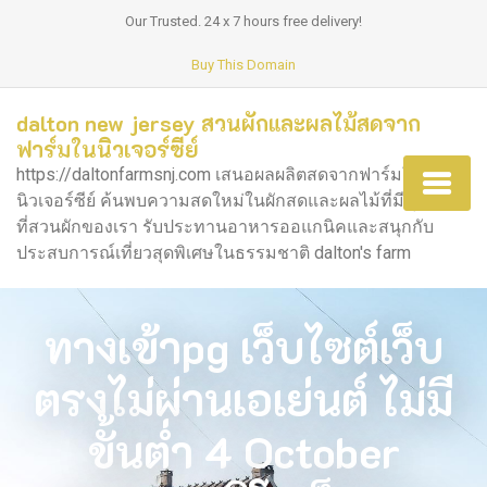
Our Trusted. 24 x 7 hours free delivery!
Buy This Domain
dalton new jersey สวนผักและผลไม้สดจาก
ฟาร์มในนิวเจอร์ซีย์
https://daltonfarmsnj.com เสนอผลผลิตสดจากฟาร์มใน
นิวเจอร์ซีย์ ค้นพบความสดใหม่ในผักสดและผลไม้ที่มีคุณภาพ
ที่สวนผักของเรา รับประทานอาหารออแกนิคและสนุกกับ
ประสบการณ์เที่ยวสุดพิเศษในธรรมชาติ dalton's farm
ทางเข้าpg เว็บไซต์เว็บ
ตรงไม่ผ่านเอเย่นต์ ไม่มี
ขั้นต่ำ 4 October