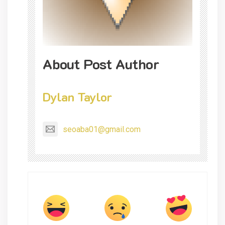
About Post Author
Dylan Taylor
seoaba01@gmail.com