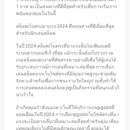
1 บาท จะเป็นหนทางที่ดีที่สุดสำหรับเพื่อการเริ่มการ
พนันของคุณในวันนี้
สล็อตเว็บตรงมาแรง 2024 คือหนทางที่ดีเยี่ยมที่สุด
สำหรับนักเล่นสล็อต
ในปี 2024 สล็อตเว็บตรงที่มาแรงนั้นไม่เพียงแต่มี
ระบบฝากถอนที่เร็วที่สุด แม้กระนั้นยังเก็บรวบรวม
เกมสล็อตแตกง่ายที่คัดสรรมาอย่างดีเพื่อให้ผู้เล่นได้
รับประสบการณ์การเล่นที่เหมาะสมที่สุด การเลือก
เล่นสล็อตจากเว็บไซต์ตรงที่มีคุณภาพสูงจะช่วยเพิ่ม
จังหวะสำหรับเพื่อการชนะรางวัลใหญ่รวมทั้งทำให้
การเล่นทดลองเล่นสล็อต pgเป็นกิจกรรมที่สนุกแล้วก็
น่าเร้าใจ
ถ้าเกิดคุณกำลังมองหาเว็บที่ให้บริการเกมpgslotที่
ยอดเยี่ยมในปี 2024 การเลือกpgslotเว็บไซต์ตรงที่มา
แรงจะเป็นทางเลือกที่เหมาะสมที่สุดสำหรับคุณ เพียง
แค่คุณเลือกเว็บที่มีคุณลักษณะเหล่านี้ คุณจะได้