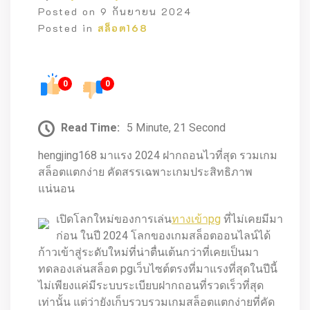
Posted on
9 กันยายน 2024
Posted in
สล็อต168
0
0
Read Time:
5 Minute, 21 Second
hengjing168 มาแรง 2024 ฝากถอนไวที่สุด รวมเกม
สล็อตแตกง่าย คัดสรรเฉพาะเกมประสิทธิภาพ
แน่นอน
เปิดโลกใหม่ของการเล่น
ทางเข้าpg
ที่ไม่เคยมีมา
ก่อน ในปี 2024 โลกของเกมสล็อตออนไลน์ได้
ก้าวเข้าสู่ระดับใหม่ที่น่าตื่นเต้นกว่าที่เคยเป็นมา
ทดลองเล่นสล็อต pgเว็บไซต์ตรงที่มาแรงที่สุดในปีนี้
ไม่เพียงแค่มีระบบระเบียบฝากถอนที่รวดเร็วที่สุด
เท่านั้น แต่ว่ายังเก็บรวบรวมเกมสล็อตแตกง่ายที่คัด