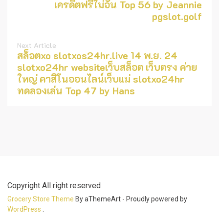
เครดิตฟรีไม่อั้น Top 56 by Jeannie
pgslot.golf
Next Article
สล็อตxo slotxos24hr.live 14 พ.ย. 24
slotxo24hr websiteเว็บสล็อต เว็บตรง ค่าย
ใหญ่ คาสิโนออนไลน์เว็บแม่ slotxo24hr
ทดลองเล่น Top 47 by Hans
Copyright All right reserved
Grocery Store Theme
By aThemeArt - Proudly powered by
WordPress
.