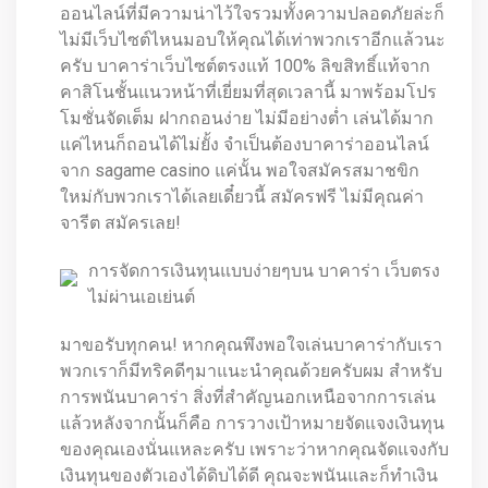
ออนไลน์ที่มีความน่าไว้ใจรวมทั้งความปลอดภัยล่ะก็
ไม่มีเว็บไซต์ไหนมอบให้คุณได้เท่าพวกเราอีกแล้วนะ
ครับ บาคาร่าเว็บไซต์ตรงแท้ 100% ลิขสิทธิ์แท้จาก
คาสิโนชั้นแนวหน้าที่เยี่ยมที่สุดเวลานี้ มาพร้อมโปร
โมชั่นจัดเต็ม ฝากถอนง่าย ไม่มีอย่างต่ำ เล่นได้มาก
แค่ไหนก็ถอนได้ไม่ยั้ง จำเป็นต้องบาคาร่าออนไลน์
จาก sagame casino แค่นั้น พอใจสมัครสมาชขิก
ใหม่กับพวกเราได้เลยเดี๋ยวนี้ สมัครฟรี ไม่มีคุณค่า
จารีต สมัครเลย!
การจัดการเงินทุนแบบง่ายๆบน บาคาร่า เว็บตรง
ไม่ผ่านเอเย่นต์
มาขอรับทุกคน! หากคุณพึงพอใจเล่นบาคาร่ากับเรา
พวกเราก็มีทริคดีๆมาแนะนำคุณด้วยครับผม สำหรับ
การพนันบาคาร่า สิ่งที่สำคัญนอกเหนือจากการเล่น
แล้วหลังจากนั้นก็คือ การวางเป้าหมายจัดแจงเงินทุน
ของคุณเองนั่นแหละครับ เพราะว่าหากคุณจัดแจงกับ
เงินทุนของตัวเองได้ดิบได้ดี คุณจะพนันและก็ทำเงิน