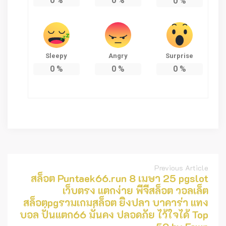
0
%
0
%
0
%
Sleepy
Angry
Surprise
0
%
0
%
0
%
Previous Article
สล็อต Puntaek66.run 8 เมษา 25 pgslot
เว็บตรง แตกง่าย พีจีสล็อต วอลเล็ต
สล็อตpgรวมเกมสล็อต ยิงปลา บาคาร่า แทง
บอล ปั่นแตก66 มั่นคง ปลอดภัย ไว้ใจได้ Top