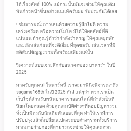
ได้เรื่องลัพธ์ 100% แม้กระนั้นมันจะช่วยให้คุณเดิม
พันก้าวหน้าขึ้นอย่างแน่แท้ครับผม รับประกันได้เลย
• ข่มอารมณ์: การเล่นด้วยความรู้สึกไม่ดี ความ
เคร่งเครียด หรือความโมโห มิได้ให้ผลลัพธ์ที่ดี
แน่นอน ถ้าคุณรู้ตัวว่ากำลังรำคาญ ให้คุณหยุดพัก
และเลิกเล่นก่อนที่จะดีเยี่ยมที่สุดขอรับ เล่นเวลาที่มี
สติสัมปชัญญะรวมทั้งพร้อมเพียงแค่นั้น
วิเคราะห์แบบเจาะลึกกับอนาคตของ บาคาร่า ในปี
2025
มาครับทุกคน! ในพาร์ทนี้ เราจะมาพินิจพิจารณาถึง
sagame168th ในปี 2025 กัน! แน่ๆว่า พวกเราเป็น
เว็บไซต์สำหรับพนันบาคาร่าออนไลน์ที่กำลังเป็นที่
นิยมโดยตลอด ด้วยคุณสมบัติต่างๆที่ตอบปัญหารวม
ทั้งเป็นมิตรกับนักเดิมพันเยอะที่สุด ทำให้เรามีการ
ปรับปรุงแล้วก็เปลี่ยนแปลงระบบต่างๆรวมทั้งบริการ
มากมายก่ายกองที่สามารถจะช่วยให้คุณสะดวก