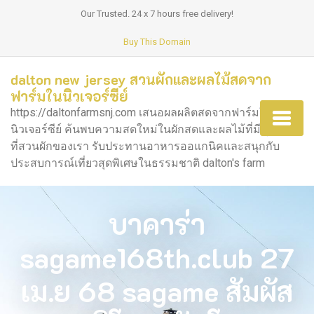
Our Trusted. 24 x 7 hours free delivery!
Buy This Domain
dalton new jersey สวนผักและผลไม้สดจาก
ฟาร์มในนิวเจอร์ซีย์
https://daltonfarmsnj.com เสนอผลผลิตสดจากฟาร์มใน
นิวเจอร์ซีย์ ค้นพบความสดใหม่ในผักสดและผลไม้ที่มีคุณภาพ
ที่สวนผักของเรา รับประทานอาหารออแกนิคและสนุกกับ
ประสบการณ์เที่ยวสุดพิเศษในธรรมชาติ dalton's farm
บาคาร่า
sagame168th.club 27
เม.ย 68 sagame สัมผัส