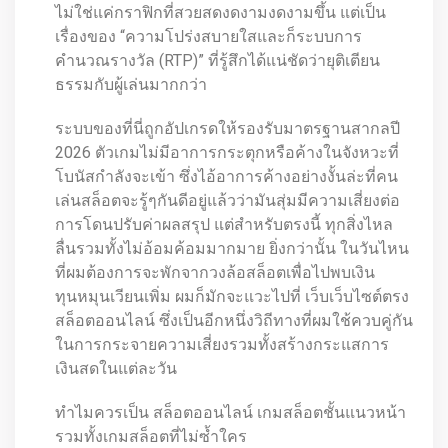
ไม่ใช่แค่กราฟิกที่สวยสดงดงามงดงามขึ้น แต่เป็น
เรื่องของ “ความโปร่งสบายใสและก็ระบบการ
คำนวณรางวัล (RTP)” ที่รู้สึกได้แน่ชัดว่ายุติเตียน
ธรรมกับผู้เล่นมากกว่า
ระบบของที่นี่ถูกอัปเกรดให้รองรับมาตรฐานสากลปี
2026 ตัวเกมไม่มีอาการกระตุกหรือค้างในจังหวะที่
โบนัสกำลังจะเข้า ซึ่งไอ้อาการค้างอย่างงั้นล่ะที่คน
เล่นสล็อตจะรู้ๆกันดีอยู่แล้วว่ามันสุ่มมีความเสี่ยงต่อ
การโดนปรับค่าผลสรุป แต่สำหรับตรงนี้ ทุกสิ่งไหล
ลื่นรวมทั้งไม่อ้อมค้อมมากมาย ยิ่งกว่านั้น ในวันไหน
ที่ผมต้องการจะพักจากวงล้อสล็อตเพื่อไปพบเงิน
ทุนหมุนเวียนเพิ่ม ผมก็มักจะแวะไปที่ เว็บเว็บไซต์ตรง
สล็อตออนไลน์ ซึ่งเป็นอีกหนึ่งวิถีทางที่ผมใช้ควบคู่กัน
ในการกระจายความเสี่ยงรวมทั้งสร้างกระแสการ
เงินสดในแต่ละวัน
ทำไมควรเป็น สล็อตออนไลน์ เกมสล็อตชั้นแนวหน้า
รวมทั้งเกมสล็อตที่ไม่ซ้ำใคร