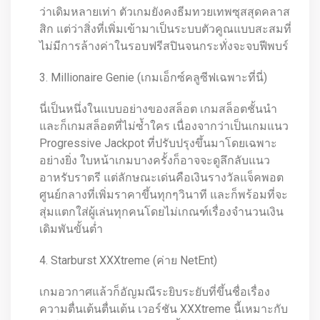
ว่าเดิมหลายเท่า ตัวเกมยังคงธีมทวยเทพซุสสุดคลาส
สิก แต่ว่าสิ่งที่เพิ่มเข้ามาเป็นระบบตัวคูณแบบสะสมที่
ไม่มีการล้างค่าในรอบฟรีสปินจนกระทั่งจะจบฟีพบร์
3. Millionaire Genie (เกมเอ็กซ์คลูซีฟเฉพาะที่นี่)
นี่เป็นหนึ่งในแบบอย่างของสล็อต เกมสล็อตชั้นนำ
และก็เกมสล็อตที่ไม่ซ้ำใคร เนื่องจากว่าเป็นเกมแนว
Progressive Jackpot ที่ปรับปรุงขึ้นมาโดยเฉพาะ
อย่างยิ่ง ใบหน้าเกมบางครั้งก็อาจจะดูลึกลับแนว
อาหรับราตรี แต่ลักษณะเด่นคือเงินรางวัลแจ็คพอต
ศูนย์กลางที่เพิ่มราคาขึ้นทุกๆวินาที และก็พร้อมที่จะ
สุ่มแตกใส่ผู้เล่นทุกคนโดยไม่เกณฑ์เรื่องจำนวนเงิน
เดิมพันขั้นต่ำ
4. Starburst XXXtreme (ค่าย NetEnt)
เกมอวกาศแล้วก็อัญมณีระยิบระยับที่ขึ้นชื่อเรื่อง
ความตื่นเต้นตื่นเต้น เวอร์ชัน XXXtreme นี้เหมาะกับ