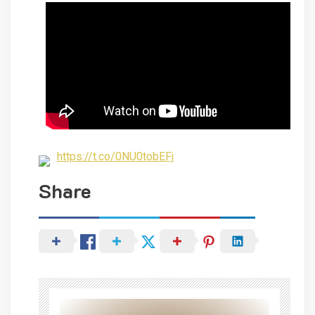
https://t.co/0NU0tobEFj
Share