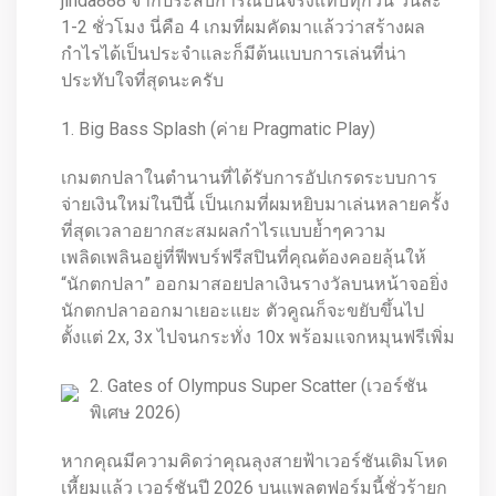
jinda888 จากประสบการณ์ปั่นจริงแทบทุกวัน วันละ
1-2 ชั่วโมง นี่คือ 4 เกมที่ผมคัดมาแล้วว่าสร้างผล
กำไรได้เป็นประจำและก็มีต้นแบบการเล่นที่น่า
ประทับใจที่สุดนะครับ
1. Big Bass Splash (ค่าย Pragmatic Play)
เกมตกปลาในตำนานที่ได้รับการอัปเกรดระบบการ
จ่ายเงินใหม่ในปีนี้ เป็นเกมที่ผมหยิบมาเล่นหลายครั้ง
ที่สุดเวลาอยากสะสมผลกำไรแบบย้ำๆความ
เพลิดเพลินอยู่ที่ฟีพบร์ฟรีสปินที่คุณต้องคอยลุ้นให้
“นักตกปลา” ออกมาสอยปลาเงินรางวัลบนหน้าจอยิ่ง
นักตกปลาออกมาเยอะแยะ ตัวคูณก็จะขยับขึ้นไป
ตั้งแต่ 2x, 3x ไปจนกระทั่ง 10x พร้อมแจกหมุนฟรีเพิ่ม
2. Gates of Olympus Super Scatter (เวอร์ชัน
พิเศษ 2026)
หากคุณมีความคิดว่าคุณลุงสายฟ้าเวอร์ชันเดิมโหด
เหี้ยมแล้ว เวอร์ชันปี 2026 บนแพลตฟอร์มนี้ชั่วร้ายก