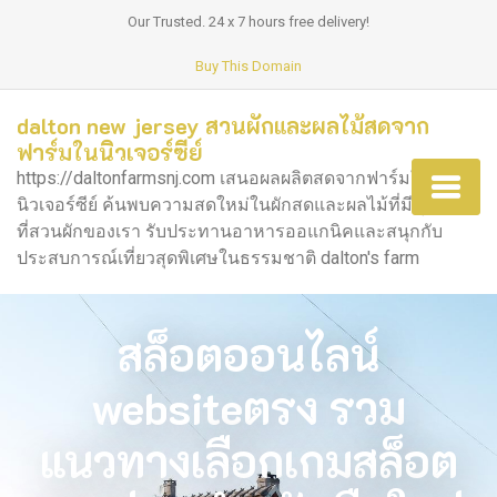
Our Trusted. 24 x 7 hours free delivery!
Buy This Domain
dalton new jersey สวนผักและผลไม้สดจาก
ฟาร์มในนิวเจอร์ซีย์
https://daltonfarmsnj.com เสนอผลผลิตสดจากฟาร์มใน
นิวเจอร์ซีย์ ค้นพบความสดใหม่ในผักสดและผลไม้ที่มีคุณภาพ
ที่สวนผักของเรา รับประทานอาหารออแกนิคและสนุกกับ
ประสบการณ์เที่ยวสุดพิเศษในธรรมชาติ dalton's farm
สล็อตออนไลน์
websiteตรง รวม
แนวทางเลือกเกมสล็อต