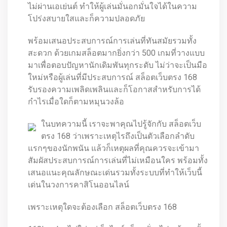
ไม่ผ่านเอเย่นต์ ทำให้ผู้เล่นมั่นอกมั่นใจได้ในความ
โปร่งสบายใสและก็ความปลอดภัย
พร้อมเสนอประสบการณ์การเล่นที่ทันสมัยรวมทั้ง
สะดวก ด้วยเกมสล็อตมากยิ่งกว่า 500 เกมที่วางแบบ
มาเพื่อตอบปัญหานักเดิมพันทุกระดับ ไม่ว่าจะเป็นมือ
ใหม่หรือผู้เล่นที่มีประสบการณ์ สล็อตเว็บตรง 168
รับรองความเพลิดเพลินและก็โอกาสสำหรับการได้
กำไรเมื่อใดก็ตามหมุนวงล้อ
ในบทความนี้ เราจะพาคุณไปรู้จักกับ สล็อตเว็บ
ตรง 168 ว่าเพราะเหตุไรถึงเป็นตัวเลือกลำดับ
แรกๆของนักพนัน แล้วก็เหตุผลที่คุณควรจะเข้ามา
สัมผัสประสบการณ์การเล่นที่ไม่เหมือนใคร พร้อมทั้ง
เสนอแนะคุณลักษณะเด่นรวมทั้งระบบที่ทำให้เว็บนี้
เด่นในวงการคาสิโนออนไลน์
เพราะเหตุใดจะต้องเลือก สล็อตเว็บตรง 168