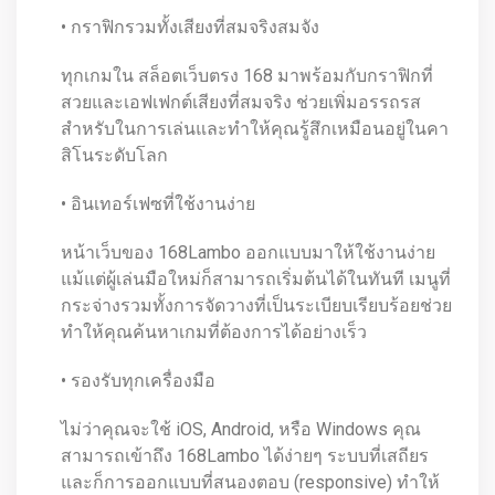
• กราฟิกรวมทั้งเสียงที่สมจริงสมจัง
ทุกเกมใน สล็อตเว็บตรง 168 มาพร้อมกับกราฟิกที่
สวยและเอฟเฟกต์เสียงที่สมจริง ช่วยเพิ่มอรรถรส
สำหรับในการเล่นและทำให้คุณรู้สึกเหมือนอยู่ในคา
สิโนระดับโลก
• อินเทอร์เฟซที่ใช้งานง่าย
หน้าเว็บของ 168Lambo ออกแบบมาให้ใช้งานง่าย
แม้แต่ผู้เล่นมือใหม่ก็สามารถเริ่มต้นได้ในทันที เมนูที่
กระจ่างรวมทั้งการจัดวางที่เป็นระเบียบเรียบร้อยช่วย
ทำให้คุณค้นหาเกมที่ต้องการได้อย่างเร็ว
• รองรับทุกเครื่องมือ
ไม่ว่าคุณจะใช้ iOS, Android, หรือ Windows คุณ
สามารถเข้าถึง 168Lambo ได้ง่ายๆ ระบบที่เสถียร
และก็การออกแบบที่สนองตอบ (responsive) ทำให้