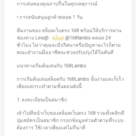
การเล่นของคุณราบรื่นในทุกเหตุการณ์
• การสนับสนุนลูกค้าตลอด 1 วัน
ทีมงานของ สล็อตเว็บตรง 168 พร้อมให้บริการผ่าน
ช่องทาง Line@ :
สล็อต
@168lambo ตลอด 24
ชั่วโมง ไม่ว่าคุณจะมีปริศนาหรือปัญหาอะไรก็ตาม
คณะทำงานมืออาชีพจะช่วยปรับปรุงให้ในทันที
แนวทางเริ่มต้นเล่นกับ 168Lambo
การเริ่มต้นเล่นสล็อตกับ 168Lambo นั้นง่ายและก็เร็ว
เพียงแค่กระทำตามขั้นตอนดังนี้:
1. ลงทะเบียนเป็นสมาชิก
เข้าไปที่หน้าเว็บของสล็อตเว็บตรง 168 รวมทั้งคลิกที่
ปุ่มสมัครเป็นสมาชิก กรอกข้อมูลส่วนตัวตามที่ระบบ
ต้องการ ใช้เวลาเพียงแค่ไม่กี่นาที