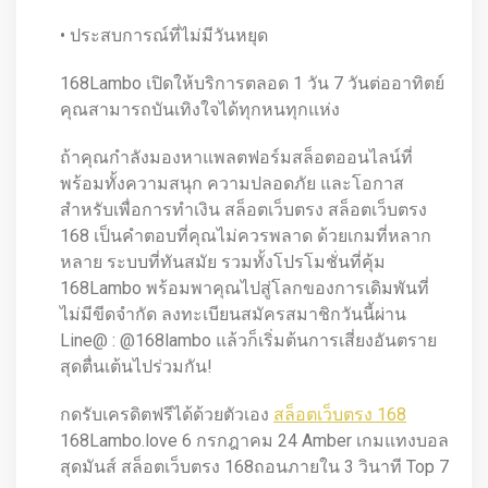
• ประสบการณ์ที่ไม่มีวันหยุด
168Lambo เปิดให้บริการตลอด 1 วัน 7 วันต่ออาทิตย์
คุณสามารถบันเทิงใจได้ทุกหนทุกแห่ง
ถ้าคุณกำลังมองหาแพลตฟอร์มสล็อตออนไลน์ที่
พร้อมทั้งความสนุก ความปลอดภัย และโอกาส
สำหรับเพื่อการทำเงิน สล็อตเว็บตรง สล็อตเว็บตรง
168 เป็นคำตอบที่คุณไม่ควรพลาด ด้วยเกมที่หลาก
หลาย ระบบที่ทันสมัย รวมทั้งโปรโมชั่นที่คุ้ม
168Lambo พร้อมพาคุณไปสู่โลกของการเดิมพันที่
ไม่มีขีดจำกัด ลงทะเบียนสมัครสมาชิกวันนี้ผ่าน
Line@ : @168lambo แล้วก็เริ่มต้นการเสี่ยงอันตราย
สุดตื่นเต้นไปร่วมกัน!
กดรับเครดิตฟรีได้ด้วยตัวเอง
สล็อตเว็บตรง 168
168Lambo.love 6 กรกฎาคม 24 Amber เกมแทงบอล
สุดมันส์ สล็อตเว็บตรง 168ถอนภายใน 3 วินาที Top 7