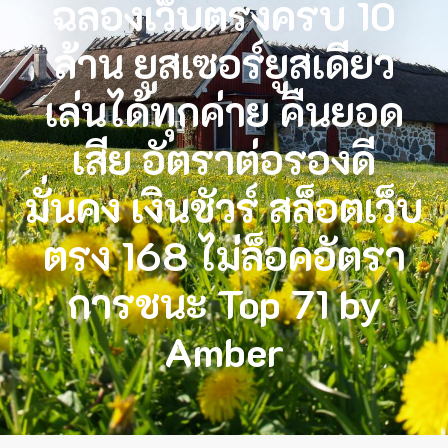
ฉลองเว็บตรงครบ 10
ล้าน ยูสเซอร์ยูสเดียว
เล่นได้ทุกค่าย คืนยอด
เสีย อัตราต่อรองดี
มั่นคง เงินชัวร์ สล็อตเว็บ
ตรง 168 ไม่ล็อคอัตรา
การชนะ Top 71 by
Amber