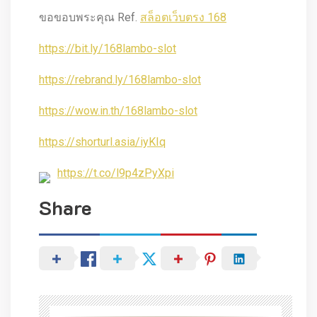
ขอขอบพระคุณ Ref.
สล็อตเว็บตรง 168
https://bit.ly/168lambo-slot
https://rebrand.ly/168lambo-slot
https://wow.in.th/168lambo-slot
https://shorturl.asia/iyKIq
https://t.co/l9p4zPyXpi
Share