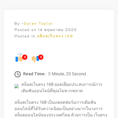
By -
Dylan Taylor
Posted on
14 พฤษภาคม 2025
Posted in
สล็อตเว็บตรง 168
0
0
Read Time:
5 Minute, 20 Second
สล็อตเว็บตรง 168 ยอดเยี่ยมประสบการณ์การ
เดิมพันออนไลน์ที่คุณไม่ควรพลาด
สล็อตเว็บตรง 168 เป็นแพลตฟอร์มการเดิมพัน
ออนไลน์ที่ได้รับความนิยมเป็นอย่างมากในวงการ
สล็อตออนไลน์ของประเทศไทย ด้วยการเป็น เว็บตรง