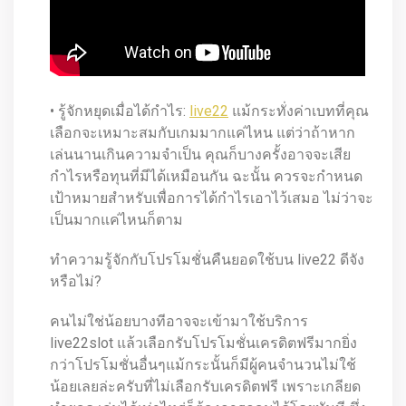
• รู้จักหยุดเมื่อได้กำไร:
live22
แม้กระทั่งค่าเบทที่คุณ
เลือกจะเหมาะสมกับเกมมากแค่ไหน แต่ว่าถ้าหาก
เล่นนานเกินความจำเป็น คุณก็บางครั้งอาจจะเสีย
กำไรหรือทุนที่มีได้เหมือนกัน ฉะนั้น ควรจะกำหนด
เป้าหมายสำหรับเพื่อการได้กำไรเอาไว้เสมอ ไม่ว่าจะ
เป็นมากแค่ไหนก็ตาม
ทำความรู้จักกับโปรโมชั่นคืนยอดใช้บน live22 ดีจัง
หรือไม่?
คนไม่ใช่น้อยบางทีอาจจะเข้ามาใช้บริการ
live22slot แล้วเลือกรับโปรโมชั่นเครดิตฟรีมากยิ่ง
กว่าโปรโมชั่นอื่นๆแม้กระนั้นก็มีผู้คนจำนวนไม่ใช้
น้อยเลยล่ะครับที่ไม่เลือกรับเครดิตฟรี เพราะเกลียด