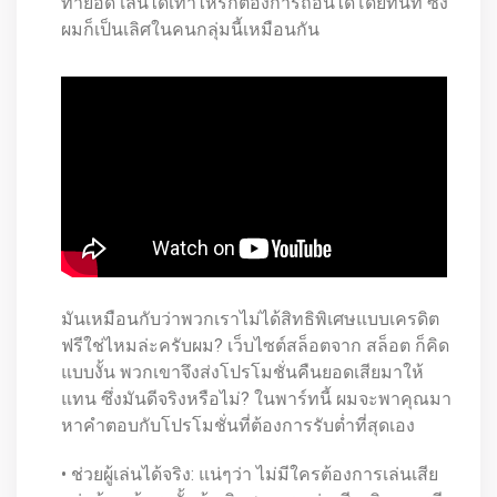
ทำยอด เล่นได้เท่าไหร่ก็ต้องการถอนได้โดยทันที ซึ่ง
ผมก็เป็นเลิศในคนกลุ่มนี้เหมือนกัน
มันเหมือนกับว่าพวกเราไม่ได้สิทธิพิเศษแบบเครดิต
ฟรีใช่ไหมล่ะครับผม? เว็บไซต์สล็อตจาก สล็อต ก็คิด
แบบงั้น พวกเขาจึงส่งโปรโมชั่นคืนยอดเสียมาให้
แทน ซึ่งมันดีจริงหรือไม่? ในพาร์ทนี้ ผมจะพาคุณมา
หาคำตอบกับโปรโมชั่นที่ต้องการรับต่ำที่สุดเอง
• ช่วยผู้เล่นได้จริง: แน่ๆว่า ไม่มีใครต้องการเล่นเสีย