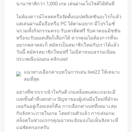
นานาชาติกว่า 1,000 เกม เล่นผ่านเว็บไซต์ได้ทันที
ไม่ต้องดาวน์โหลดหรือจัดตั้งแอปพลิเคชันอะไรก็แล้ว
แต่เล่นผ่านมือถือหรือ PC ได้ตามอยาก มีโปรโมชั่
นรวมทั้งกิจกรรมครบ รับเครดิตฟรี รับค่าคอมมิชชัน
หรือจะรับยอดเสียก็เลือกได้ หากคุณไม่ต้องการที่จะ
อยากพลาดล่ะก็ สมัครเป็นสมาชิกใหม่กับเราได้แล้ว
วันนี้ สมัครสมาชิกใหม่ฟรี ไม่มีค่าขนบธรรมเนียม
ประเพณีแน่นอน คลิกเลย!
แนวทางเลือกค่าเบทในการเล่น live22 ให้เหมาะ
สมที่สุด
อย่างที่พวกเราเข้าใจกันดี เกมสล็อตแต่ละเกมจะมี
เบทขั้นต่ำที่แตกต่าง ปัญหาของผู้เล่นมือใหม่ที่มักจะ
เจอกันอยู่เรื่อยเลยก็คือ การเลือกค่าเบทที่เหมาะสม
กับจังหวะภายในเกม โดยส่วนตัวแล้ว การเล่นเกม
สล็อตในช่วงแรกๆคุณอาจจะยังมองไม่เห็นจังหวะที่
แน่ชัดหรอกครับ