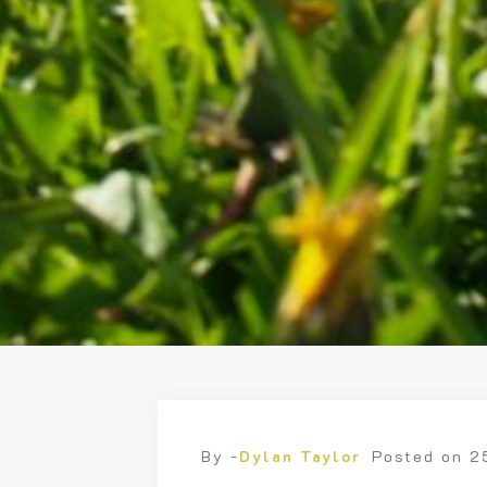
By -
Dylan Taylor
Posted on
2