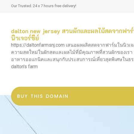
Our Trusted. 24 x 7 hours free delivery!
dalton new jersey สวนผักและผลไม้สดจากฟาร
นิวเจอร์ซีย์
https://daltonfarmsnj.com เสนอผลผลิตสดจากฟาร์มในนิวเจอ
ความสดใหม่ในผักสดและผลไม้ที่มีคุณภาพที่สวนผักของเรา
อาหารออแกนิคและสนุกกับประสบการณ์เที่ยวสุดพิเศษในธร
dalton's farm
BUY THIS DOMAIN