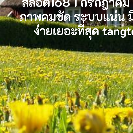
สล็อต168 1 กรกฎาคม 6
ภาพคมชัด ระบบแน่น มี
ง่ายเยอะที่สุด tang