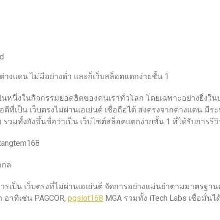
nd
่างแดน ไม่มีอย่างต่ำ และก็เว็บสล็อตแตกง่ายชั้น 1
เป็นหนึ่งในกิจกรรมยอดฮิตของคนเราทั่วโลก โดยเฉพาะอย่างยิ่ง
้วยข้อดีที่เป็น เว็บตรงไม่ผ่านเอเย่นต์ เชื่อถือได้ ส่งตรงจากต่างแดน 
 รวมทั้งยังขึ้นชื่อว่าเป็น เว็บไซต์สล็อตแตกง่ายชั้น 1 ที่ได้รับกา
 tangtem168
ากล
นการเป็น เว็บตรงที่ไม่ผ่านเอเย่นต์ จัดการอย่างแม่นยำตามมาตรฐ
 อาทิเช่น PAGCOR,
pgslot168
MGA รวมทั้ง iTech Labs เชื่อมั่นไ