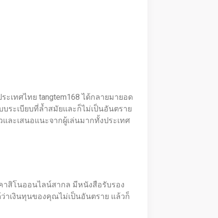
ในประเทศไทย tangtem168 ได้กลายมายอด
มีระบบระเบียบที่ล้ำสมัยและก็ไม่เป็นอันตราย
รรีวิวและเสนอแนะจากผู้เล่นมากทั้งประเทศ
านคาสิโนออนไลน์สากล มีหนังสือรับรอง
ด้ว่าเงินทุนของคุณไม่เป็นอันตราย แล้วก็