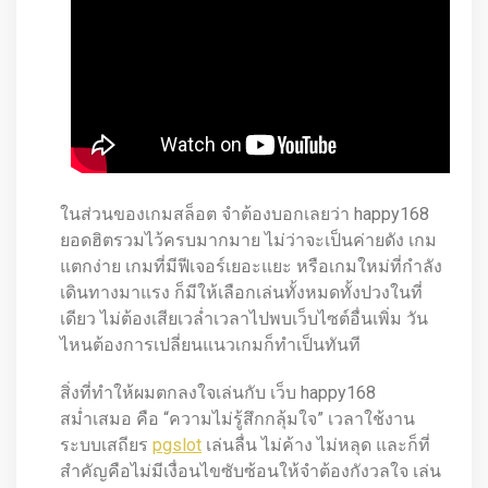
ในส่วนของเกมสล็อต จำต้องบอกเลยว่า happy168
ยอดฮิตรวมไว้ครบมากมาย ไม่ว่าจะเป็นค่ายดัง เกม
แตกง่าย เกมที่มีฟีเจอร์เยอะแยะ หรือเกมใหม่ที่กำลัง
เดินทางมาแรง ก็มีให้เลือกเล่นทั้งหมดทั้งปวงในที่
เดียว ไม่ต้องเสียเวล่ำเวลาไปพบเว็บไซต์อื่นเพิ่ม วัน
ไหนต้องการเปลี่ยนแนวเกมก็ทำเป็นทันที
สิ่งที่ทำให้ผมตกลงใจเล่นกับ เว็บ happy168
สม่ำเสมอ คือ “ความไม่รู้สึกกลุ้มใจ” เวลาใช้งาน
ระบบเสถียร
pgslot
เล่นลื่น ไม่ค้าง ไม่หลุด และก็ที่
สำคัญคือไม่มีเงื่อนไขซับซ้อนให้จำต้องกังวลใจ เล่น