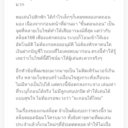
มาก
พอเล่นไปสักพัก ได้กำไรเล็กๆก็เลยทดลองกดถอน
มอง เนื่องจากก่อนหน้าที่ผ่านมา “ขั้นตอนถอน” เป็น
จุดที่หลายเว็บไซต์ทำให้เสียอารมณ์ที่สุด แต่ว่ากับ
สล็อต168 เพียงแค่กดถอน ระบบก็โอนเข้าให้เอง
อัตโนมัติ ไม่ต้องรอคอยอนุมัติ ไม่ต้องทักหาคนใด
เงินฝากบัญชีไวแบบที่ไม่เคยพบมาก่อน ตรงนี้ทำให้รู้
เลยว่าเว็บไซต์นี้ดีไซน์มาให้ผู้เล่นสะดวกจริงๆ
อีกหัวข้อที่ผมชอบมากมายเป็น ไม่ติดเทิร์นเวอร์เกิน
จริง หลายเว็บชอบสร้างเงื่อนไขสูงกระทั่งเกือบจะ
ไม่มีทางเป็นไปได้ แต่ตรงนี้ข้อตกลงกระจ่าง เล่นเท่า
ที่ระบุก็ถอนได้จริง ไม่มีลูกเล่นปกปิด ทำให้เล่นได้
แบบสุขใจ ไม่ต้องรอพะวงว่า “จะถอนได้ไหม”
ในเรื่องของเกมสล็อต จำเป็นต้องบอกว่าตรงนี้รวม
สล็อตยอดนิยมไว้ครบมาก ทั้งยังค่ายตามที่ผมเล่น
ประจำแล้วก็เกมใหม่ๆที่อัปเดตตลอด ทำให้ไม่เบื่อ