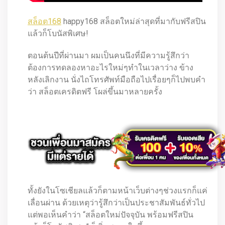
สล็อต168
happy168 สล็อตใหม่ล่าสุดที่มากับฟรีสปิน
แล้วก็โบนัสพิเศษ!
ตอนต้นปีที่ผ่านมา ผมเป็นคนนึงที่มีความรู้สึกว่า
ต้องการทดลองหาอะไรใหม่ๆทำในเวลาว่าง ข้าง
หลังเลิกงาน นั่งไถโทรศัพท์มือถือไปเรื่อยๆก็ไปพบคำ
ว่า สล็อตเครดิตฟรี โผล่ขึ้นมาหลายครั้ง
ทั้งยังในโซเชียลแล้วก็ตามหน้าเว็บต่างๆช่วงแรกก็แค่
เลื่อนผ่าน ด้วยเหตุว่ารู้สึกว่าเป็นประชาสัมพันธ์ทั่วไป
แต่พอเห็นคำว่า “สล็อตใหม่ปัจจุบัน พร้อมฟรีสปิน