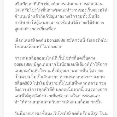
หรือปัญหาที่เกี่ยวข้องกับการเล่นเกม การฝากถอน
เงิน หรือโปรโมชั่นต่างๆคณะทำงานของเว็บจะรอให้
คำแนะนำแล้วก็แก้ปัญหาอย่างเร็วรวมทั้งเป็นมือ
อาชีพ ทำให้ผู้เล่นสามารถเชื่อมั่นได้ว่าจะได้รับการ
ดูแลอย่างยอดเยี่ยมที่สุด
เลือกเล่นสล็อตกับ bonus888 สมัครวันนี้ รับเครดิตไป
ใช้เล่นสล็อตฟรี ไม่ต้องฝาก
การเล่นสล็อตออนไลน์ที่เว็บไซต์สล็อตเว็บตรง
bonus888 มีจุดเด่นมากไม่น้อยเลยทีเดียวที่ทำให้การ
เล่นเกมบันเทิงใจรวมทั้งมีคุณภาพมากขึ้น ไม่ว่าจะ
เป็นความไม่เป็นอันตราย ความหลากหลายของเกม
สล็อต888 โปรโมชั่นรวมทั้งโบนัสที่หลากหลาย รวม
ถึงการบริการลูกค้าที่ดี นอกเหนือจากนี้ แนวทางการ
เล่นที่ได้พูดถึงยังช่วยเพิ่มช่องทางในการชนะและ
ทำให้ท่านสนุกสนานกับการเล่นเกมสล็อตมากขึ้น
วันนี้พวกเราขอชี้แนะเว็บไซต์สล็อตที่พร้อมที่สุด โน่น