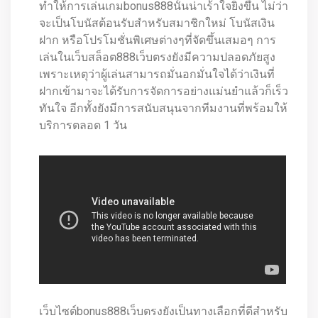
ทำให้การเล่นเกมbonus888นั้นน่าเร้าใจยิ่งขึ้น ไม่ว่า
จะเป็นโบนัสต้อนรับสำหรับสมาชิกใหม่ โบนัสเงิน
ฝาก หรือโปรโมชั่นพิเศษต่างๆที่จัดขึ้นเสมอๆ การ
เล่นในเว็บสล็อต888เว็บตรงยังมีความปลอดภัยสูง
เพราะเหตุว่าผู้เล่นสามารถมั่นอกมั่นใจได้ว่าเงินที่
ฝากเข้ามาจะได้รับการจัดการอย่างแม่นยำแล้วก็เร็ว
ทันใจ อีกทั้งยังมีการสนับสนุนจากทีมงานที่พร้อมให้
บริการตลอด 1 วัน
เว็บไซต์bonus888เว็บตรงยังเป็นทางเลือกที่ดีสำหรับ