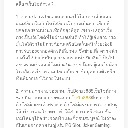
สล็อตเว็บไซต์ตรง ?
1. ความปลอดภัยและความน่าไว้ใจ: การเลือกเล่น
เกมสล็อตในเว็บไซต์สล็อตเว็บตรงเป็นทางเลือกที่
ปลอดภัยรวมทั้งน่าเชื่อถือสูงที่สุด เพราะเหตุว่าเว็บ
ตรงเป็นเว็บไซต์ที่ไม่ผ่านเอเย่นต์ ทำให้ผู้เล่นสามารถ
มั่นใจได้ว่าไม่มีการฉ้อฉลหรือปิดเว็บหนี ทั้งยังยังมี
การรับรองจากองค์กรที่เกี่ยวพัน ซึ่งช่วยเพิ่มความน่า
วางใจให้กับเว็บนั้นๆการฝากรวมทั้งเบิกเงินก็เป็นไป
อย่างรวดเร็วแล้วก็ไม่เป็นอันตราย โดยที่ผู้เล่นไม่ต้อง
วิตกกังวลเรื่องความปลอดภัยของข้อมูลส่วนตัวหรือ
เงินที่ฝากเอาไว้ภายในระบบ
2. ความมากมายของเกม: เว็บBonus888เว็บไซต์ตรง
ชอบมีความมากมายของเกม
โบนัส888
ที่มากกว่า
เว็บไซต์เอเย่นต์ เพราะว่าเว็บไซต์ตรงมีการติดต่อกับผู้
ให้บริการเกมโดยตรง ทำให้สามารถพรีเซนเทชั่น
เกมใหม่ๆได้อย่างรวดเร็วและก็ครบสมบูรณ์ ไม่ว่าจะ
เป็นเกมจากค่ายใหญ่เช่น PG Slot, Joker Gaming,