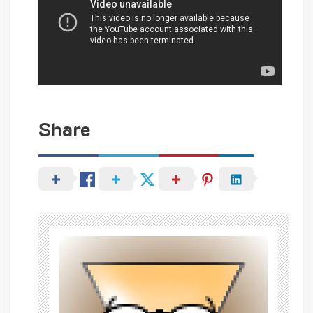
Share