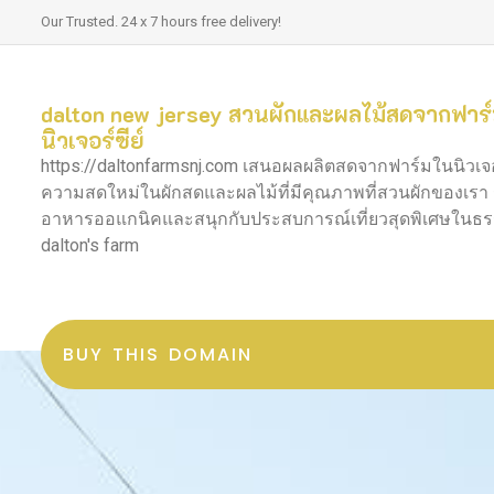
Our Trusted. 24 x 7 hours free delivery!
dalton new jersey สวนผักและผลไม้สดจากฟาร
นิวเจอร์ซีย์
https://daltonfarmsnj.com เสนอผลผลิตสดจากฟาร์มในนิวเจอ
ความสดใหม่ในผักสดและผลไม้ที่มีคุณภาพที่สวนผักของเรา
อาหารออแกนิคและสนุกกับประสบการณ์เที่ยวสุดพิเศษในธร
dalton's farm
BUY THIS DOMAIN