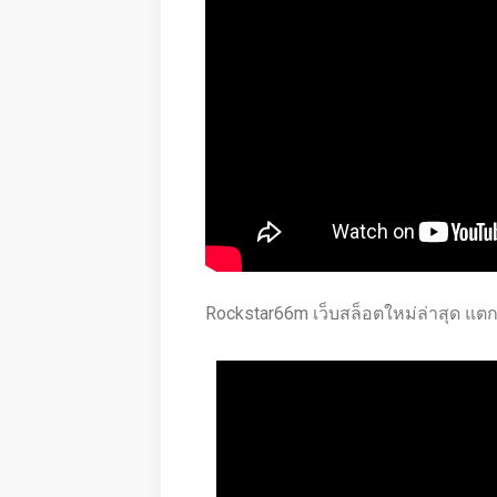
Rockstar66m เว็บสล็อตใหม่ล่าสุด แตก