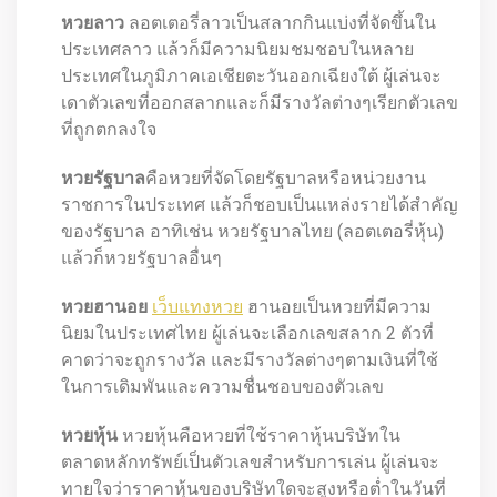
หวยลาว
ลอตเตอรี่ลาวเป็นสลากกินแบ่งที่จัดขึ้นใน
ประเทศลาว แล้วก็มีความนิยมชมชอบในหลาย
ประเทศในภูมิภาคเอเชียตะวันออกเฉียงใต้ ผู้เล่นจะ
เดาตัวเลขที่ออกสลากและก็มีรางวัลต่างๆเรียกตัวเลข
ที่ถูกตกลงใจ
หวยรัฐบาล
คือหวยที่จัดโดยรัฐบาลหรือหน่วยงาน
ราชการในประเทศ แล้วก็ชอบเป็นแหล่งรายได้สำคัญ
ของรัฐบาล อาทิเช่น หวยรัฐบาลไทย (ลอตเตอรี่หุ้น)
แล้วก็หวยรัฐบาลอื่นๆ
หวยฮานอย
เว็บแทงหวย
ฮานอยเป็นหวยที่มีความ
นิยมในประเทศไทย ผู้เล่นจะเลือกเลขสลาก 2 ตัวที่
คาดว่าจะถูกรางวัล และมีรางวัลต่างๆตามเงินที่ใช้
ในการเดิมพันและความชื่นชอบของตัวเลข
หวยหุ้น
หวยหุ้นคือหวยที่ใช้ราคาหุ้นบริษัทใน
ตลาดหลักทรัพย์เป็นตัวเลขสำหรับการเล่น ผู้เล่นจะ
ทายใจว่าราคาหุ้นของบริษัทใดจะสูงหรือต่ำในวันที่