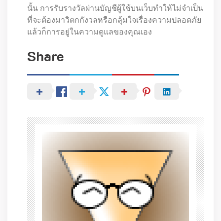
นั้น การรับรางวัลผ่านบัญชีผู้ใช้บนเว็บทำให้ไม่จำเป็น
ที่จะต้องมาวิตกกังวลหรือกลุ้มใจเรื่องความปลอดภัย
แล้วก็การอยู่ในความดูแลของคุณเอง
Share