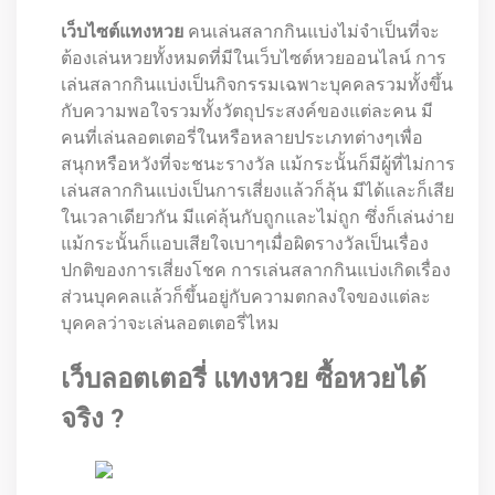
เว็บไซต์แทงหวย
คนเล่นสลากกินแบ่งไม่จำเป็นที่จะ
ต้องเล่นหวยทั้งหมดที่มีในเว็บไซต์หวยออนไลน์ การ
เล่นสลากกินแบ่งเป็นกิจกรรมเฉพาะบุคคลรวมทั้งขึ้น
กับความพอใจรวมทั้งวัตถุประสงค์ของแต่ละคน มี
คนที่เล่นลอตเตอรี่ในหรือหลายประเภทต่างๆเพื่อ
สนุกหรือหวังที่จะชนะรางวัล แม้กระนั้นก็มีผู้ที่ไม่การ
เล่นสลากกินแบ่งเป็นการเสี่ยงแล้วก็ลุ้น มีได้และก็เสีย
ในเวลาเดียวกัน มีแค่ลุ้นกับถูกและไม่ถูก ซึ่งก็เล่นง่าย
แม้กระนั้นก็แอบเสียใจเบาๆเมื่อผิดรางวัลเป็นเรื่อง
ปกติของการเสี่ยงโชค การเล่นสลากกินแบ่งเกิดเรื่อง
ส่วนบุคคลแล้วก็ขึ้นอยู่กับความตกลงใจของแต่ละ
บุคคลว่าจะเล่นลอตเตอรี่ไหม
เว็บลอตเตอรี่ แทงหวย ซื้อหวยได้
จริง ?