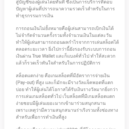
สู่บัญชีของผู้เล่นโดยทันที ซึ่งเป็นการบริการที่ตอบ
ปัญหาผู้เล่นที่ปรารถนาความรวดเร็วสำหรับในการ
ทำธุรกรรมการเงิน
การถอนเงินไม่ยั้งหมายคือผู้เล่นสามารถเบิกเงินได้
ไม่จำกัดจำนวนครั้งรวมทั้งจำนวนเงินในแต่ละวัน
ทำให้ผู้เล่นสามารถถอนผลกำไรจากการเล่นสล็อตได้
ตลอดระยะเวลา ยิ่งไปกว่านี้ยังรองรับระบบการถอน
เงินผ่าน True Wallet และก็แบงค์ทั่วไป ทำให้สะดวก
แล้วก็รวดเร็วทันใจสำหรับในการปฏิบัติการ
สล็อตแตกง่าย คือเกมสล็อตที่มีอัตราการจ่ายเงิน
(Pay-out) ที่สูง และก็มักจะมีรางวัลแจ็คพอตที่แตก
บ่อย ทำให้ผู้เล่นได้โอกาสได้รับเงินรางวัลมากยิ่งกว่า
การเล่นเกมสล็อตทั่วไป เว็บสล็อตที่มีเกมสล็อตแตก
ง่ายชอบมีผู้เล่นเยอะมากเข้ามาร่วมสนุกสนาน
เพราะเหตุว่ามีความสนุกสนานร่าเริงรวมทั้งช่องทาง
สำหรับเพื่อการทำเงินที่สูง