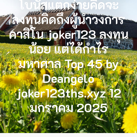
โบนัสแตกง่ายคิดจะ
ลงทุนคิดถึงผู้นำวงการ
คาสิโน joker123 ลงทุน
น้อย แต่ได้กำไร
มหาศาล Top 45 by
Deangelo
joker123ths.xyz 12
มกราคม 2025