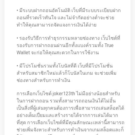
• มีระบบฝากถอนอัตโนมัติ เว็บที่มีระบบระเบียบฝาก
ถอนที่รวดเร็วทันใจ และไม่จำกัดอย่างต่ำจะช่วย
ทำให้คุณสามารถจัดแจงการเงินได้ง่าย
• รองรับวิธีการทำธุรกรรมหลายช่องทาง เว็บไซต์ที่
รองรับการฝากถอนผ่านอีกทั้งแบงค์รวมทั้ง True
Wallet จะก่อให้คุณสะดวกในการใช้งาน
• มีโปรโมชั่นรวมทั้งโบนัสที่ดี เว็บที่มีโปรโมชั่น
สำหรับสมาชิกใหม่แล้วก็โบนัสในเกม จะช่วยเพิ่ม
ช่องทางสำหรับการทำเงิน
การเลือกเว็บไซต์ joker123th ไม่มีอย่างน้อยสำหรับ
ในการฝากถอน รวมทั้งสามารถถอนเงินได้ไม่อั้น
เป็นสิ่งที่ผู้เล่นทุกคนต้องการเพื่อสามารถเล่นสล็อตได้
อย่างเต็มเปี่ยมและสร้างรายได้จากการเล่นได้มาก
ที่สุด การเลือกเว็บไซต์ที่มีคุณลักษณะเหล่านี้สามารถ
ช่วยเพิ่มจังหวะสำหรับการทำเงินจากเกมสล็อตและก็