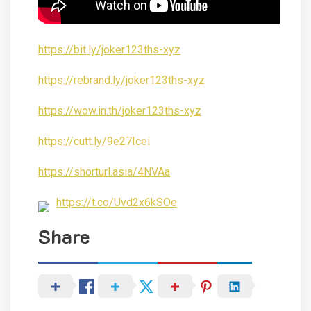
https://bit.ly/joker123ths-xyz
https://rebrand.ly/joker123ths-xyz
https://wow.in.th/joker123ths-xyz
https://cutt.ly/9e27Icei
https://shorturl.asia/4NVAa
https://t.co/Uvd2x6kSOe
Share