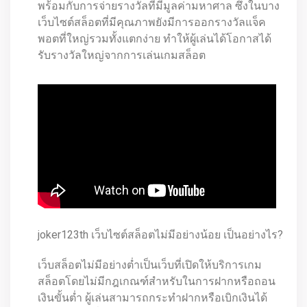
พร้อมกับการจ่ายรางวัลที่มีมูลค่ามหาศาล ซึ่งในบาง
เว็บไซต์สล็อตที่มีคุณภาพยังมีการออกรางวัลแจ็ค
พอตที่ใหญ่รวมทั้งแตกง่าย ทำให้ผู้เล่นได้โอกาสได้
รับรางวัลใหญ่จากการเล่นเกมสล็อต
joker123th เว็บไซต์สล็อตไม่มีอย่างน้อย เป็นอย่างไร?
เว็บสล็อตไม่มีอย่างต่ำเป็นเว็บที่เปิดให้บริการเกม
สล็อตโดยไม่มีกฎเกณฑ์สำหรับในการฝากหรือถอน
เงินขั้นต่ำ ผู้เล่นสามารถกระทำฝากหรือเบิกเงินได้