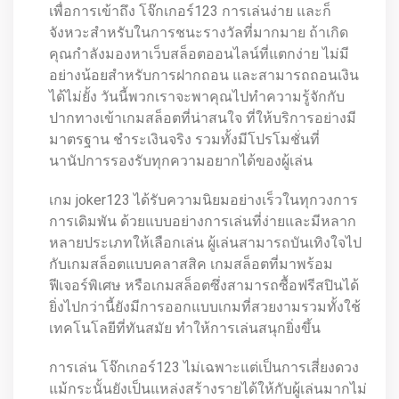
เพื่อการเข้าถึง โจ๊กเกอร์123 การเล่นง่าย และก็
จังหวะสำหรับในการชนะรางวัลที่มากมาย ถ้าเกิด
คุณกำลังมองหาเว็บสล็อตออนไลน์ที่แตกง่าย ไม่มี
อย่างน้อยสำหรับการฝากถอน และสามารถถอนเงิน
ได้ไม่ยั้ง วันนี้พวกเราจะพาคุณไปทำความรู้จักกับ
ปากทางเข้าเกมสล็อตที่น่าสนใจ ที่ให้บริการอย่างมี
มาตรฐาน ชำระเงินจริง รวมทั้งมีโปรโมชั่นที่
นานัปการรองรับทุกความอยากได้ของผู้เล่น
เกม joker123 ได้รับความนิยมอย่างเร็วในทุกวงการ
การเดิมพัน ด้วยแบบอย่างการเล่นที่ง่ายและมีหลาก
หลายประเภทให้เลือกเล่น ผู้เล่นสามารถบันเทิงใจไป
กับเกมสล็อตแบบคลาสสิค เกมสล็อตที่มาพร้อม
ฟีเจอร์พิเศษ หรือเกมสล็อตซึ่งสามารถซื้อฟรีสปินได้
ยิ่งไปกว่านี้ยังมีการออกแบบเกมที่สวยงามรวมทั้งใช้
เทคโนโลยีที่ทันสมัย ทำให้การเล่นสนุกยิ่งขึ้น
การเล่น โจ๊กเกอร์123 ไม่เฉพาะแต่เป็นการเสี่ยงดวง
แม้กระนั้นยังเป็นแหล่งสร้างรายได้ให้กับผู้เล่นมากไม่