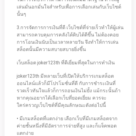
เล่นมั่นอกมั่นใจสำหรับเพื่อการเลือกเล่นกับเว็บไซต์
นั้นๆ
3.การจัดการการเงินที่ดี เว็บไซต์ที่จ่ายเร็วทำให้ผู้เล่น
สามารถควบคุมการคลังได้ดิบได้ดีขึ้น ไม่ต้องคอย
การโอนเงินนับเป็นเวลาหลายวัน จึงทำให้การเล่น
สล็อตนั้นมีความสบายสบายยิ่งขึ้น
เว็บสล็อต joker123th ที่ดีเยี่ยมที่สุดในการทำเงิน
joker123th มีหลายเว็บที่เปิดให้บริการเกมสล็อต
ออนไลน์แล้วก็มีโปรโมชั่นที่ดี กับการชำระเงินที่
รวดเร็วทันใจแล้วก็การถอนเงินไม่ยั้ง แม้กระนั้นถ้า
หากคุณอยากได้เลือกเว็บที่ยอดเยี่ยม ควรจะ
ใคร่ครวญเว็บไซต์ที่มีคุณลักษณะดังต่อไปนี้
• มีเกมสล็อตที่แตกง่าย เลือกเว็บที่มีเกมสล็อตจาก
ค่ายชั้นหนึ่งที่มีอัตราการจ่ายที่สูง และก็แจ็คพอต
แตกง่าย