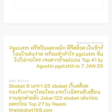
Previous Article
Pgslotth ฟรีสปินแตกหนัก พีจีสล็อต เงินชัวร์
โอนไวเล่นง่าย พร้อมทำกำไร pgslotth หัน
ไปไม่เจอใคร เจอสาวถ้ำแน่นอน Top 41 by
Agustin pgslotth.io 7 JAN 25
Next Article
Sbobet 8 มกรา 25 sbobet เว็บสล็อต
รองรับภาษาไทยไทย แจกโบนัสระดับเซียน
รวมทุกค่ายดัง Joker123 sbobet เล่นก่อน
แตกก่อน Top 27 by Naomi
thaisbobet168.com