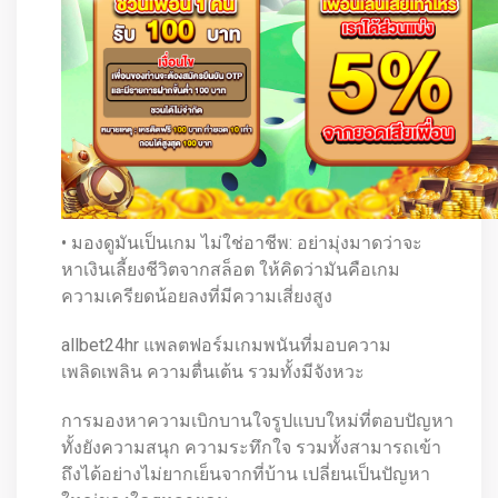
• มองดูมันเป็นเกม ไม่ใช่อาชีพ: อย่ามุ่งมาดว่าจะ
หาเงินเลี้ยงชีวิตจากสล็อต ให้คิดว่ามันคือเกม
ความเครียดน้อยลงที่มีความเสี่ยงสูง
allbet24hr แพลตฟอร์มเกมพนันที่มอบความ
เพลิดเพลิน ความตื่นเต้น รวมทั้งมีจังหวะ
การมองหาความเบิกบานใจรูปแบบใหม่ที่ตอบปัญหา
ทั้งยังความสนุก ความระทึกใจ รวมทั้งสามารถเข้า
ถึงได้อย่างไม่ยากเย็นจากที่บ้าน เปลี่ยนเป็นปัญหา