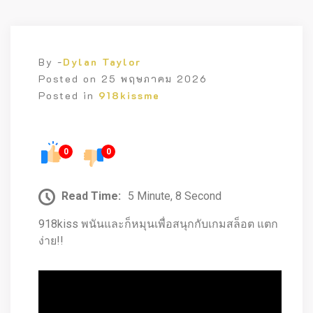
By -
Dylan Taylor
Posted on
25 พฤษภาคม 2026
Posted in
918kissme
0
0
Read Time:
5 Minute, 8 Second
918kiss พนันและก็หมุนเพื่อสนุกกับเกมสล็อต แตก
ง่าย!!