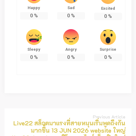
Happy
Sad
Excited
0
%
0
%
0
%
Sleepy
Angry
Surprise
0
%
0
%
0
%
Previous Article
Live22 สล็อตมาแรงที่สายหมุนเริ่มพูดถึงกัน
มากขึ้น 13 JUN 2026 website ใหญ่