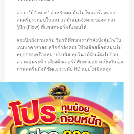
คำว่า “มีจังหวะ” สำหรับผม มันไม่ใช่แค่เรื่องของ
ดนตรีประกอบในเกม แต่มันเป็นจังหวะของความ
รู้สึก (Flow) ที่แพลตฟอร์มนี้มอบให้
ลองนึกถึงตามครับ วินาทีที่พวกเรากำลังนั่งลุ้นไพ่ใน
เกมบาคาร่าสด หรือกำลังคอยให้วงล้อสล็อตหมุนไป
หยุดตรงเครื่องหมายโบนัส ทุกวินาทีมันเต็มไปด้วย
ความลุ้นระทึก เสียงดีลเลอร์ที่ทักทายอย่างเป็นกันเอง
ภาพสตรีมมิ่งที่ชัดแจ๋วระดับ HD แบบไม่มีสะดุด