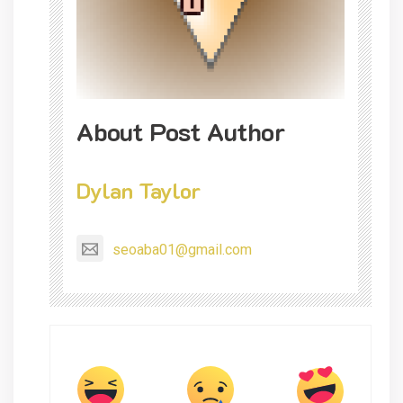
About Post Author
Dylan Taylor
seoaba01@gmail.com