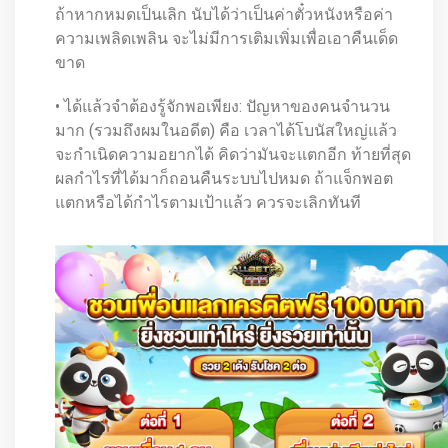
ถ้าหากหมดเป็นเลิก นับได้ว่าเป็นค่าตั๋วหนังหรือค่า
ความเพลิดเพลิน จะไม่มีการเติมเพิ่มเพื่อเอาคืนเด็ด
ขาด
• ได้แล้วจำต้องรู้จักพอเพียง: ปัญหาของคนจำนวน
มาก (รวมถึงผมในอดีต) คือ เวลาได้โบนัสใหญ่แล้ว
จะกำเนิดความอยากได้ คิดว่ามันจะแตกอีก ท้ายที่สุด
ผลกำไรที่ได้มาก็ถอนคืนระบบไปหมด ถ้าแจ็กพอต
แตกหรือได้กำไรตามเป้าแล้ว ควรจะเลิกทันที