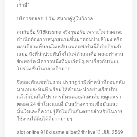
เก้าอี้”
บริการตลอด 1 วัน: สหายคู่หูในวิกาล
สมกับชื่อ 918kissme จริงๆขอรับ เพราะไม่ว่าผมจะ
กำเนิดต้องการสนุกสนานขึ้นมาตอนบ่ายสี่โมง หรือ
ตอนตีสามที่นอนไม่หลับ แพลตฟอร์มนี้ก็เปิดต้อนรับ
เสมอ สิ่งที่น่าประทับใจไม่แพ้ตัวเกมคือ คณะทำงาน
ซัพพอร์ต มีคราวหนึ่งที่ผมเกิดปัญหาเกี่ยวกับระบบ
โปรโมชั่นในกลางดึกมาก
จึงลองทักแชทไปถาม ปรากฏว่ามีเจ้าหน้าที่ตอบกลับ
มาแทบจะทันที พร้อมให้คำแนะนำอย่างเรียบร้อย
แล้วก็เป็นมือโปร การมีคนคอยสแตนด์บายดูแลเรา
ตลอด 24 ชั่วโมงแบบงี้ มันสร้างความเชื่อมั่นและ
มั่นใจและก็ความรู้สึกไม่เป็นอันตรายสำหรับในการ
ใช้งานได้ดิบได้ดีมากมายๆ
slot online 918kissme allbet24hr.live13 JUL 2569