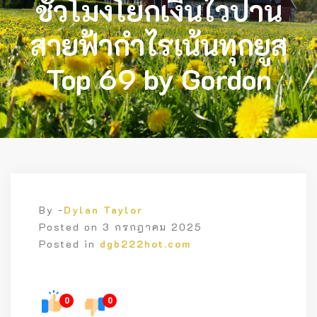
ชั่วโมงโยกเงินไวปาน
สายฟ้ากำไรเน้นทุกยูส
Top 69 by Gordon
By -
Dylan Taylor
Posted on
3 กรกฎาคม 2025
Posted in
dgb222hot.com
0
0