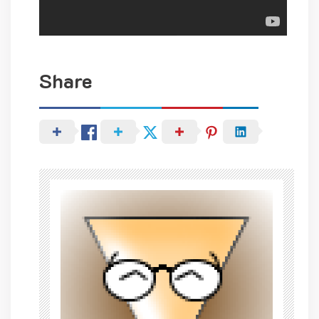
Share