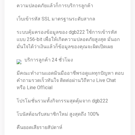
ความปลอดภัยแล้วก็การบริการลูกค้า
เว็บเข้ารหัส SSL มาตรฐานระดับสากล
ระบบคุ้มครองข้อมูลของ dgb222 ใช้การเข้ารหัส
แบบ 256-bit เพื่อให้เกิดความปลอดภัยสูงสุด มั่นอก
มั่นใจได้ว่าเงินแล้วก็ข้อมูลของคุณจะผิดเปิดเผย
บริการลูกค้า 24 ชั่วโมง
มีคณะทำงานแอดมินมืออาชีพรอดูแลทุกปัญหา ตอบ
คำถามรวดเร็วทันใจ ติดต่อผ่านวิถีทาง Live Chat
หรือ Line Official
โปรโมชั่นรวมทั้งกิจกรรมสุดคุ้มจาก dgb222
โบนัสต้อนรับสมาชิกใหม่ สูงสุดถึง 100%
คืนยอดเสียรายสัปดาห์