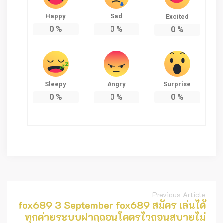
Happy
Sad
Excited
0
%
0
%
0
%
Sleepy
Angry
Surprise
0
%
0
%
0
%
Previous Article
fox689 3 September fox689 สมัคร เล่นได้
ทุกค่ายระบบฝากถอนโคตรไวถอนสบายไม่