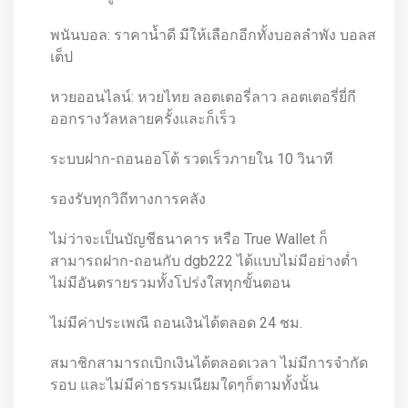
พนันบอล: ราคาน้ำดี มีให้เลือกอีกทั้งบอลลำพัง บอลส
เต็ป
หวยออนไลน์: หวยไทย ลอตเตอรี่ลาว ลอตเตอรี่ยี่กี
ออกรางวัลหลายครั้งและก็เร็ว
ระบบฝาก-ถอนออโต้ รวดเร็วภายใน 10 วินาที
รองรับทุกวิถีทางการคลัง
ไม่ว่าจะเป็นบัญชีธนาคาร หรือ True Wallet ก็
สามารถฝาก-ถอนกับ dgb222 ได้แบบไม่มีอย่างต่ำ
ไม่มีอันตรายรวมทั้งโปร่งใสทุกขั้นตอน
ไม่มีค่าประเพณี ถอนเงินได้ตลอด 24 ชม.
สมาชิกสามารถเบิกเงินได้ตลอดเวลา ไม่มีการจำกัด
รอบ และไม่มีค่าธรรมเนียมใดๆก็ตามทั้งนั้น