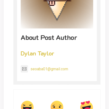
About Post Author
Dylan Taylor
seoaba01@gmail.com