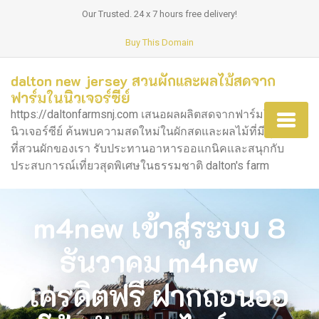
Our Trusted. 24 x 7 hours free delivery!
Buy This Domain
dalton new jersey สวนผักและผลไม้สดจาก
ฟาร์มในนิวเจอร์ซีย์
https://daltonfarmsnj.com เสนอผลผลิตสดจากฟาร์มใน
นิวเจอร์ซีย์ ค้นพบความสดใหม่ในผักสดและผลไม้ที่มีคุณภาพ
ที่สวนผักของเรา รับประทานอาหารออแกนิคและสนุกกับ
ประสบการณ์เที่ยวสุดพิเศษในธรรมชาติ dalton's farm
m4new เข้าสู่ระบบ 8
ธันวาคม m4new
เครดิตฟรี ฝากถอนออ