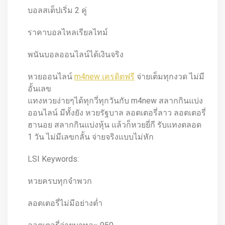
บอลสเต็ปเริ่ม 2 คู่
ราคาบอลไหลเรียลไทม์
พนันบอลออนไลน์ได้เงินจริง
หวยออนไลน์
m4new เครดิตฟรี
จ่ายเต็มทุกงวด ไม่มี
อั้นเลข
แทงหวยง่ายๆได้ทุกวี่ทุกวันกับ m4new สลากกินแบ่ง
ออนไลน์ มีทั้งยัง หวยรัฐบาล ลอตเตอรี่ลาว ลอตเตอรี่
ฮานอย สลากกินแบ่งหุ้น แล้วก็หวยยี่กี รับแทงตลอด
1 วัน ไม่มีเลขกลั้น จ่ายจริงแบบไม่หัก
LSI Keywords:
หวยครบทุกจำพวก
ลอตเตอรี่ไม่มีอย่างต่ำ