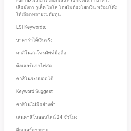
Full HD มีเกมให้เลือกเล่นครบ ดังเช่นว่า บาคาร่า
เสือมังกร รูเล็ต ไฮโล โดยไม่ต้องโยกเงิน พร้อมโต๊ะ
ให้เลือกหลายระดับทุน
LSI Keywords:
บาคาร่าได้เงินจริง
คาสิโนสดโทรศัพท์มือถือ
ดีลเลอร์แจกไพ่สด
คาสิโนระบบออโต้
Keyword Suggest:
คาสิโนไม่มีอย่างต่ำ
เล่นคาสิโนออนไลน์ 24 ชั่วโมง
ดีลเลอร์สาวสวย