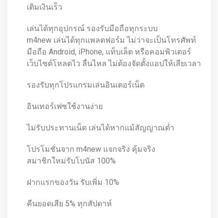
เติมเงินเร็ว
เล่นได้ทุกอุปกรณ์ รองรับมือถือทุกระบบ
m4new เล่นได้ทุกแพลตฟอร์ม ไม่ว่าจะเป็นโทรศัพท์
มือถือ Android, iPhone, แท็บเล็ต หรือคอมพิวเตอร์
เว็บไซต์โหลดไว ลื่นไหล ไม่ต้องจัดตั้งแอปให้เสียเวลา
รองรับทุกโปรแกรมเล่นอินเตอร์เน็ต
อินเทอร์เฟซใช้งานง่าย
ไม่รับประทานเน็ต เล่นได้หากแม้สัญญาณต่ำ
โปรโมชั่นจาก m4new แจกจริง คุ้มจริง
สมาชิกใหม่รับโบนัส 100%
ฝากแรกของวัน รับเพิ่ม 10%
คืนยอดเสีย 5% ทุกสัปดาห์