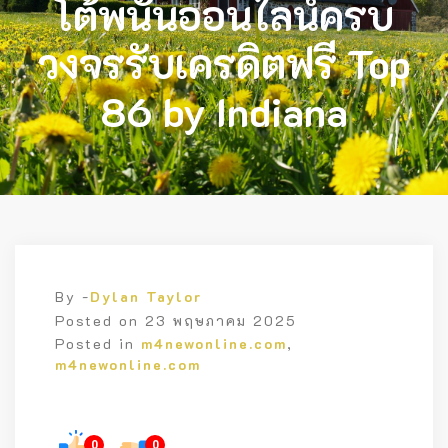
โต้พนันออนไลน์ครบ
วงจรรับเครดิตฟรี Top
86 by Indiana
By -
Dylan Taylor
Posted on
23 พฤษภาคม 2025
Posted in
m4newonline.com
,
m4newonline.com
0
0