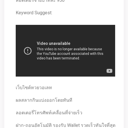
ลอตเตอรี่จ่ายบาทละ 950
Keyword Suggest:
เว็บไซต์หวยวอเลท
ผลสลากกินแบ่งออกโดยทันที
ลอตเตอรี่โทรศัพท์เคลื่อนที่จ่ายเร็ว
ฝาก-ถอนอัตโนมัติ รองรับ Wallet รวดเร็วทันใจที่สุด