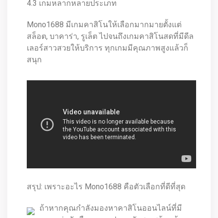
4.3 เกมหลากหลายประเภท
Mono1688 มีเกมคาสิโนให้เลือกมากมายตั้งแต่
สล็อต, บาคาร่า, รูเล็ต ไปจนถึงเกมคาสิโนสดที่มีดีล
เลอร์สาวสวยให้บริการ ทุกเกมมีคุณภาพสูงแล้วก็
สนุก
สรุป: เพราะอะไร Mono1688 คือตัวเลือกที่ดีที่สุด
ถ้าหากคุณกำลังมองหาคาสิโนออนไลน์ที่มี