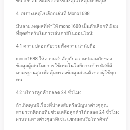
ขึ้น อย่าลืมใช้เครดิตฟรีของคุณให้คุ้มค่าที่สุด!
4. เพราะเหตุไรเลือกเล่นที่ Mono1688
มีหลายเหตุผลที่ทำให้ mono1688 เป็นตัวเลือกที่เยี่ยม
ที่สุดสำหรับในการเล่นคาสิโนออนไลน์:
4.1 ความปลอดภัยรวมทั้งความน่านับถือ
mono1688 ให้ความสำคัญกับความปลอดภัยของ
ข้อมูลผู้เล่นโดยการใช้เทคโนโลยีการเข้ารหัสที่มี
มาตรฐานสูง เพื่อคุ้มครองข้อมูลส่วนตัวของผู้ใช้ทุก
คน
4.2 บริการลูกค้าตลอด 24 ชั่วโมง
ถ้าเกิดคุณมีเรื่องที่น่าสงสัยหรือปัญหาต่างๆคุณ
สามารถติดต่อทีมช่วยเหลือลูกค้าได้ตลอด 24 ชั่วโมง
ผ่านหนทางต่างๆอาทิเช่น แชทสดหรือโทรศัพท์