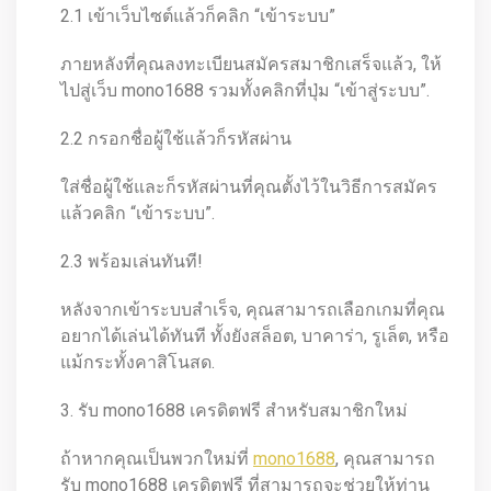
2.1 เข้าเว็บไซต์แล้วก็คลิก “เข้าระบบ”
ภายหลังที่คุณลงทะเบียนสมัครสมาชิกเสร็จแล้ว, ให้
ไปสู่เว็บ mono1688 รวมทั้งคลิกที่ปุ่ม “เข้าสู่ระบบ”.
2.2 กรอกชื่อผู้ใช้แล้วก็รหัสผ่าน
ใส่ชื่อผู้ใช้และก็รหัสผ่านที่คุณตั้งไว้ในวิธีการสมัคร
แล้วคลิก “เข้าระบบ”.
2.3 พร้อมเล่นทันที!
หลังจากเข้าระบบสำเร็จ, คุณสามารถเลือกเกมที่คุณ
อยากได้เล่นได้ทันที ทั้งยังสล็อต, บาคาร่า, รูเล็ต, หรือ
แม้กระทั้งคาสิโนสด.
3. รับ mono1688 เครดิตฟรี สำหรับสมาชิกใหม่
ถ้าหากคุณเป็นพวกใหม่ที่
mono1688
, คุณสามารถ
รับ mono1688 เครดิตฟรี ที่สามารถจะช่วยให้ท่าน