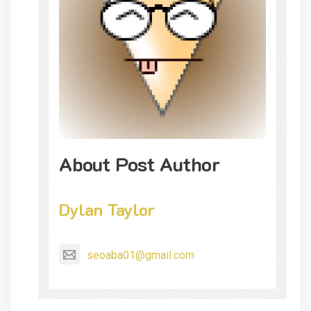
About Post Author
Dylan Taylor
seoaba01@gmail.com