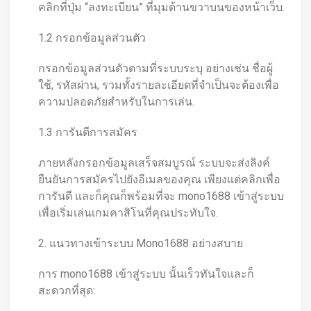
คลิกที่ปุ่ม “ลงทะเบียน” ที่มุมด้านขวาบนของหน้าเว็บ.
1.2 กรอกข้อมูลส่วนตัว
กรอกข้อมูลส่วนตัวตามที่ระบบระบุ อย่างเช่น ชื่อผู้
ใช้, รหัสผ่าน, รวมทั้งรายละเอียดที่จำเป็นจะต้องเพื่อ
ความปลอดภัยสำหรับในการเล่น.
1.3 การันตีการสมัคร
ภายหลังกรอกข้อมูลเสร็จสมบูรณ์ ระบบจะส่งลิงค์
ยืนยันการสมัครไปยังอีเมลของคุณ เพียงแต่คลิกเพื่อ
การันตี และก็คุณก็พร้อมที่จะ mono1688 เข้าสู่ระบบ
เพื่อเริ่มเล่นเกมคาสิโนที่คุณประทับใจ.
2. แนวทางเข้าระบบ Mono1688 อย่างสบาย
การ mono1688 เข้าสู่ระบบ นั้นเร็วทันใจและก็
สะดวกที่สุด: