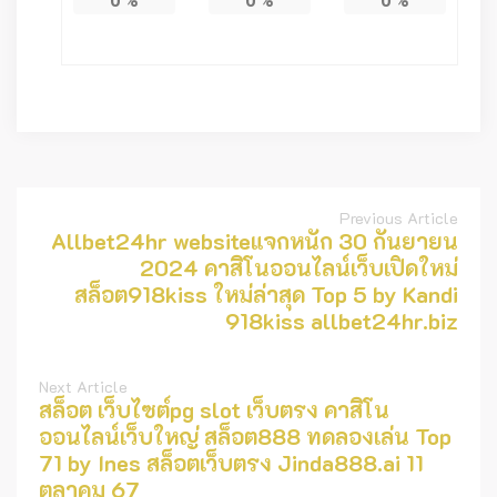
0
%
0
%
0
%
Previous Article
Allbet24hr websiteแจกหนัก 30 กันยายน
2024 คาสิโนออนไลน์เว็บเปิดใหม่
สล็อต918kiss ใหม่ล่าสุด Top 5 by Kandi
918kiss allbet24hr.biz
Next Article
สล็อต เว็บไซต์pg slot เว็บตรง คาสิโน
ออนไลน์เว็บใหญ่ สล็อต888 ทดลองเล่น Top
71 by Ines สล็อตเว็บตรง Jinda888.ai 11
ตุลาคม 67