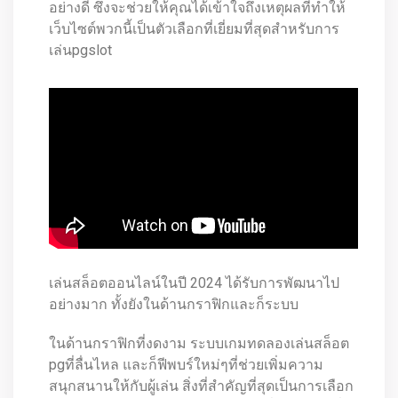
อย่างดี ซึ่งจะช่วยให้คุณได้เข้าใจถึงเหตุผลที่ทำให้
เว็บไซต์พวกนี้เป็นตัวเลือกที่เยี่ยมที่สุดสำหรับการ
เล่นpgslot
เล่นสล็อตออนไลน์ในปี 2024 ได้รับการพัฒนาไป
อย่างมาก ทั้งยังในด้านกราฟิกและก็ระบบ
ในด้านกราฟิกที่งดงาม ระบบเกมทดลองเล่นสล็อต
pgที่ลื่นไหล และก็ฟีพบร์ใหม่ๆที่ช่วยเพิ่มความ
สนุกสนานให้กับผู้เล่น สิ่งที่สำคัญที่สุดเป็นการเลือก