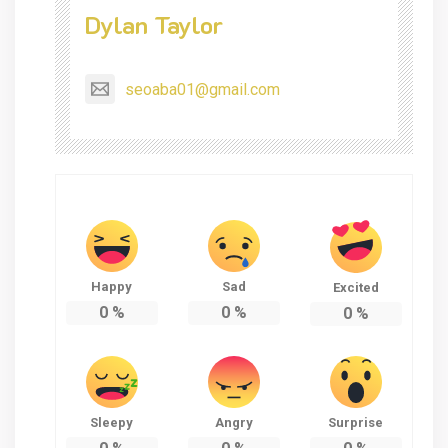
Dylan Taylor
seoaba01@gmail.com
Happy
Sad
Excited
0
%
0
%
0
%
Sleepy
Angry
Surprise