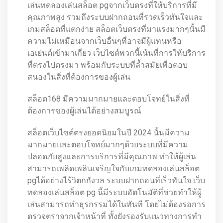
เล่นทดลองเล่นสล็อต pgจากเว็บตรงที่ให้บริการที่มี
คุณภาพสูง รวมถึงระบบฝากถอนที่รวดเร็วทันใจและ
เกมสล็อตที่แตกง่าย สล็อตเว็บตรงที่มาแรงมากๆนั้นมี
ความไม่เหมือนจากเว็บอื่นๆที่อาจมีผู้แทนหรือ
เอเย่นต์เข้ามาเกี่ยว เว็บไซต์พวกนี้เน้นที่การให้บริการ
ที่ตรงไปตรงมา พร้อมกับระบบที่ล้ำสมัยเพื่อตอบ
สนองในสิ่งที่ต้องการของผู้เล่น
สล็อต168 มีความมากมายและตอบโจทย์ในสิ่งที่
ต้องการของผู้เล่นได้อย่างสมบูรณ์
สล็อตเว็บไซต์ตรงยอดนิยมในปี 2024 นั้นมีความ
มากมายและตอบโจทย์มากๆด้วยระบบที่มีความ
ปลอดภัยสูงและการบริการที่มีคุณภาพ ทำให้ผู้เล่น
สามารถเพลิดเพลินเจริญใจกับเกมทดลองเล่นสล็อต
pgได้อย่างไร้วิตกกังวล ระบบฝากถอนที่เร็วทันใจ เว็บ
ทดลองเล่นสล็อต pg นี้มีระบบอัตโนมัติที่ช่วยทำให้ผู้
เล่นสามารถทำธุรกรรมได้ในทันที โดยไม่ต้องรอการ
ตรวจตราจากเจ้าหน้าที่ ทั้งยังรองรับแนวทางการทำ