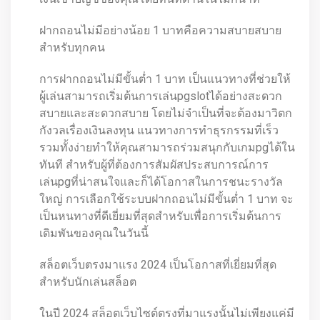
ฝากถอนไม่มีอย่างน้อย 1 บาทคือความสบายสบาย
สำหรับทุกคน
การฝากถอนไม่มีขั้นต่ำ 1 บาท เป็นแนวทางที่ช่วยให้
ผู้เล่นสามารถเริ่มต้นการเล่นpgslotได้อย่างสะดวก
สบายและสะดวกสบาย โดยไม่จำเป็นที่จะต้องมาวิตก
กังวลเรื่องเงินลงทุน แนวทางการทำธุรกรรมที่เร็ว
รวมทั้งง่ายทำให้คุณสามารถร่วมสนุกกับเกมpgได้ใน
ทันที สำหรับผู้ที่ต้องการสัมผัสประสบการณ์การ
เล่นpgที่น่าสนใจและก็ได้โอกาสในการชนะรางวัล
ใหญ่ การเลือกใช้ระบบฝากถอนไม่มีขั้นต่ำ 1 บาท จะ
เป็นหนทางที่ดีเยี่ยมที่สุดสำหรับเพื่อการเริ่มต้นการ
เดิมพันของคุณในวันนี้
สล็อตเว็บตรงมาแรง 2024 เป็นโอกาสที่เยี่ยมที่สุด
สำหรับนักเล่นสล็อต
ในปี 2024 สล็อตเว็บไซต์ตรงที่มาแรงนั้นไม่เพียงแค่มี