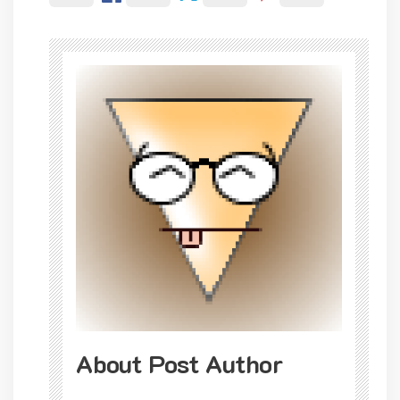
About Post Author