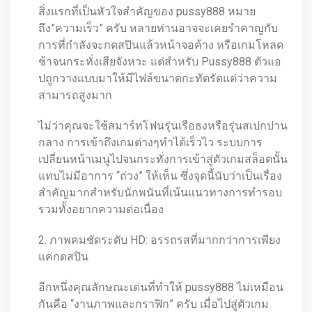
สิ่งแรกที่เป็นหัวใจสำคัญของ pussy888 หมาย
ถึง”ความเร็ว” ครับ หลายท่านอาจจะเคยรำคาญกับ
การที่กำลังจะกดสปินแล้วหน้าจอค้าง หรือเกมโหลด
ช้าจนกระทั่งเสียจังหวะ แต่สำหรับ Pussy888 ตัวแอ
ปถูกวางแบบมาให้มีไฟล์ขนาดกะทัดรัดแต่ว่าความ
สามารถสูงมาก
ไม่ว่าคุณจะใช้สมาร์ทโฟนรุ่นเรือธงหรือรุ่นสเปกปาน
กลาง การเข้าถึงเกมต่างๆทำได้เร็วไว ระบบการ
เปลี่ยนหน้าเมนูไปจนกระทั่งการเข้าสู่ตัวเกมสล็อตนั้น
แทบไม่มีอาการ “ถ่วง” ให้เห็น ซึ่งจุดนี้นับว่าเป็นเรื่อง
สำคัญมากสำหรับนักพนันที่เน้นแนวทางการทำรอบ
รวมทั้งอยากความต่อเนื่อง
2. ภาพคมชัดระดับ HD: อรรถรสที่มากกว่าการเพียง
แค่กดสปิน
อีกหนึ่งคุณลักษณะเด่นที่ทำให้ pussy888 ไม่เหมือน
กันคือ “งานภาพและกราฟิก” ครับ เมื่อไปสู่ตัวเกม