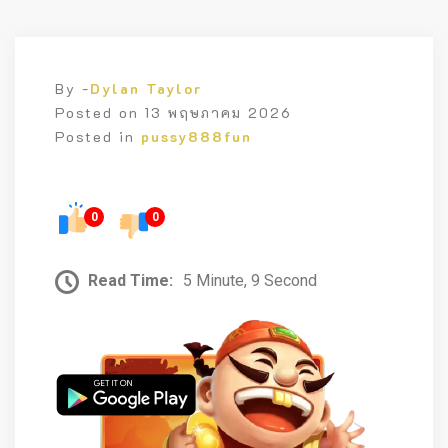
By -
Dylan Taylor
Posted on
13 พฤษภาคม 2026
Posted in
pussy888fun
0
0
Read Time:
5 Minute, 9 Second