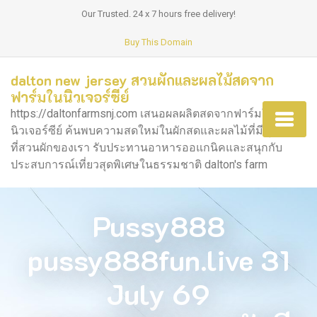
Our Trusted. 24 x 7 hours free delivery!
Buy This Domain
dalton new jersey สวนผักและผลไม้สดจาก
ฟาร์มในนิวเจอร์ซีย์
https://daltonfarmsnj.com เสนอผลผลิตสดจากฟาร์มใน
นิวเจอร์ซีย์ ค้นพบความสดใหม่ในผักสดและผลไม้ที่มีคุณภาพ
ที่สวนผักของเรา รับประทานอาหารออแกนิคและสนุกกับ
ประสบการณ์เที่ยวสุดพิเศษในธรรมชาติ dalton's farm
Pussy888
pussy888fun.live 31
July 69