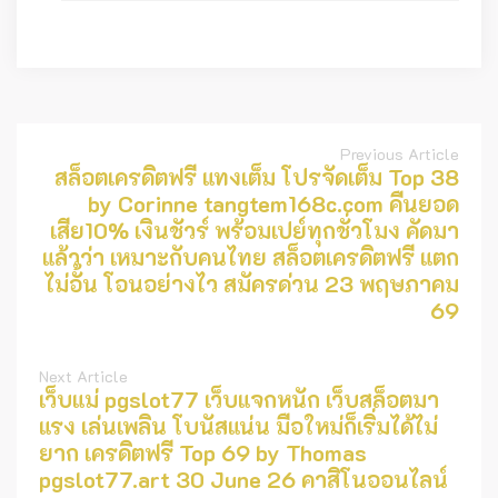
Previous Article
สล็อตเครดิตฟรี แทงเต็ม โปรจัดเต็ม Top 38
by Corinne tangtem168c.com คืนยอด
เสีย10% เงินชัวร์ พร้อมเปย์ทุกชั่วโมง คัดมา
แล้วว่า เหมาะกับคนไทย สล็อตเครดิตฟรี แตก
ไม่อั้น โอนอย่างไว สมัครด่วน 23 พฤษภาคม
69
Next Article
เว็บแม่ pgslot77 เว็บแจกหนัก เว็บสล็อตมา
แรง เล่นเพลิน โบนัสแน่น มือใหม่ก็เริ่มได้ไม่
ยาก เครดิตฟรี Top 69 by Thomas
pgslot77.art 30 June 26 คาสิโนออนไลน์