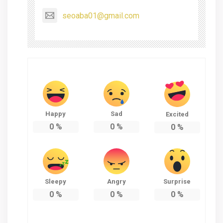
seoaba01@gmail.com
Happy
Sad
Excited
0
%
0
%
0
%
Sleepy
Angry
Surprise
0
%
0
%
0
%