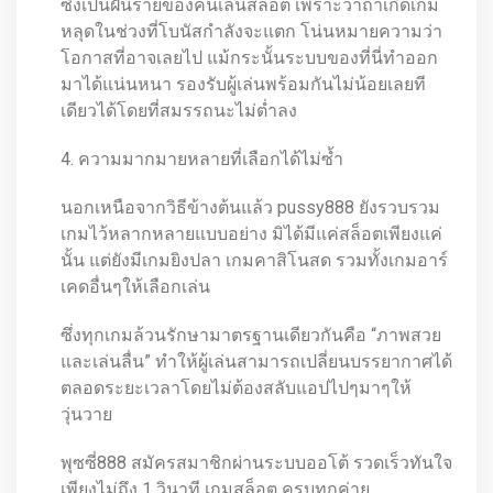
ซึ่งเป็นฝันร้ายของคนเล่นสล็อต เพราะว่าถ้าเกิดเกม
หลุดในช่วงที่โบนัสกำลังจะแตก โน่นหมายความว่า
โอกาสที่อาจเลยไป แม้กระนั้นระบบของที่นี่ทำออก
มาได้แน่นหนา รองรับผู้เล่นพร้อมกันไม่น้อยเลยที
เดียวได้โดยที่สมรรถนะไม่ต่ำลง
4. ความมากมายหลายที่เลือกได้ไม่ซ้ำ
นอกเหนือจากวิธีข้างต้นแล้ว pussy888 ยังรวบรวม
เกมไว้หลากหลายแบบอย่าง มิได้มีแค่สล็อตเพียงแค่
นั้น แต่ยังมีเกมยิงปลา เกมคาสิโนสด รวมทั้งเกมอาร์
เคดอื่นๆให้เลือกเล่น
ซึ่งทุกเกมล้วนรักษามาตรฐานเดียวกันคือ “ภาพสวย
และเล่นลื่น” ทำให้ผู้เล่นสามารถเปลี่ยนบรรยากาศได้
ตลอดระยะเวลาโดยไม่ต้องสลับแอปไปๆมาๆให้
วุ่นวาย
พุซซี่888 สมัครสมาชิกผ่านระบบออโต้ รวดเร็วทันใจ
เพียงไม่ถึง 1 วินาที เกมสล็อต ครบทุกค่าย