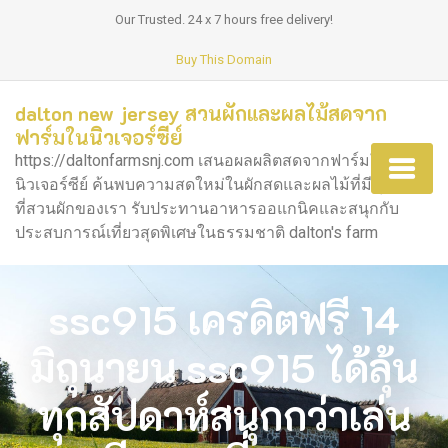
Our Trusted. 24 x 7 hours free delivery!
Buy This Domain
dalton new jersey สวนผักและผลไม้สดจาก
ฟาร์มในนิวเจอร์ซีย์
https://daltonfarmsnj.com เสนอผลผลิตสดจากฟาร์มใน
นิวเจอร์ซีย์ ค้นพบความสดใหม่ในผักสดและผลไม้ที่มีคุณภาพ
ที่สวนผักของเรา รับประทานอาหารออแกนิคและสนุกกับ
ประสบการณ์เที่ยวสุดพิเศษในธรรมชาติ dalton's farm
ssc915 เครดิตฟรี 14
มิถุนายน ssc915 ได้ลุ้น
ทุกสัปดาห์สนุกกว่าเล่น