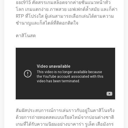
ssc915 คัดสรรเกมสล็อตจากค่ายชั้นแนวหน้าทั่ว
โลก เกมแตกง่าย ภาพสวย เอฟเฟกต์ล้ำสมัย และก็ค่า
RTP ที่โปร่งใส ผู้เล่นสามารถเลือกเล่นได้ตามความ
ชำนาญและก็สไตล์ที่ติดอกติดใจ
คาสิโนสด
สัมผัสประสบการณ์การเล่นราวกับอยู่ในคาสิโนจริง
ด้วยการถ่ายทอดสดแบบเรียลไทม์จากบ่อนต่างชาติ
เกมที่ได้รับความนิยมอย่างบาคาร่า รูเล็ต เสือมังกร