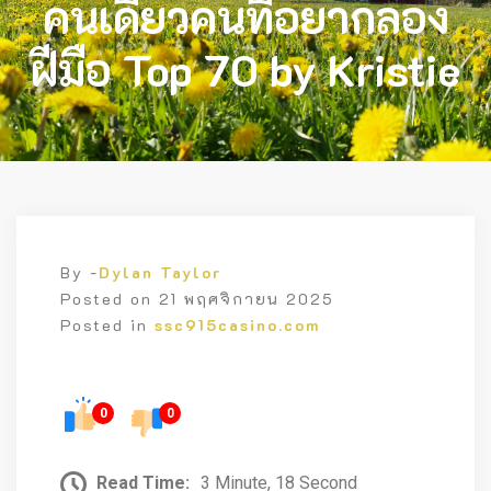
คนเดียวคนที่อยากลอง
ฝีมือ Top 70 by Kristie
By -
Dylan Taylor
Posted on
21 พฤศจิกายน 2025
Posted in
ssc915casino.com
0
0
Read Time:
3 Minute, 18 Second