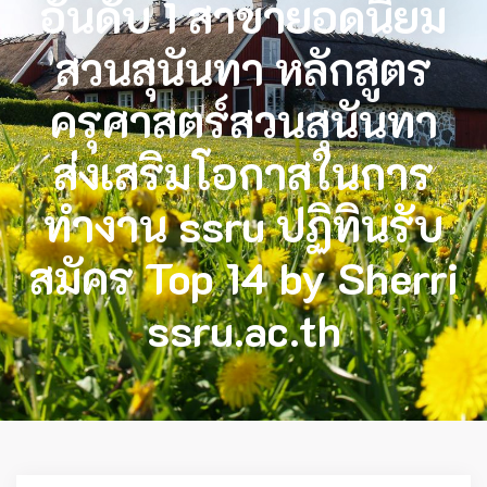
อันดับ 1 สาขายอดนิยม
สวนสุนันทา หลักสูตร
ครุศาสตร์สวนสุนันทา
ส่งเสริมโอกาสในการ
ทำงาน ssru ปฏิทินรับ
สมัคร Top 14 by Sherri
ssru.ac.th