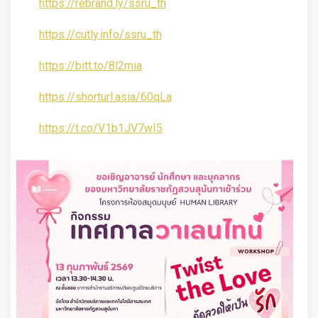
https://rebrand.ly/ssru_th
https://cutly.info/ssru_th
https://bitt.to/8l2mia
https://shorturl.asia/60qLa
https://t.co/V1b1JV7wI5