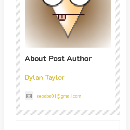
About Post Author
Dylan Taylor
seoaba01@gmail.com