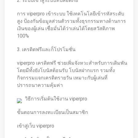
2. ระบบเข้าสู่ระบบที่ปลอดภัย
การ viperpro เข้าระบบ ใช้เทคโนโลยีเข้ารหัสระดับ
สูง ป้องกันข้อมูลส่วนตัวรวมทั้งธุรกรรมทางด้านการ
เงินของผู้เล่น เชื่อมั่นได้ว่าเล่นได้โดยสวัสดิภาพ
100%
3. เครดิตฟรีและก็โปรโมชั่น
viperpro เครดิตฟรี ช่วยเพิ่มจังหวะสำหรับการเดิมพัน
โดยมีทั้งยังโบนัสต้อนรับ โบนัสฝากแรก รวมทั้ง
กิจกรรมแจกเครดิตรายวัน เหมาะกับผู้เล่นที่
ปรารถนาความคุ้มค่า
วิธีการเริ่มต้นใช้งาน viperpro
ขั้นตอนการลงทะเบียนเป็นสมาชิก
เข้าสู่เว็บ viperpro