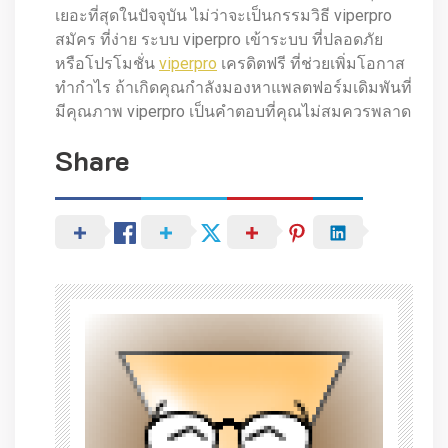
เยอะที่สุดในปัจจุบัน ไม่ว่าจะเป็นกรรมวิธี viperpro
สมัคร ที่ง่าย ระบบ viperpro เข้าระบบ ที่ปลอดภัย
หรือโปรโมชั่น
viperpro
เครดิตฟรี ที่ช่วยเพิ่มโอกาส
ทำกำไร ถ้าเกิดคุณกำลังมองหาแพลตฟอร์มเดิมพันที่
มีคุณภาพ viperpro เป็นคำตอบที่คุณไม่สมควรพลาด
Share