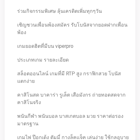
ร่วมกิจกรรมพิเศษ ลุ้นเครดิตเพิ่มทุกๆวัน
เชิญชวนเพื่อนพ้องสมัคร รับโบนัสจากยอดฝากเพื่อน
พ้อง
เกมยอดฮิตที่มีบน viperpro
ประเภทเกม รายละเอียด
สล็อตออนไลน์ เกมที่มี RTP สูง กราฟิกสวย โบนัส
แตกง่าย
คาสิโนสด บาคาร่า รูเล็ต เสือมังกร ถ่ายทอดสดจาก
คาสิโนจริง
พนันกีฬา พนันบอล บาสเกตบอล มวย ราคาต่อรอง
มาตรฐาน
เกมไพ่ ป๊อกเด้ง ดัมมี่ กางล็คแจ็ค เล่นง่าย ใช้กลอุบาย