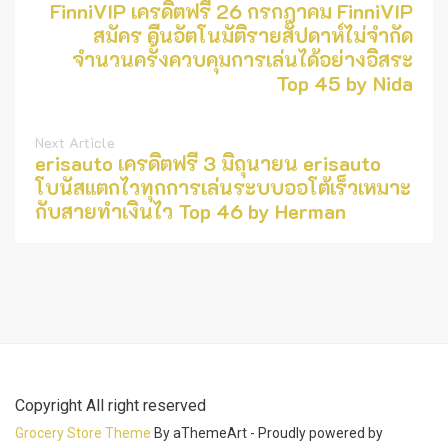
FinniVIP เครดิตฟรี 26 กรกฎาคม FinniVIP
สมัคร คืนอัตโนมัติรายสัปดาห์ไม่จำกัด
จำนวนครั้งควบคุมการเล่นได้อย่างอิสระ
Top 45 by Nida
Next Article
erisauto เครดิตฟรี 3 มิถุนายน erisauto
โบนัสแตกไวทุกการเล่นระบบออโต้เร็วเหมาะ
กับสายทำเงินไว Top 46 by Herman
Copyright All right reserved
Grocery Store Theme
By aThemeArt - Proudly powered by