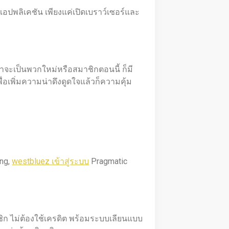
แอปพลิเคชัน เพียงแค่เปิดเบราว์เซอร์และ
ว่าจะเป็นพวกใหม่หรือสมาชิกตอนนี้ ก็มี
ื่อเพิ่มความน่าดึงดูดใจแล้วก็ความคุ้ม
ing,
westbluez เข้าสู่ระบบ
Pragmatic
ชิก ไม่ต้องใช้เครดิต พร้อมระบบเลียนแบบ