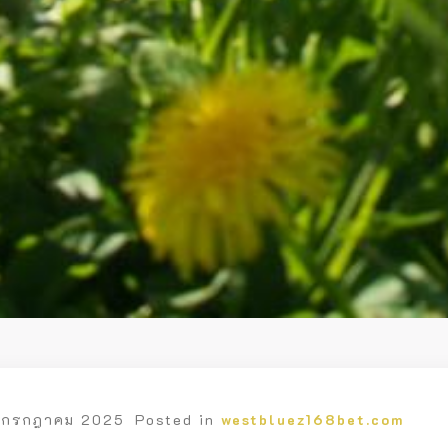
 กรกฎาคม 2025
Posted in
westbluez168bet.com