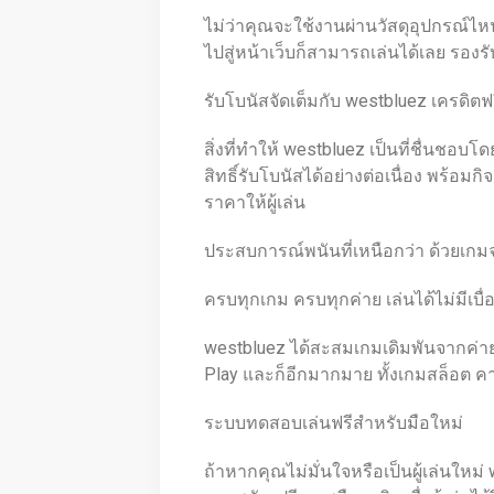
ไม่ว่าคุณจะใช้งานผ่านวัสดุอุปกรณ์ไห
ไปสู่หน้าเว็บก็สามารถเล่นได้เลย รองร
รับโบนัสจัดเต็มกับ westbluez เครดิตฟ
สิ่งที่ทำให้ westbluez เป็นที่ชื่นชอ
สิทธิ์รับโบนัสได้อย่างต่อเนื่อง พร้อ
ราคาให้ผู้เล่น
ประสบการณ์พนันที่เหนือกว่า ด้วยเก
ครบทุกเกม ครบทุกค่าย เล่นได้ไม่มีเบื่
westbluez ได้สะสมเกมเดิมพันจากค่ายช
Play และก็อีกมากมาย ทั้งเกมสล็อต ค
ระบบทดสอบเล่นฟรีสำหรับมือใหม่
ถ้าหากคุณไม่มั่นใจหรือเป็นผู้เล่นให