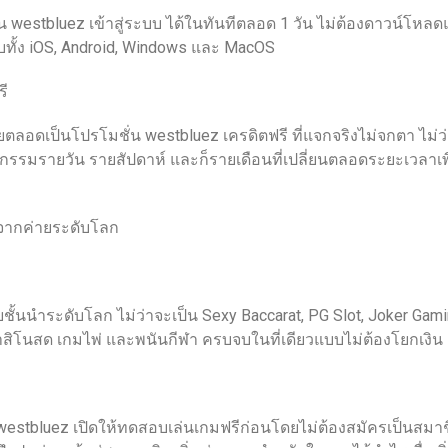
น westbluez เข้าสู่ระบบ ได้ในทันทีตลอด 1 วัน ไม่ต้องดาวน์โหลด
ับทั้ง iOS, Android, Windows และ MacOS
รี
บโดยตลอดเป็นโปรโมชั่น westbluez เครดิตฟรี ที่แจกจริงไม่จกตา ไม่
มกิจกรรมรายวัน รายสัปดาห์ และก็รายเดือนที่เปลี่ยนตลอดระยะเวลาเพ
มจากค่ายระดับโลก
อ
ั้นนำระดับโลก ไม่ว่าจะเป็น Sexy Baccarat, PG Slot, Joker Gam
าสิโนสด เกมไพ่ และพนันกีฬา ครบจบในที่เดียวแบบไม่ต้องโยกเงิน
ม่ westbluez เปิดให้ทดสอบเล่นเกมฟรีก่อนโดยไม่ต้องสมัครเป็นสมา