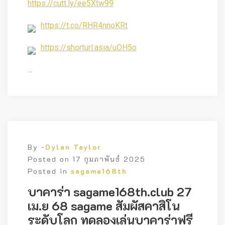
https://cutt.ly/ee5Xtw99
https://t.co/RHR4nnoKRt
https://shorturl.asia/uOH5o
…
By -
Dylan Taylor
Posted on
17 กุมภาพันธ์ 2025
Posted in
sagame168th
บาคาร่า sagame168th.club 27
เม.ย 68 sagame สัมผัสคาสิโน
ระดับโลก ทดลองเล่นบาคาร่าฟรี