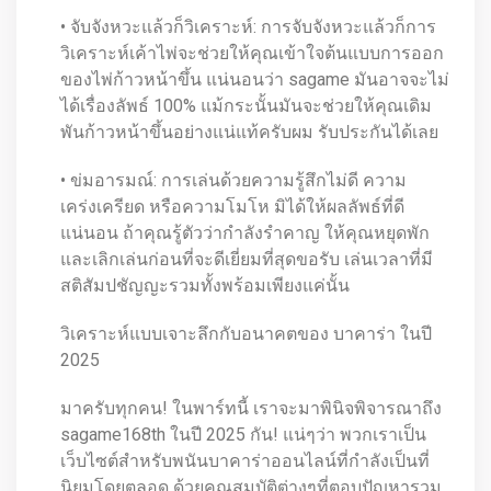
• จับจังหวะแล้วก็วิเคราะห์: การจับจังหวะแล้วก็การ
วิเคราะห์เค้าไพ่จะช่วยให้คุณเข้าใจต้นแบบการออก
ของไพ่ก้าวหน้าขึ้น แน่นอนว่า sagame มันอาจจะไม่
ได้เรื่องลัพธ์ 100% แม้กระนั้นมันจะช่วยให้คุณเดิม
พันก้าวหน้าขึ้นอย่างแน่แท้ครับผม รับประกันได้เลย
• ข่มอารมณ์: การเล่นด้วยความรู้สึกไม่ดี ความ
เคร่งเครียด หรือความโมโห มิได้ให้ผลลัพธ์ที่ดี
แน่นอน ถ้าคุณรู้ตัวว่ากำลังรำคาญ ให้คุณหยุดพัก
และเลิกเล่นก่อนที่จะดีเยี่ยมที่สุดขอรับ เล่นเวลาที่มี
สติสัมปชัญญะรวมทั้งพร้อมเพียงแค่นั้น
วิเคราะห์แบบเจาะลึกกับอนาคตของ บาคาร่า ในปี
2025
มาครับทุกคน! ในพาร์ทนี้ เราจะมาพินิจพิจารณาถึง
sagame168th ในปี 2025 กัน! แน่ๆว่า พวกเราเป็น
เว็บไซต์สำหรับพนันบาคาร่าออนไลน์ที่กำลังเป็นที่
นิยมโดยตลอด ด้วยคุณสมบัติต่างๆที่ตอบปัญหารวม