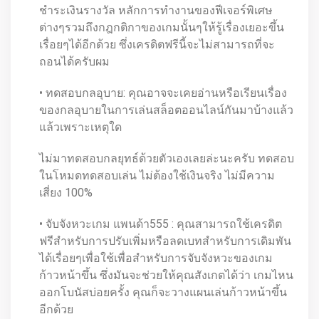
ชำระเงินรางวัล หลักการทำงานของฟีเจอร์พิเศษ
ต่างๆรวมถึงกฎกติกาของเกมนั้นๆให้รู้เรื่องเยอะขึ้น
เรื่อยๆได้อีกด้วย ซึ่งเครดิตฟรีนี้จะไม่สามารถที่จะ
ถอนได้ครับผม
• ทดสอบกลอุบาย: คุณอาจจะเคยอ่านหรือเรียนเรื่อง
ของกลอุบายในการเล่นสล็อตออนไลน์กันมาบ้างแล้ว
แล้วเพราะเหตุใด
ไม่มาทดสอบกลยุทธ์ด้วยตัวเองเลยล่ะนะครับ ทดสอบ
ในโหมดทดสอบเล่น ไม่ต้องใช้เงินจริง ไม่มีความ
เสี่ยง 100%
• จับจังหวะเกม แพนด้า555 : คุณสามารถใช้เครดิต
ฟรีสำหรับการปรับเพิ่มหรือลดเบทสำหรับการเดิมพัน
ได้เรื่อยๆเพื่อใช้เพื่อสำหรับการจับจังหวะของเกม
ก้าวหน้าขึ้น ซึ่งมันจะช่วยให้คุณสังเกตได้ว่า เกมไหน
ออกโบนัสบ่อยครั้ง คุณก็จะวางแผนเล่นก้าวหน้าขึ้น
อีกด้วย