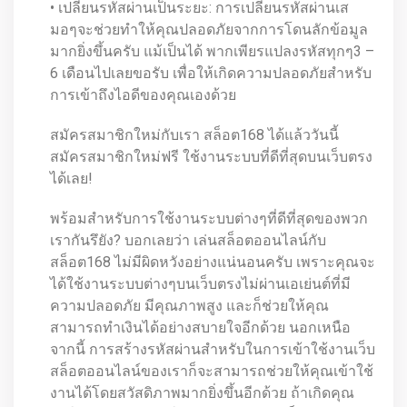
• เปลี่ยนรหัสผ่านเป็นระยะ: การเปลี่ยนรหัสผ่านเส
มอๆจะช่วยทำให้คุณปลอดภัยจากการโดนลักข้อมูล
มากยิ่งขึ้นครับ แม้เป็นได้ พากเพียรแปลงรหัสทุกๆ3 –
6 เดือนไปเลยขอรับ เพื่อให้เกิดความปลอดภัยสำหรับ
การเข้าถึงไอดีของคุณเองด้วย
สมัครสมาชิกใหม่กับเรา สล็อต168 ได้แล้ววันนี้
สมัครสมาชิกใหม่ฟรี ใช้งานระบบที่ดีที่สุดบนเว็บตรง
ได้เลย!
พร้อมสำหรับการใช้งานระบบต่างๆที่ดีที่สุดของพวก
เรากันรึยัง? บอกเลยว่า เล่นสล็อตออนไลน์กับ
สล็อต168 ไม่มีผิดหวังอย่างแน่นอนครับ เพราะคุณจะ
ได้ใช้งานระบบต่างๆบนเว็บตรงไม่ผ่านเอเย่นต์ที่มี
ความปลอดภัย มีคุณภาพสูง และก็ช่วยให้คุณ
สามารถทำเงินได้อย่างสบายใจอีกด้วย นอกเหนือ
จากนี้ การสร้างรหัสผ่านสำหรับในการเข้าใช้งานเว็บ
สล็อตออนไลน์ของเราก็จะสามารถช่วยให้คุณเข้าใช้
งานได้โดยสวัสดิภาพมากยิ่งขึ้นอีกด้วย ถ้าเกิดคุณ