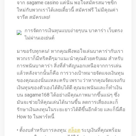
จาก sagame casino แค่นั้น พอใจสมัครสมาชขิก
ใหม่กับพวกเราได้เลยเดี๋ยวนี้ สมัครฟรี ไม่มีคุณค่า
จารีต สมัครเลย!
การจัดการเงินทุนแบบง่ายๆบน บาคาร่า เว็บตรง
ไม่ผ่านเอเย่นต์
มาขอรับทุกคน! หากคุณพึงพอใจเล่นบาคาร่ากับเรา
พวกเราก็มีทริคดีๆมาแนะนำคุณด้วยครับผม สำหรับ
การพนันบาคาร่า สิ่งที่สำคัญนอกเหนือจากการเล่น
แล้วหลังจากนั้นก็คือ การวางเป้าหมายจัดแจงเงินทุน
ของคุณเองนั่นแหละครับ เพราะว่าหากคุณจัดแจงกับ
เงินทุนของตัวเองได้ดิบได้ดี คุณจะพนันและก็ทำเงิน
บน sagame168 ได้อย่างมีคุณภาพมากขึ้นแน่ๆ ซึ่ง
มันจะช่วยให้คุณเล่นได้นานขึ้น ลดการเสี่ยงและก็
รักษาเงินลงทุนในระยะยาวได้ดีขึ้นอีกด้วย และก็นี่คือ
How to ในพาร์ทนี้
• ตั้งงบสำหรับการลงทุน:
สล็อต
ระบุเงินที่คุณพร้อม