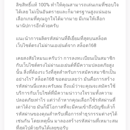
ลิขสิทธิ์แท้ 100% ทำให้คุณสามารถเล่นเกมที่ชอบใจ
ได้เลย ไม่เป็นอันตรายและก็มาตรฐานสูงแน่นอน
เลือกเกมที่คุณถูกใจได้มากมาย มีเกมให้เลือก
นานัปการอีกด้วยครับ
แนะนำการผลิตรหัสผ่านที่ดีเยี่ยมที่สุดบนสล็อต
เว็บไซต์ตรงไม่ผ่านเอเย่นต์จาก สล็อต168
เคยสงสัยไหมนะครับว่า การลงทะเบียนเป็นสมาชิก
กับเว็บไซต์ตรงไม่ผ่านเอเย่นต์ที่มีความปลอดภัยสูง
นั้น สิ่งที่ต้องระวังที่สุดสำหรับการสมัครสมาชิกเป็น
อย่างไร? สล็อต168 ขอตอบเลยว่า มันคือการสร้าง
รหัสผ่านนี่แหละครับผม ถึงแม้ว่าจะคุณจะสมัครใช้
บริการกับเว็บไซต์ที่มีความน่าวางใจรวมทั้งความ
ปลอดภัยเท่าไร แต่ว่าถ้าหากคุณเลือกใช้รหัสผ่านที่
เดาได้ง่าย มันก็มีโอกาสที่จะมีคนเข้าถึงบัญชีแล้วก็
รหัสผ่านของคุณสำหรับเพื่อการทำธุรกรรมต่างๆได้
เช่นกัน โดยเหตุนั้น มาลองสร้างรหัสผ่านที่เหมาะสม
ที่สุดไปด้วยกันได้เลยขอรับ