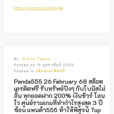
https://shorturl.asia/hXmNn
…
By -
Dylan Taylor
Posted on
19 กุมภาพันธ์ 2025
Posted in
สล็อตเครดิตฟรี
Panda555 26 February 68 สล็อต
เครดิตฟรี รับทรัพย์ปังๆ กับโบนัสไม่
อั้น ทุกยอดฝาก 200% เงินชัวร์ โอน
ไว ศูนย์รวมเกมที่ทำกำไรสูงสุด 3 ปี
ซ้อน แพนด้า555 ท้าให้พิสูจน์ Top