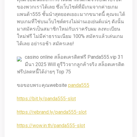
ของพวกเราได้เลย ซึ่งเว็บไซต์ที่มีเกมจากค่ายเกม
แพนด้า555 ชั้นนำสุดยอดเยอะมากขนาดนี้ คุณจะได้
พบเกมที่ใช่บนเว็บไซต์ตรงไม่ผ่านเอเย่นต์แน่ๆ ดังนั้น
มาสมัครเป็นสมาชิกใหม่กับเราครับผม ลงทะเบียน
ใหม่ฟรี ไม่มีค่าธรรมเนียม 100% สมัครแล้วเล่นเกม
ได้เลย อย่ารอช้า สมัครเลย!
casino online สล็อตเครดิตฟรี Panda555.vip 31
มีนา 2025 Will ดูรีวิวจากลูกค้าจริง สล็อตเครดิต
ฟรีปลดหนี้ได้ง่ายๆ Top 75
ขอขอบพระคุณwebsite
panda555
https://bit.ly/panda555-slot
https://rebrand.ly/panda555-slot
https://wow.in.th/panda555-slot