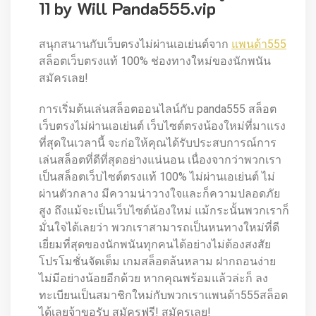
11 by Will Panda555.vip
สนุกสนานกับเว็บตรงไม่ผ่านเอเย่นต์จาก
แพนด้า555
สล็อตเว็บตรงแท้ 100% ช่องทางใหม่ของนักพนัน
สมัครเลย!
การเริ่มต้นเล่นสล็อตออนไลน์กับ panda555 สล็อต
เว็บตรงไม่ผ่านเอเย่นต์ เว็บไซต์ตรงน้องใหม่ที่มาแรง
ที่สุดในเวลานี้ จะก่อให้คุณได้รับประสบการณ์การ
เล่นสล็อตที่ดีที่สุดอย่างแน่นอน เนื่องจากว่าพวกเรา
เป็นสล็อตเว็บไซต์ตรงแท้ 100% ไม่ผ่านเอเย่นต์ ไม่
ผ่านตัวกลาง มีความน่าวางใจและก็ความปลอดภัย
สูง ถึงแม้จะเป็นเว็บไซต์น้องใหม่ แม้กระนั้นพวกเราก็
มั่นใจได้เลยว่า พวกเราสามารถเป็นหนทางใหม่ที่ดี
เยี่ยมที่สุดของนักพนันทุกคนได้อย่างไม่ต้องสงสัย
โปรโมชั่นจัดเต็ม เกมสล็อตล้นหลาม ฝากถอนง่าย
ไม่มีอย่างน้อยอีกด้วย หากคุณพร้อมแล้วล่ะก็ ลง
ทะเบียนเป็นสมาชิกใหม่กับพวกเราแพนด้า555สล็อต
ได้เลยจ้าขอรับ สมัครฟรี! สมัครเลย!