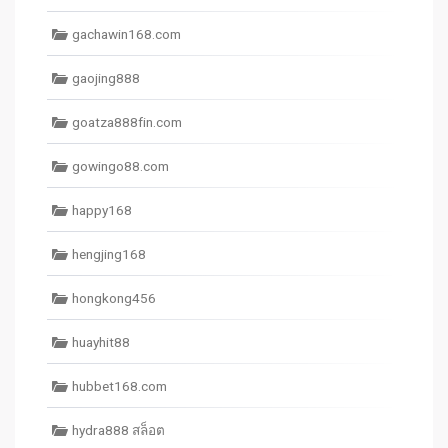
gachawin168.com
gaojing888
goatza888fin.com
gowingo88.com
happy168
hengjing168
hongkong456
huayhit88
hubbet168.com
hydra888 สล็อต