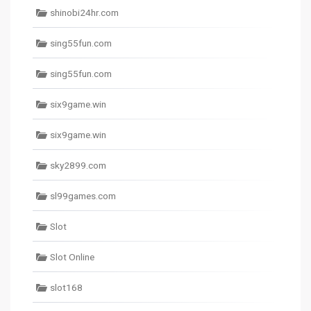
shinobi24hr.com
sing55fun.com
sing55fun.com
six9game.win
six9game.win
sky2899.com
sl99games.com
Slot
Slot Online
slot168