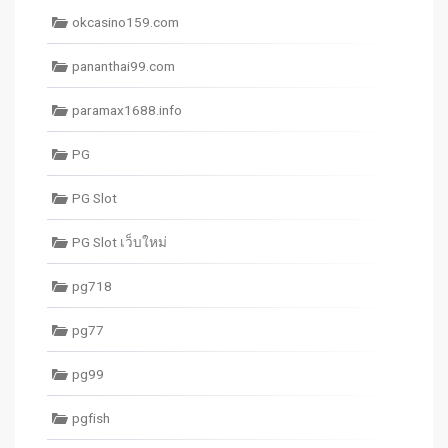
okcasino159.com
pananthai99.com
paramax1688.info
PG
PG Slot
PG Slot เว็บใหม่
pg718
pg77
pg99
pgfish