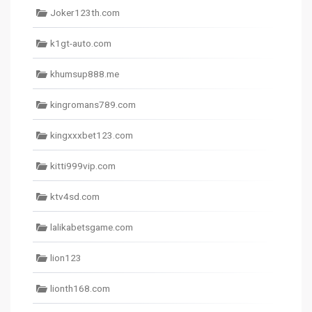
Joker123th.com
k1gt-auto.com
khumsup888.me
kingromans789.com
kingxxxbet123.com
kitti999vip.com
ktv4sd.com
lalikabetsgame.com
lion123
lionth168.com