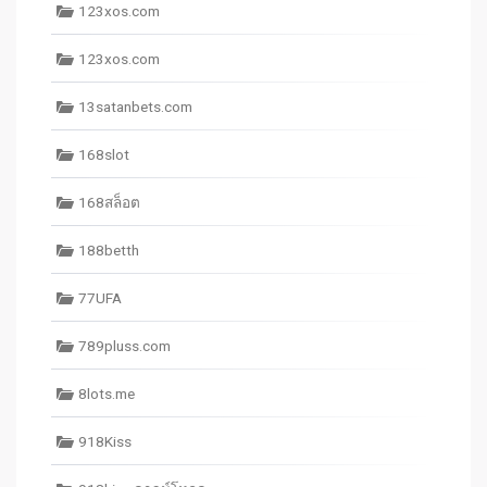
123xos.com
123xos.com
13satanbets.com
168slot
168สล็อต
188betth
77UFA
789pluss.com
8lots.me
918Kiss