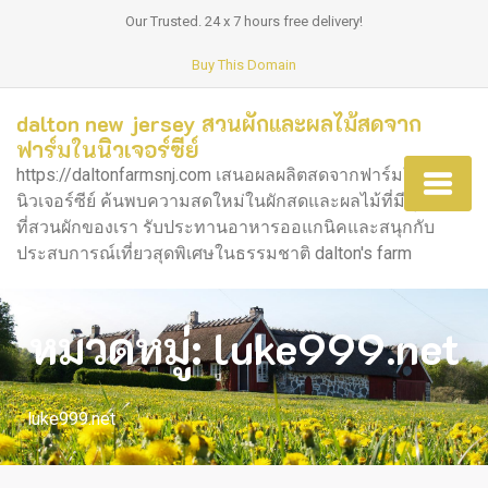
Our Trusted. 24 x 7 hours free delivery!
Buy This Domain
dalton new jersey สวนผักและผลไม้สดจาก
ฟาร์มในนิวเจอร์ซีย์
https://daltonfarmsnj.com เสนอผลผลิตสดจากฟาร์มใน
นิวเจอร์ซีย์ ค้นพบความสดใหม่ในผักสดและผลไม้ที่มีคุณภาพ
ที่สวนผักของเรา รับประทานอาหารออแกนิคและสนุกกับ
ประสบการณ์เที่ยวสุดพิเศษในธรรมชาติ dalton's farm
หมวดหมู่:
luke999.net
luke999.net