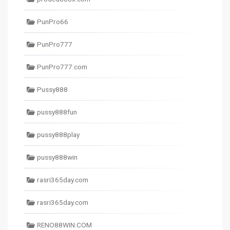
PunPro66
PunPro777
PunPro777.com
Pussy888
pussy888fun
pussy888play
pussy888win
rasri365day.com
rasri365day.com
RENO88WIN.COM