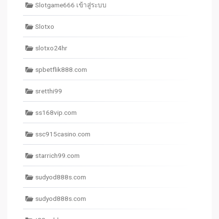
Slotgame666 เข้าสู่ระบบ
Slotxo
slotxo24hr
spbetflik888.com
sretthi99
ss168vip.com
ssc915casino.com
starrich99.com
sudyod888s.com
sudyod888s.com