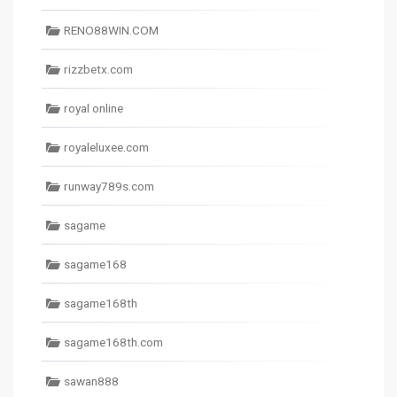
RENO88WIN.COM
rizzbetx.com
royal online
royaleluxee.com
runway789s.com
sagame
sagame168
sagame168th
sagame168th.com
sawan888