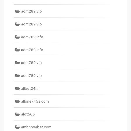
adm289.vip
adm289.vip
adm789.info
adm789.info
adm789.vip
adm789.vip
allbet24hr
allone745s.com
alot666
ambnovabet.com