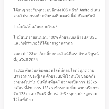
ได้แน่ๆ รองรับทุกระบบอีกทั้ง iOS แล้วก็ Android เล่น
ผ่านโปรแกรมสำหรับท่องอินเตอร์เน็ตได้โดยทันที
5. เว็บไม่เป็นอันตรายไหม?
ไม่มีอันตรายแน่นอน 100% ด้วยระบบเข้ารหัส SSL
และก็เซิร์ฟเวอร์ที่ได้มาตรฐานสากล
ผลสรุป: 123xo เว็บสล็อตออนไลน์ที่ครบถ้วนบริบูรณ์
ที่สุดในปี 2025
123xo คือเว็บสล็อตออนไลน์ที่ตอบโจทย์ทุกความ
ปรารถนาของผู้เล่น ด้วยระบบที่เร็วทันใจ ปลอดภัย
รวมทั้งโปรโมชั่นที่คุ้มที่สุด ไม่ว่าจะเป็นการ 123xo
สมัคร ที่ง่าย การ 123xo เข้าระบบ ที่สะดวก หรือการ
รับ 123xo เครดิตฟรี ที่ถอนได้จริง ทุกๆอย่างถูกรวม
ไว้ในที่เดียว