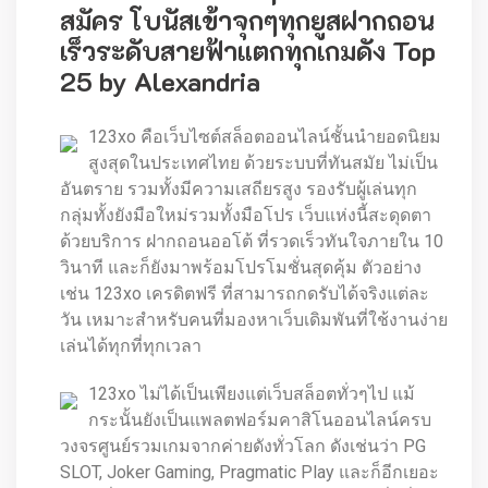
สมัคร โบนัสเข้าจุกๆทุกยูสฝากถอน
เร็วระดับสายฟ้าแตกทุกเกมดัง Top
25 by Alexandria
123xo คือเว็บไซต์สล็อตออนไลน์ชั้นนำยอดนิยม
สูงสุดในประเทศไทย ด้วยระบบที่ทันสมัย ไม่เป็น
อันตราย รวมทั้งมีความเสถียรสูง รองรับผู้เล่นทุก
กลุ่มทั้งยังมือใหม่รวมทั้งมือโปร เว็บแห่งนี้สะดุดตา
ด้วยบริการ ฝากถอนออโต้ ที่รวดเร็วทันใจภายใน 10
วินาที และก็ยังมาพร้อมโปรโมชั่นสุดคุ้ม ตัวอย่าง
เช่น 123xo เครดิตฟรี ที่สามารถกดรับได้จริงแต่ละ
วัน เหมาะสำหรับคนที่มองหาเว็บเดิมพันที่ใช้งานง่าย
เล่นได้ทุกที่ทุกเวลา
123xo ไม่ได้เป็นเพียงแต่เว็บสล็อตทั่วๆไป แม้
กระนั้นยังเป็นแพลตฟอร์มคาสิโนออนไลน์ครบ
วงจรศูนย์รวมเกมจากค่ายดังทั่วโลก ดังเช่นว่า PG
SLOT, Joker Gaming, Pragmatic Play และก็อีกเยอะ