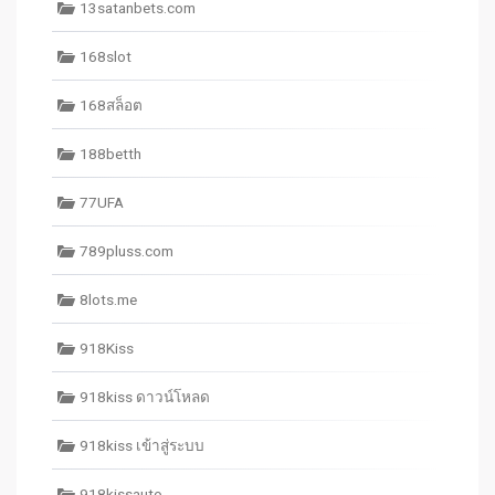
13satanbets.com
168slot
168สล็อต
188betth
77UFA
789pluss.com
8lots.me
918Kiss
918kiss ดาวน์โหลด
918kiss เข้าสู่ระบบ
918kissauto