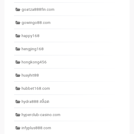
goatza888fin.com
gowingo88.com
happy168
hengjing168
hongkong456
huayhit88
hubbet168.com
hydra888 สล็อต
hyperclub-casino.com
infyplus888.com