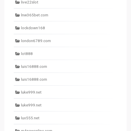
live22slot
lnw365bet.com
lockdown168
london6789.com
lot888
luis16888.com
luis16888.com
luke999.net
luke999.net
lux555.net
m4newonline.com