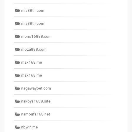
mia88th.com
mia88th.com
mono16888.com
moza888.com
msx168.me
msx168.me
nagawaybet.com
nakoya1688.site
namoufa168.net
nbwin.me