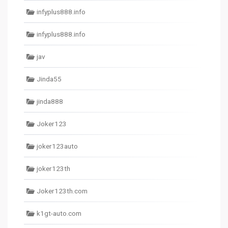
infyplus888.info
infyplus888.info
jav
Jinda55
jinda888
Joker123
joker123auto
joker123th
Joker123th.com
k1gt-auto.com