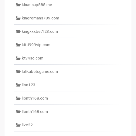
khumsup888.me
kingromans789.com
kingxxxbet123.com
kitti999vip.com
ktv4sd.com
lalikabetsgame.com
lion123
lionth168.com
lionth168.com
live22