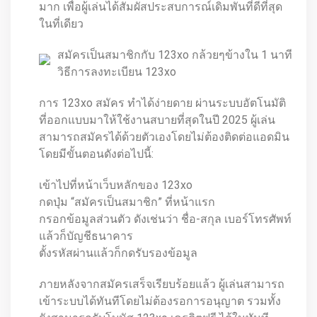
มาก เพื่อผู้เล่นได้สัมผัสประสบการณ์เดิมพันที่ดีที่สุด
ในที่เดียว
สมัครเป็นสมาชิกกับ 123xo กล้วยๆข้างใน 1 นาที
วิธีการลงทะเบียน 123xo
การ 123xo สมัคร ทำได้ง่ายดาย ผ่านระบบอัตโนมัติ
ที่ออกแบบมาให้ใช้งานสบายที่สุดในปี 2025 ผู้เล่น
สามารถสมัครได้ด้วยตัวเองโดยไม่ต้องติดต่อแอดมิน
โดยมีขั้นตอนดังต่อไปนี้:
เข้าไปที่หน้าเว็บหลักของ 123xo
กดปุ่ม “สมัครเป็นสมาชิก” ที่หน้าแรก
กรอกข้อมูลส่วนตัว ดังเช่นว่า ชื่อ-สกุล เบอร์โทรศัพท์
แล้วก็บัญชีธนาคาร
ตั้งรหัสผ่านแล้วก็กดรับรองข้อมูล
ภายหลังจากสมัครเสร็จเรียบร้อยแล้ว ผู้เล่นสามารถ
เข้าระบบได้ทันทีโดยไม่ต้องรอการอนุญาต รวมทั้ง