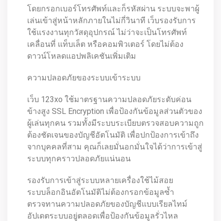
โดยกรอกเบอร์โทรศัพท์และก็รหัสผ่าน ระบบจะพาผู้
เล่นเข้าสู่หน้าหลักภายในไม่กี่วินาที เว็บรองรับการ
ใช้แรงงานทุกวัสดุอุปกรณ์ ไม่ว่าจะเป็นโทรศัพท์
เคลื่อนที่ แท็บเล็ต หรือคอมพิวเตอร์ โดยไม่ต้อง
ดาวน์โหลดแอปพลิเคชันเพิ่มเติม
ความปลอดภัยของระบบเข้าระบบ
เว็บ 123xo ใช้มาตรฐานความปลอดภัยระดับค่อน
ข้างสูง SSL Encryption เพื่อป้องกันข้อมูลส่วนตัวของ
ผู้เล่นทุกคน รวมทั้งมีระบบระเบียบตรวจสอบความถูก
ต้องชัดเจนของบัญชีอัตโนมัติ เพื่อปกป้องการเข้าถึง
จากบุคคลที่สาม คุณก็เลยมั่นอกมั่นใจได้ว่าการเข้าสู่
ระบบทุกคราวปลอดภัยแน่นอน
รองรับการเข้าสู่ระบบหลายเครื่องใช้ไม้สอย
ระบบล็อกอินอัตโนมัติไม่ต้องกรอกข้อมูลซ้ำ
ตรวจทานความปลอดภัยของบัญชีแบบเรียลไทม์
อัปเดตระบบอยู่ตลอดเพื่อป้องกันข้อมูลรั่วไหล