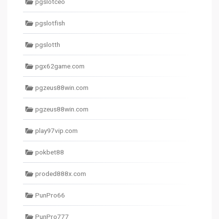
pgslotceo
pgslotfish
pgslotth
pgx62game.com
pgzeus88win.com
pgzeus88win.com
play97vip.com
pokbet88
proded888x.com
PunPro66
PunPro777