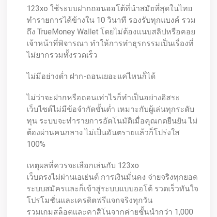
123xo ใช้ระบบฝากถอนออโต้ที่นำสมัยที่สุดในไทย
ทำรายการได้ข้างใน 10 วินาที รองรับทุกแบงค์ รวม
ถึง TrueMoney Wallet โดยไม่ต้องแนบสลิปหรือคอย
เจ้าหน้าที่พิจารณา ทำให้การทำธุรกรรมเป็นเรื่องที่
ไม่ยากรวมทั้งรวดเร็ว
ไม่มีอย่างต่ำ ฝาก-ถอนเยอะแค่ไหนก็ได้
ไม่ว่าจะฝากหรือถอนเท่าไรก็ทำเป็นอย่างอิสระ
เว็บไซต์ไม่มีข้อจำกัดขั้นต่ำ เหมาะกับผู้เล่นทุกระดับ
ทุน ระบบจะทำรายการอัตโนมัติเมื่อคุณกดยืนยัน ไม่
ต้องผ่านคนกลาง ไม่เป็นอันตรายแล้วก็โปร่งใส
100%
เหตุผลที่ควรจะเลือกเล่นกับ 123xo
เว็บตรงไม่ผ่านเอเย่นต์ การเงินมั่นคง จ่ายจริงทุกยอด
ระบบสมัครและก็เข้าสู่ระบบแบบออโต้ รวดเร็วทันใจ
โปรโมชั่นและเครดิตฟรีแจกจริงทุกวัน
รวมเกมสล็อตและคาสิโนจากค่ายชั้นนำกว่า 1,000