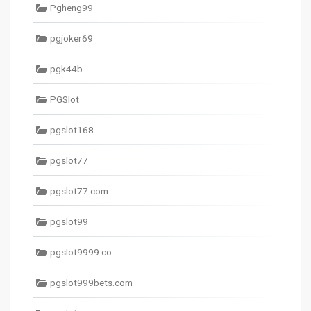
Pgheng99
pgjoker69
pgk44b
PGSlot
pgslot168
pgslot77
pgslot77.com
pgslot99
pgslot9999.co
pgslot999bets.com