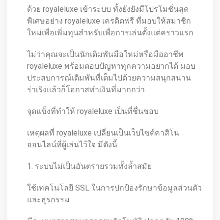
ด้วย royaleluxe เข้าระบบ ทั้งยังยังมีโปรโมชั่นสุด
พิเศษอย่าง royaleluxe เครดิตฟรี ที่มอบให้สมาชิก
ใหม่เพื่อเพิ่มทุนสำหรับเพื่อการเล่นตั้งแต่คราวแรก
ไม่ว่าคุณจะเป็นนักเดิมพันมือใหม่หรือมืออาชีพ
royaleluxe พร้อมตอบปัญหาทุกความอยากได้ มอบ
ประสบการณ์เดิมพันที่เต็มไปด้วยความสนุกสนาน
ร่าเริงแล้วก็โอกาสทำเงินที่มากกว่า
จุดแข็งที่ทำให้ royaleluxe เป็นที่ชื่นชอบ
เหตุผลที่ royaleluxe เปลี่ยนเป็นเว็บไซต์คาสิโน
ออนไลน์ที่ผู้เล่นไว้ใจ มีดังนี้:
1. ระบบไม่เป็นอันตรายรวมทั้งล้ำสมัย
ใช้เทคโนโลยี SSL ในการปกป้องรักษาข้อมูลส่วนตัว
และธุรกรรม