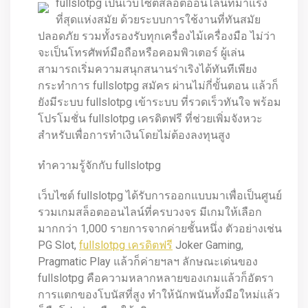
fullslotpg เป็นเว็บไซต์สล็อตออนไลน์ที่มาแรง
ที่สุดแห่งสมัย ด้วยระบบการใช้งานที่ทันสมัย
ปลอดภัย รวมทั้งรองรับทุกเครื่องไม้เครื่องมือ ไม่ว่า
จะเป็นโทรศัพท์มือถือหรือคอมพิวเตอร์ ผู้เล่น
สามารถเริ่มความสนุกสนานร่าเริงได้ทันทีเพียง
กระทำการ fullslotpg สมัคร ผ่านไม่กี่ขั้นตอน แล้วก็
ยังมีระบบ fullslotpg เข้าระบบ ที่รวดเร็วทันใจ พร้อม
โปรโมชั่น fullslotpg เครดิตฟรี ที่ช่วยเพิ่มจังหวะ
สำหรับเพื่อการทำเงินโดยไม่ต้องลงทุนสูง
ทำความรู้จักกับ fullslotpg
เว็บไซต์ fullslotpg ได้รับการออกแบบมาเพื่อเป็นศูนย์
รวมเกมสล็อตออนไลน์ที่ครบวงจร มีเกมให้เลือก
มากกว่า 1,000 รายการจากค่ายชั้นหนึ่ง ตัวอย่างเช่น
PG Slot,
fullslotpg เครดิตฟรี
Joker Gaming,
Pragmatic Play แล้วก็ค่ายฯลฯ ลักษณะเด่นของ
fullslotpg คือความหลากหลายของเกมแล้วก็อัตรา
การแตกของโบนัสที่สูง ทำให้นักพนันทั้งมือใหม่แล้ว