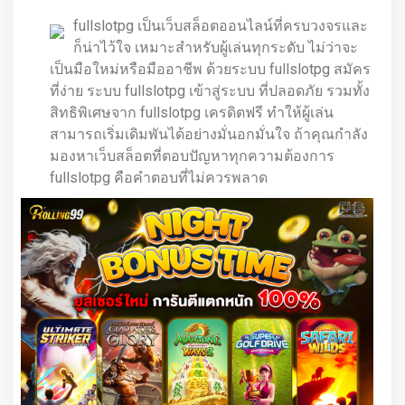
fullslotpg เป็นเว็บสล็อตออนไลน์ที่ครบวงจรและ
ก็น่าไว้ใจ เหมาะสำหรับผู้เล่นทุกระดับ ไม่ว่าจะ
เป็นมือใหม่หรือมืออาชีพ ด้วยระบบ fullslotpg สมัคร
ที่ง่าย ระบบ fullslotpg เข้าสู่ระบบ ที่ปลอดภัย รวมทั้ง
สิทธิพิเศษจาก fullslotpg เครดิตฟรี ทำให้ผู้เล่น
สามารถเริ่มเดิมพันได้อย่างมั่นอกมั่นใจ ถ้าคุณกำลัง
มองหาเว็บสล็อตที่ตอบปัญหาทุกความต้องการ
fullslotpg คือคำตอบที่ไม่ควรพลาด