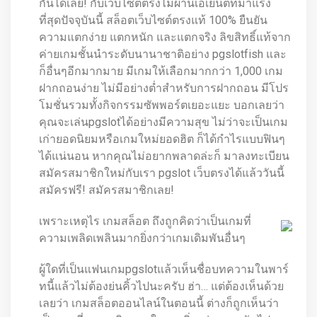
กันได้เลย! กับเว็บไซต์ตรงไม่ผ่านเอเย่นต์ที่มาแรง
ที่สุดปัจจุบันนี้ สล็อตเว็บไซต์ตรงแท้ 100% ยืนยัน
ความแตกง่าย แตกหนัก และแตกจริง ลิขสิทธิ์แท้จาก
ค่ายเกมชั้นนำระดับนานาชาติอย่าง pgslotfish และ
ก็อื่นๆอีกมากมาย มีเกมให้เลือกมากกว่า 1,000 เกม
ฝากถอนง่าย ไม่มีอย่างต่ำสำหรับการฝากถอน มีโปร
โมชั่นรวมทั้งกิจกรรมซัพพอร์ตเยอะแยะ บอกเลยว่า
คุณจะเล่นpgslotได้อย่างมีความสุข ไม่ว่าจะเป็นเกม
เก่ายอดนิยมหรือเกมใหม่ยอดฮิต ก็ได้กำไรแบบฟินๆ
ได้แน่นอน หากคุณไม่อยากพลาดล่ะก็ มาลงทะเบียน
สมัครสมาชิกใหม่กับเรา pgslot เว็บตรงได้แล้ววันนี้
สมัครฟรี! สมัครสมาชิกเลย!
เพราะเหตุไร เกมสล็อต ถึงถูกคิดว่าเป็นเกมที่
ความเพลิดเพลินมากยิ่งกว่าเกมเดิมพันอื่นๆ
ผู้ใดที่เป็นแฟนเกมpgslotแล้วเห็นชื่อบทความในพาร์
ทนี้แล้วไม่ต้องย่นคิ้วไปนะครับ ฮ่า… แต่ต้องเห็นด้วย
เลยว่า เกมสล็อตออนไลน์ในตอนนี้ ต่างก็ถูกเห็นว่า