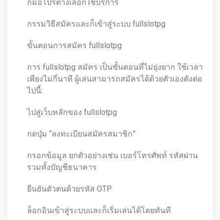
ก็มือโปรต่างเลือกใช้บริการ
กรรมวิธีสมัครและก็เข้าสู่ระบบ fullslotpg
ขั้นตอนการสมัคร fullslotpg
การ fullslotpg สมัคร เป็นขั้นตอนที่ไม่ยุ่งยาก ใช้เวลา
เพียงไม่กี่นาที ผู้เล่นสามารถสมัครได้ด้วยตัวเองดังต่อ
ไปนี้:
ไปสู่เว็บหลักของ fullslotpg
กดปุ่ม “ลงทะเบียนสมัครสมาชิก”
กรอกข้อมูล ยกตัวอย่างเช่น เบอร์โทรศัพท์ รหัสผ่าน
รวมทั้งบัญชีธนาคาร
ยืนยันตัวตนด้วยรหัส OTP
ล็อกอินเข้าสู่ระบบและก็เริ่มเล่นได้โดยทันที