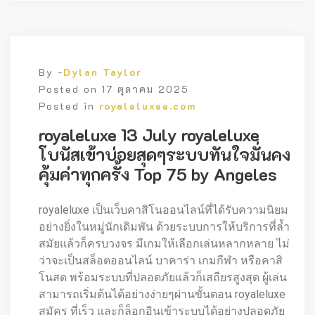
By -
Dylan Taylor
Posted on
17 ตุลาคม 2025
Posted in
royaleluxee.com
royaleluxe 13 July royaleluxe
โบนัสเข้าบ่อยสุดๆระบบทันใจมั่นคง
คุ้มค่าทุกครั้ง Top 75 by Angeles
royaleluxe เป็นเว็บคาสิโนออนไลน์ที่ได้รับความนิยม
อย่างยิ่งในหมู่นักเดิมพัน ด้วยระบบการให้บริการที่ล้ำ
สมัยแล้วก็ครบวงจร มีเกมให้เลือกเล่นหลากหลาย ไม่
ว่าจะเป็นสล็อตออนไลน์ บาคาร่า เกมกีฬา หรือคาสิ
โนสด พร้อมระบบที่ปลอดภัยแล้วก็เสถียรสูงสุด ผู้เล่น
สามารถเริ่มต้นได้อย่างง่ายๆผ่านขั้นตอน royaleluxe
สมัคร ที่เร็ว และก็ล็อกอินเข้าระบบได้อย่างปลอดภัย