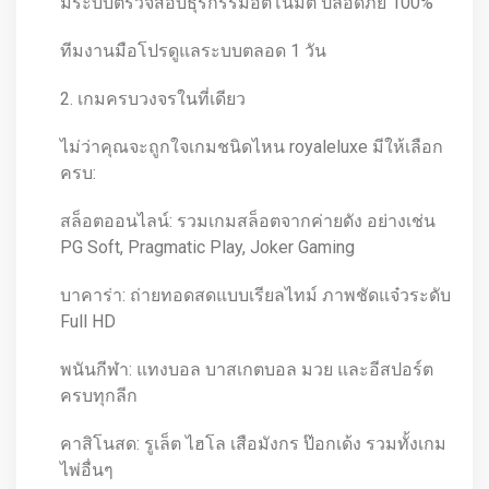
มีระบบตรวจสอบธุรกรรมอัตโนมัติ ปลอดภัย 100%
ทีมงานมือโปรดูแลระบบตลอด 1 วัน
2. เกมครบวงจรในที่เดียว
ไม่ว่าคุณจะถูกใจเกมชนิดไหน royaleluxe มีให้เลือก
ครบ:
สล็อตออนไลน์: รวมเกมสล็อตจากค่ายดัง อย่างเช่น
PG Soft, Pragmatic Play, Joker Gaming
บาคาร่า: ถ่ายทอดสดแบบเรียลไทม์ ภาพชัดแจ๋วระดับ
Full HD
พนันกีฬา: แทงบอล บาสเกตบอล มวย และอีสปอร์ต
ครบทุกลีก
คาสิโนสด: รูเล็ต ไฮโล เสือมังกร ป๊อกเด้ง รวมทั้งเกม
ไพ่อื่นๆ