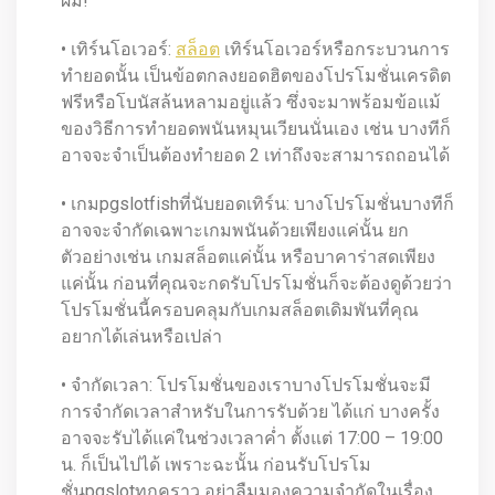
ผม!
• เทิร์นโอเวอร์:
สล็อต
เทิร์นโอเวอร์หรือกระบวนการ
ทำยอดนั้น เป็นข้อตกลงยอดฮิตของโปรโมชั่นเครดิต
ฟรีหรือโบนัสล้นหลามอยู่แล้ว ซึ่งจะมาพร้อมข้อแม้
ของวิธีการทำยอดพนันหมุนเวียนนั่นเอง เช่น บางทีก็
อาจจะจำเป็นต้องทำยอด 2 เท่าถึงจะสามารถถอนได้
• เกมpgslotfishที่นับยอดเทิร์น: บางโปรโมชั่นบางทีก็
อาจจะจำกัดเฉพาะเกมพนันด้วยเพียงแค่นั้น ยก
ตัวอย่างเช่น เกมสล็อตแค่นั้น หรือบาคาร่าสดเพียง
แค่นั้น ก่อนที่คุณจะกดรับโปรโมชั่นก็จะต้องดูด้วยว่า
โปรโมชั่นนี้ครอบคลุมกับเกมสล็อตเดิมพันที่คุณ
อยากได้เล่นหรือเปล่า
• จำกัดเวลา: โปรโมชั่นของเราบางโปรโมชั่นจะมี
การจำกัดเวลาสำหรับในการรับด้วย ได้แก่ บางครั้ง
อาจจะรับได้แค่ในช่วงเวลาค่ำ ตั้งแต่ 17:00 – 19:00
น. ก็เป็นไปได้ เพราะฉะนั้น ก่อนรับโปรโม
ชั่นpgslotทุกคราว อย่าลืมมองความจำกัดในเรื่อง