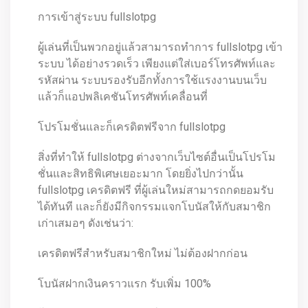
การเข้าสู่ระบบ fullslotpg
ผู้เล่นที่เป็นพวกอยู่แล้วสามารถทำการ fullslotpg เข้า
ระบบ ได้อย่างรวดเร็ว เพียงแต่ใส่เบอร์โทรศัพท์และ
รหัสผ่าน ระบบรองรับอีกทั้งการใช้แรงงานบนเว็บ
แล้วก็แอปพลิเคชันโทรศัพท์เคลื่อนที่
โปรโมชั่นและก็เครดิตฟรีจาก fullslotpg
สิ่งที่ทำให้ fullslotpg ต่างจากเว็บไซต์อื่นเป็นโปรโม
ชั่นและสิทธิพิเศษเยอะมาก โดยยิ่งไปกว่านั้น
fullslotpg เครดิตฟรี ที่ผู้เล่นใหม่สามารถกดยอมรับ
ได้ทันที และก็ยังมีกิจกรรมแจกโบนัสให้กับสมาชิก
เก่าเสมอๆ ดังเช่นว่า:
เครดิตฟรีสำหรับสมาชิกใหม่ ไม่ต้องฝากก่อน
โบนัสฝากเงินคราวแรก รับเพิ่ม 100%