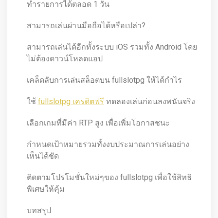
ทำรายการได้ตลอด 1 วัน
สามารถเล่นผ่านมือถือได้หรือเปล่า?
สามารถเล่นได้อีกทั้งระบบ iOS รวมทั้ง Android โดย
ไม่ต้องดาวน์โหลดแอป
เคล็ดลับการเล่นสล็อตบน fullslotpg ให้ได้กำไร
ใช้
fullslotpg เครดิตฟรี
ทดลองเล่นก่อนลงพนันจริง
เลือกเกมที่มีค่า RTP สูง เพื่อเพิ่มโอกาสชนะ
กำหนดเป้าหมายรวมทั้งงบประมาณการเล่นอย่าง
เห็นได้ชัด
ติดตามโปรโมชั่นใหม่ๆของ fullslotpg เพื่อใช้สิทธิ
พิเศษให้คุ้ม
บทสรุป