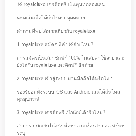
ใช้ royaleluxe เครดิตฟรี เป็นทุนทดลองเล่น
หยุดเล่นเมื่อได้กำไรตามจุดหมาย
คำถามที่พบได้มากเกี่ยวกับ royaleluxe
1. royaleluxe สมัคร มีค่าใช้จ่ายไหม?
การสมัครเป็นสมาชิกฟรี 100% ไม่เสียค่าใช้จ่าย และ
ยังได้รับ royaleluxe เครดิตฟรี อีกด้วย
2. royaleluxe เข้าสู่ระบบ ผ่านมือถือได้หรือไม่?
รองรับอีกทั้งระบบ iOS และ Android เล่นได้ลื่นไหล
ทุกอุปกรณ์
3. royaleluxe เครดิตฟรี เบิกเงินได้จริงไหม?
สามารถเบิกเงินได้จริงเมื่อทำตามเงื่อนไขยอดเทิร์นที่
ระบุ