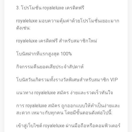
3. โปรโมชั่น royaleluxe เครดิตฟรี
royaleluxe มอบความคุ้มค่าด้วยโปรโมชั่นเยอะมาก
ดังเช่น:
royaleluxe เครดิตฟรี สำหรับสมาชิกใหม่
โบนัสฝากทีแรกสูงสุด 100%
กิจกรรมคืนยอดเสียประจำสัปดาห์
โบนัสวันเกิดรวมทั้งรางวัลพิเศษสำหรับสมาชิก VIP
แนวทาง royaleluxe สมัคร ง่ายและรวดเร็วทันใจ
การ royaleluxe สมัคร ถูกออกแบบให้ทำเป็นง่ายและ
สะดวก เหมาะกับทุกคน โดยมีขั้นตอนดังต่อไปนี้:
เข้าสู่เว็บไซต์ royaleluxe ผ่านมือถือหรือคอมพิวเตอร์