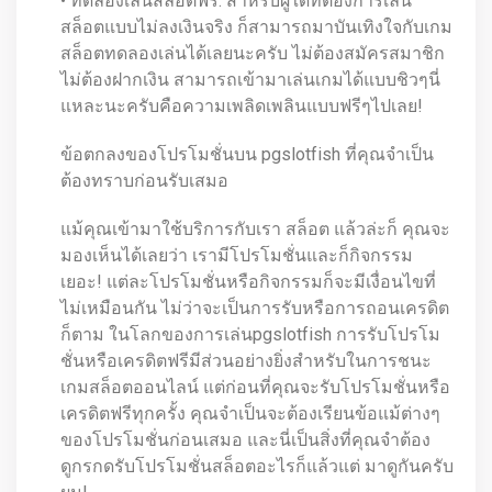
• ทดลองเล่นสล็อตฟรี: สำหรับผู้ใดที่ต้องการเล่น
สล็อตแบบไม่ลงเงินจริง ก็สามารถมาบันเทิงใจกับเกม
สล็อตทดลองเล่นได้เลยนะครับ ไม่ต้องสมัครสมาชิก
ไม่ต้องฝากเงิน สามารถเข้ามาเล่นเกมได้แบบชิวๆนี่
แหละนะครับคือความเพลิดเพลินแบบฟรีๆไปเลย!
ข้อตกลงของโปรโมชั่นบน pgslotfish ที่คุณจำเป็น
ต้องทราบก่อนรับเสมอ
แม้คุณเข้ามาใช้บริการกับเรา สล็อต แล้วล่ะก็ คุณจะ
มองเห็นได้เลยว่า เรามีโปรโมชั่นและก็กิจกรรม
เยอะ! แต่ละโปรโมชั่นหรือกิจกรรมก็จะมีเงื่อนไขที่
ไม่เหมือนกัน ไม่ว่าจะเป็นการรับหรือการถอนเครดิต
ก็ตาม ในโลกของการเล่นpgslotfish การรับโปรโม
ชั่นหรือเครดิตฟรีมีส่วนอย่างยิ่งสำหรับในการชนะ
เกมสล็อตออนไลน์ แต่ก่อนที่คุณจะรับโปรโมชั่นหรือ
เครดิตฟรีทุกครั้ง คุณจำเป็นจะต้องเรียนข้อแม้ต่างๆ
ของโปรโมชั่นก่อนเสมอ และนี่เป็นสิ่งที่คุณจำต้อง
ดูกรกดรับโปรโมชั่นสล็อตอะไรก็แล้วแต่ มาดูกันครับ