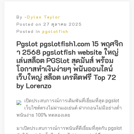
By -
Dylan Taylor
Posted on
27 ตุลาคม 2025
Posted in
pgslotfish
Pgslot pgslotfish1.com 15 พฤศจิก
า 2568 pgslotfish website ใหญ่
เล่นสล็อต PGSlot สุดมันส์ พร้อม
โอกาสทำเงินง่ายๆ พนันออนไลน์
เว็บใหญ่ สล็อต เครดิตฟรี Top 72
by Lorenzo
เปิดประสบการณ์การเดิมพันที่เยี่ยมที่สุด pgslot
เว็บไซต์ตรงไม่ผ่านเอเย่นต์ ฝากถอนไม่มีอย่างต่ำ
พนันง่าย 100% ทดลองเลย
มาเปิดประสบการณ์การพนันที่ดีเยี่ยมที่สุดกับ pgslot