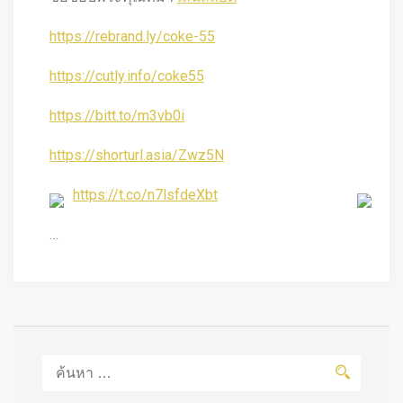
https://rebrand.ly/coke-55
https://cutly.info/coke55
https://bitt.to/m3vb0i
https://shorturl.asia/Zwz5N
https://t.co/n7lsfdeXbt
…
ค้นหา
สำหรับ: