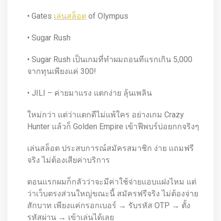
• Gates
เล่นสล็อต
of Olympus
• Sugar Rush
• Sugar Rush เป็นเกมที่ทำผมถอนทีแรกเกิน 5,000
จากทุนเพียงแค่ 300!
• JILI – ค่ายมาแรง แตกง่าย ลุ้นเพลิน
ใหม่กว่า แต่ว่าแตกดีไม่แพ้ใคร อย่างเกม Crazy
Hunter แล้วก็ Golden Empire เข้าฟีพบร์บ่อยกกจริงๆ
เล่นสล็อต ประสบการณ์สมัครสมาชิก ง่าย แถมฟรี
จริง ไม่ต้องเสียค่าบริการ
ตอนแรกผมก็กลัวว่าจะมีค่าใช้จ่ายแอบแฝงไหม แต่
ว่าเว็บตรงส่วนใหญ่ขณะนี้ สมัครฟรีจริง ไม่ต้องจ่าย
สักบาท เพียงแค่กรอกเบอร์ → รับรหัส OTP → ตั้ง
รหัสผ่าน → เข้าเล่นได้เลย