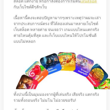
สล็อต แตกง่าย หรือกำลังต้องการเริ่มต้น
เล่นสล็อต
กับเว็บไซต์ดีๆสักเว็บ
เนื้อหานี้คงจะตอบปัญหามากๆเพราะเหตุว่าผมจะเล่า
จากประสบการณ์ตรง ที่ได้ลองเล่นมาหลายเว็บไซต์
เว็บสล็อต หลายค่าย จนเจอว่า เกมแบบไหนแตกจริง
ค่ายไหนคุ้มที่สุด และก็เว็บแบบไหนให้โปรโมชั่นดี
แบบไม่หลอก
ทั้งปวงนี้เป็นมุมมองจากผู้ที่เล่นจริง เสียจริง แตกจริง
รวมทั้งถอนจริง ไม่มโน ไม่อวยขอรับ!