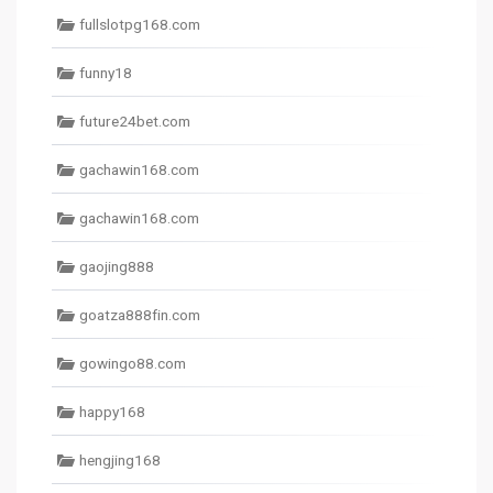
fullslotpg168.com
funny18
future24bet.com
gachawin168.com
gachawin168.com
gaojing888
goatza888fin.com
gowingo88.com
happy168
hengjing168