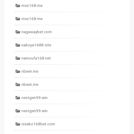
msx168.me
msx168.me
nagawaybet.com
nakoya1688.site
namoufa168.net
nbwin.me
nbwin.me
nextgen99.win
nextgen99.win
niseko168bet.com