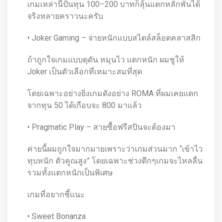
เกมเหล่านี้ปั้นทุน 100–200 บาทก็ลุ้นแตกหลักพันได้
จริงหลายคราวนะครับ
• Joker Gaming – จ่ายหนักแบบสไตล์สล็อตคลาสสิก
ถ้าถูกใจเกมแบบดุดัน หมุนไว แตกหนัก ผมชูให้
Joker เป็นตัวเลือกที่เหมาะสมที่สุด
โดยเฉพาะอย่างยิ่งเกมดังอย่าง ROMA ที่ผมเคยแตก
จากทุน 50 ได้เกือบจะ 800 มาแล้ว
• Pragmatic Play – สายซื้อฟรีสปินจะต้องมา
ค่ายนี้ผมถูกใจมากมายเพราะว่าเกมส่วนมาก “เข้าไว
ทุบหนัก ตัวคูณสูง” โดยเฉพาะช่วงดึกๆเกมจะไหลลื่น
รวมทั้งแตกหนักเป็นพิเศษ
เกมที่อยากชี้แนะ
• Sweet Bonanza