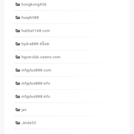
hongkong456
huayhit88
hubbet168.com
hydra888 สล็อต
hyperclub-casino.com
infyplus888.com
infyplus888.info
infyplus888.info
jav
Jinda55