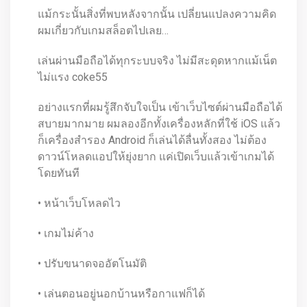
แม้กระนั้นสิ่งที่พบหลังจากนั้น เปลี่ยนแปลงความคิด
ผมเกี่ยวกับเกมสล็อตไปเลย…
เล่นผ่านมือถือได้ทุกระบบจริง ไม่มีสะดุดหากแม้เน็ต
ไม่แรง coke55
อย่างแรกที่ผมรู้สึกจับใจเป็น เข้าเว็บไซต์ผ่านมือถือได้
สบายมากมาย ผมลองอีกทั้งเครื่องหลักที่ใช้ iOS แล้ว
ก็เครื่องสำรอง Android ก็เล่นได้ลื่นทั้งสอง ไม่ต้อง
ดาวน์โหลดแอปให้ยุ่งยาก แค่เปิดเว็บแล้วเข้าเกมได้
โดยทันที
• หน้าเว็บโหลดไว
• เกมไม่ค้าง
• ปรับขนาดจออัตโนมัติ
• เล่นตอนอยู่นอกบ้านหรือกาแฟก็ได้