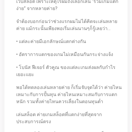
เว็บสล็อต เพราะเหตุไรผมถึงเลือกเล่น “รวมเกมแตก
ง่าย” จากหลายค่าย?
จำต้องบอกก่อนว่าช่วงแรกผมไม่ได้คิดจะเล่นหลาย
ค่าย แม้กระนั้นเพียงพอเริ่มเล่นนานๆก็รู้เลยว่า…
• แต่ละค่ายมีเอกลักษณ์แตกต่างกัน
• อัตราการแตกของเกมไม่เหมือนกันกระจ่างแจ้ง
• โบนัส ฟีเจอร์ ตัวคูณ ของแต่ละเกมส่งผลกับกำไร
เยอะแยะ
พอได้ทดลองเล่นหลายค่าย ก็เริ่มจับจุดได้ว่า ค่ายไหน
เหมาะกับการปั้นทุน ค่ายไหนเหมาะสมกับการแตก
หนัก รวมทั้งค่ายไหนควรเลี่ยงในตอนทุนต่ำ
เล่นสล็อต ค่ายเกมสล็อตที่แตกง่ายที่สุดจาก
ประสบการณ์ตรง