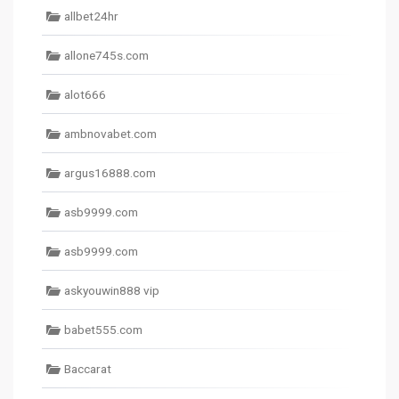
allbet24hr
allone745s.com
alot666
ambnovabet.com
argus16888.com
asb9999.com
asb9999.com
askyouwin888 vip
babet555.com
Baccarat