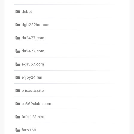
debet
dgb222hot.com
du2477.com
du2477.com
ek4567.com
enjoy24.fun
erisauto.site
eu369clubs.com
fafa 123 slot
faro168