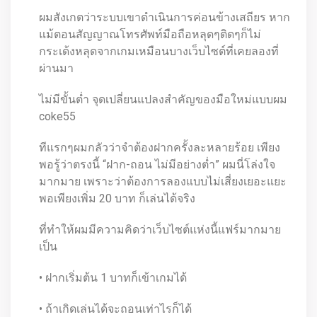
ผมสังเกตว่าระบบเขาดำเนินการค่อนข้างเสถียร หาก
แม้ตอนสัญญาณโทรศัพท์มือถือหลุดๆติดๆก็ไม่
กระเด้งหลุดจากเกมเหมือนบางเว็บไซต์ที่เคยลองที่
ผ่านมา
ไม่มีขั้นต่ำ จุดเปลี่ยนแปลงสำคัญของมือใหม่แบบผม
coke55
ทีแรกๆผมกลัวว่าจำต้องฝากครั้งละหลายร้อย เพียง
พอรู้ว่าตรงนี้ “ฝาก-ถอน ไม่มีอย่างต่ำ” ผมนี่โล่งใจ
มากมาย เพราะว่าต้องการลองแบบไม่เสี่ยงเยอะแยะ
พอเพียงเพิ่ม 20 บาท ก็เล่นได้จริง
ที่ทำให้ผมมีความคิดว่าเว็บไซต์แห่งนี้แฟร์มากมาย
เป็น
• ฝากเริ่มต้น 1 บาทก็เข้าเกมได้
• ถ้าเกิดเล่นได้จะถอนเท่าไรก็ได้