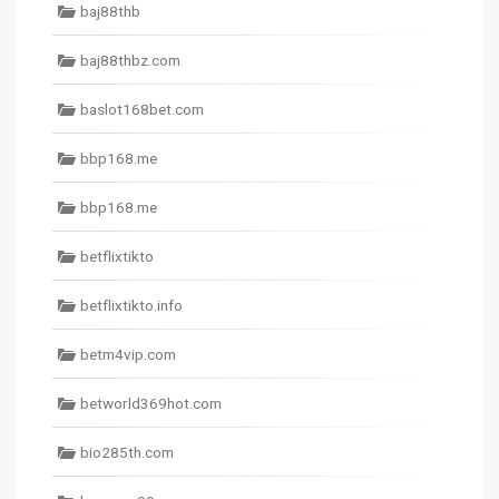
baj88thb
baj88thbz.com
baslot168bet.com
bbp168.me
bbp168.me
betflixtikto
betflixtikto.info
betm4vip.com
betworld369hot.com
bio285th.com