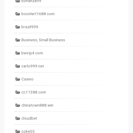
bonanza99
boonlert1688.com
brazil999
Business, Small Business
bwvip4.com
carlo999.net
Casino
cc11388.com
chinatown888.win
cloudbet
coke55