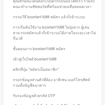
คุณลักษณะเด่นคือระบบฝากถอนออโต้ที่เร็ว รวมถึง
คณะทำงานซัพพอร์ตที่พร้อมช่วยเหลือตลอดเวลา
กรรมวิธี boonlert1688 สมัคร แล้วก็เข้าระบบ
การเริ่มต้นใช้งาน boonlert1688 ไม่ยุ่งยาก ผู้เล่น
สามารถสมัครแล้วก็เข้าระบบได้ภายในระยะเวลาไม่
กี่นาที
ขั้นตอนการ boonlert1688 สมัคร
เข้าสู่เว็บไซต์ boonlert1688
คลิกที่ปุ่ม “สมัครเป็นสมาชิก”
กรอกข้อมูลส่วนตัวที่ต้อง อาทิเช่น เบอร์โทรศัพท์
รวมทั้งบัญชีธนาคาร
รับรองข้อมูลด้วยรหัส OTP