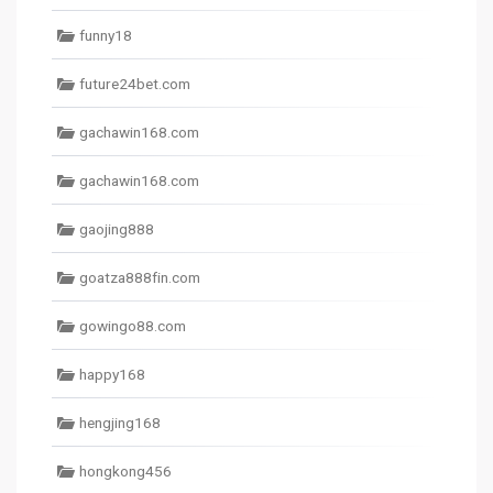
funny18
future24bet.com
gachawin168.com
gachawin168.com
gaojing888
goatza888fin.com
gowingo88.com
happy168
hengjing168
hongkong456