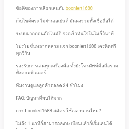
ข้อดีของการเลือกเล่นกับ
boonlert1688
เว็บไซต์ตรง ไม่ผ่านเอเย่นต์ มั่นคงรวมทั้งเชื่อถือได้
ระบบฝากถอนอัตโนมัติ รวดเร็วทันใจในไม่กี่วินาที
โปรโมชั่นหลากหลาย แจก boonlert1688 เครดิตฟรี
ทุกวี่วัน
รองรับการเล่นทุกเครื่องมือ ทั้งยังโทรศัพท์มือถือรวม
ทั้งคอมพิวเตอร์
ทีมงานดูแลลูกค้าตลอด 24 ชั่วโมง
FAQ: ปัญหาที่พบได้มาก
การ boonlert1688 สมัคร ใช้เวลานานไหม?
ไม่ถึง 1 นาทีก็สามารถลงทะเบียนแล้วก็เริ่มเล่นได้