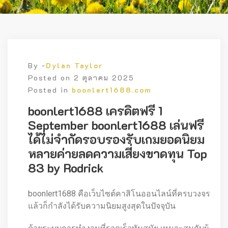
By -
Dylan Taylor
Posted on
2 ตุลาคม 2025
Posted in
boonlert1688.com
boonlert1688 เครดิตฟรี 1
September boonlert1688 เล่นฟรี
ได้ไม่จำกัดรอบรองรับเกมยอดนิยม
หลายค่ายลดความเสี่ยงขาดทุน Top
83 by Rodrick
boonlert1688 คือเว็บไซต์คาสิโนออนไลน์ที่ครบวงจร
แล้วก็กำลังได้รับความนิยมสูงสุดในปัจจุบัน