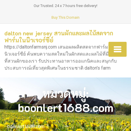
Our Trusted. 24 x 7 hours free delivery!
Buy This Domain
dalton new jersey สวนผักและผลไม้สดจาก
ฟาร์มในนิวเจอร์ซีย์
https://daltonfarmsnj.com เสนอผลผลิตสดจากฟาร์มใน
นิวเจอร์ซีย์ ค้นพบความสดใหม่ในผักสดและผลไม้ที่มีคุณภาพ
ที่สวนผักของเรา รับประทานอาหารออแกนิคและสนุกกับ
ประสบการณ์เที่ยวสุดพิเศษในธรรมชาติ dalton's farm
หมวดหมู่:
boonlert1688.com
boonlert1688.com