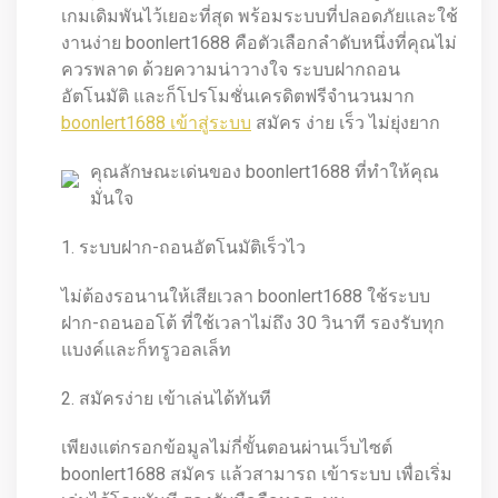
เกมเดิมพันไว้เยอะที่สุด พร้อมระบบที่ปลอดภัยและใช้
งานง่าย boonlert1688 คือตัวเลือกลำดับหนึ่งที่คุณไม่
ควรพลาด ด้วยความน่าวางใจ ระบบฝากถอน
อัตโนมัติ และก็โปรโมชั่นเครดิตฟรีจำนวนมาก
boonlert1688 เข้าสู่ระบบ
สมัคร ง่าย เร็ว ไม่ยุ่งยาก
คุณลักษณะเด่นของ boonlert1688 ที่ทำให้คุณ
มั่นใจ
1. ระบบฝาก-ถอนอัตโนมัติเร็วไว
ไม่ต้องรอนานให้เสียเวลา boonlert1688 ใช้ระบบ
ฝาก-ถอนออโต้ ที่ใช้เวลาไม่ถึง 30 วินาที รองรับทุก
แบงค์และก็ทรูวอลเล็ท
2. สมัครง่าย เข้าเล่นได้ทันที
เพียงแต่กรอกข้อมูลไม่กี่ขั้นตอนผ่านเว็บไซต์
boonlert1688 สมัคร แล้วสามารถ เข้าระบบ เพื่อเริ่ม