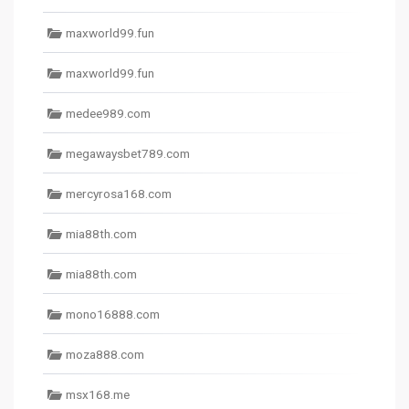
maxworld99.fun
maxworld99.fun
medee989.com
megawaysbet789.com
mercyrosa168.com
mia88th.com
mia88th.com
mono16888.com
moza888.com
msx168.me