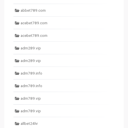
abbet789.com
acebet789.com
acebet789.com
adm289.vip
adm289.vip
adm789.info
adm789.info
adm789.vip
adm789.vip
allbet24hr