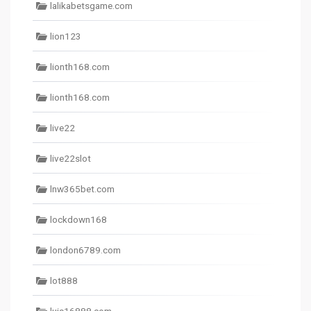
lalikabetsgame.com
lion123
lionth168.com
lionth168.com
live22
live22slot
lnw365bet.com
lockdown168
london6789.com
lot888