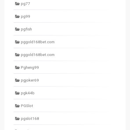
pg77
pg99
pgfish
pggold168bet.com
pggold168bet.com
Pgheng99
pgjoker69
pgk44b
PGSlot
pgslot168