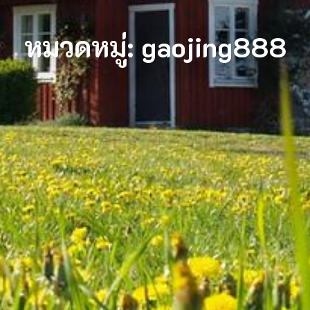
หมวดหมู่:
gaojing888