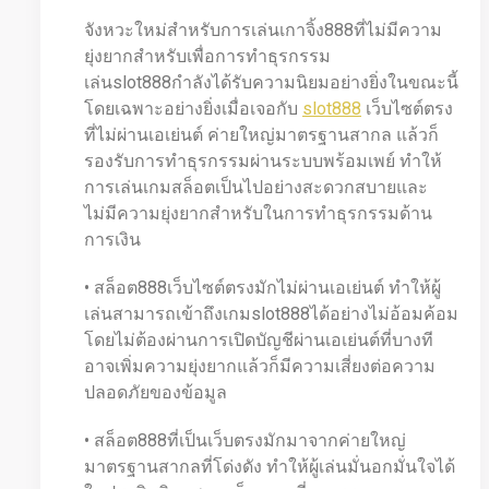
จังหวะใหม่สำหรับการเล่นเกาจิ้ง888ที่ไม่มีความ
ยุ่งยากสำหรับเพื่อการทำธุรกรรม
เล่นslot888กำลังได้รับความนิยมอย่างยิ่งในขณะนี้
โดยเฉพาะอย่างยิ่งเมื่อเจอกับ
slot888
เว็บไซต์ตรง
ที่ไม่ผ่านเอเย่นต์ ค่ายใหญ่มาตรฐานสากล แล้วก็
รองรับการทำธุรกรรมผ่านระบบพร้อมเพย์ ทำให้
การเล่นเกมสล็อตเป็นไปอย่างสะดวกสบายและ
ไม่มีความยุ่งยากสำหรับในการทำธุรกรรมด้าน
การเงิน
• สล็อต888เว็บไซต์ตรงมักไม่ผ่านเอเย่นต์ ทำให้ผู้
เล่นสามารถเข้าถึงเกมslot888ได้อย่างไม่อ้อมค้อม
โดยไม่ต้องผ่านการเปิดบัญชีผ่านเอเย่นต์ที่บางที
อาจเพิ่มความยุ่งยากแล้วก็มีความเสี่ยงต่อความ
ปลอดภัยของข้อมูล
• สล็อต888ที่เป็นเว็บตรงมักมาจากค่ายใหญ่
มาตรฐานสากลที่โด่งดัง ทำให้ผู้เล่นมั่นอกมั่นใจได้