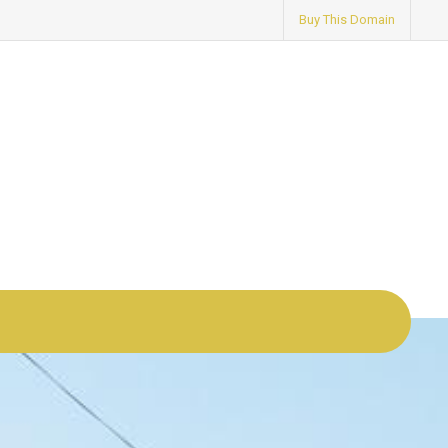
Buy This Domain