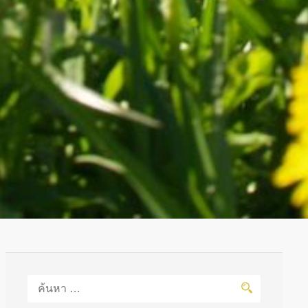
ค้นหา
สำหรับ: