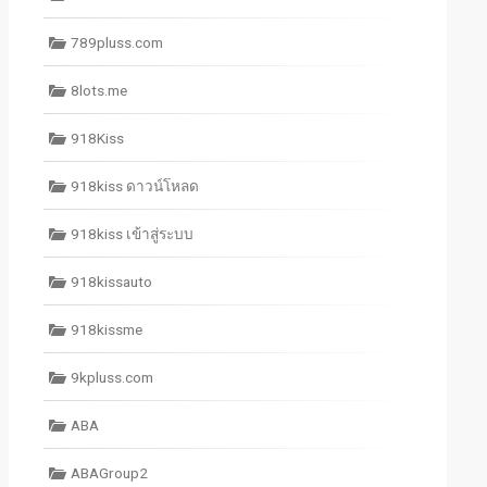
789pluss.com
8lots.me
918Kiss
918kiss ดาวน์โหลด
918kiss เข้าสู่ระบบ
918kissauto
918kissme
9kpluss.com
ABA
ABAGroup2