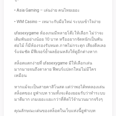
• Asia Gaming – เล่นง่าย คนไทยเยอะ
• WM Casino – เหมาะกับมือใหม่ ระบบเข้าใจง่าย
ufasexygame ห้องเกมมีหลายโต๊ะให้เลือก ไม่ว่าจะ
เดิมพันอย่างน้อย 10 บาท หรืออยากจัดหนักเป็นพัน
ต่อไม้ ก็มีห้องรองรับหมด ภาพไม่กระตุก เสียงดีลเลอ
ร์แจ่มชัด มีฟีเจอร์ย้ำผลย้อนหลังให้ดูอีกต่างหาก
สล็อตแตกง่ายที่ ufasexygame มีให้เลือกเล่น
มากมายจนถึงตาลาย ฟีพบร์แปลกใหม่ไม่มีใคร
เหมือน
หากแม้จะเป็นสายคาสิโนสด แต่ว่าพอได้ทดลองเล่น
สล็อตของ ยูฟ่าเบท รวมทั้งจะต้องยอมรับว่าทำระบบ
มาดีมาก เกมเยอะแยะกว่าที่คิดไว้จำนวนมากจริงๆ
คุณลักษณะเด่นของสล็อตในเว็บแห่งนี้ยูฟ่าเบท