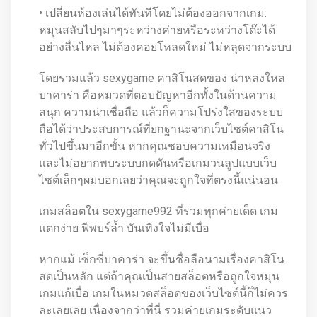
• เปลี่ยนห้องเล่นได้ทันทีโดยไม่ต้องออกจากเกม:
หมุนสลับไปๆมาๆระหว่างค่ายหรือระหว่างโต๊ะได้
อย่างลื่นไหล ไม่ต้องคอยโหลดใหม่ ไม่หลุดจากระบบ
โดยรวมแล้ว sexygame คาสิโนสดของ น่าหลงใหล
บาคาร่า คือหมวดที่ตอบปัญหาอีกทั้งในด้านความ
สนุก ความน่าเชื่อถือ แล้วก็ความโปร่งใสของระบบ
ถือได้ว่าประสบการณ์ที่ยกฐานะจากเว็บไซต์คาสิโน
ทั่วไปขึ้นมาอีกขั้น หากคุณชอบความเหมือนจริง
และไม่อยากพบระบบกดดันหรือเกมวนลูปแบบเว็บ
ไซต์เล็กๆผมบอกเลยว่าคุณจะถูกใจที่ตรงนี้แน่นอน
เกมสล็อตใน sexygame992 ที่รวมทุกค่ายเด็ด เกม
แตกง่าย ฟีพบร์ล้ำ บันเทิงใจไม่มีเบื่อ
หากแม้ เซ็กซี่บาคาร่า จะขึ้นชื่อลือนามเรื่องคาสิโน
สดเป็นหลัก แต่ถ้าคุณเป็นสายสล็อตหรือถูกใจหมุน
เกมแก้เบื่อ เกมในหมวดสล็อตของเว็บไซต์นี้ก็ไม่ควร
ละเลยเลย เนื่องจากว่าที่นี่ รวมค่ายเกมระดับแนว