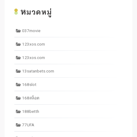
ห
มวดหมู่
037movie
123xos.com
123xos.com
13satanbets.com
168slot
168สล็อต
188betth
77UFA