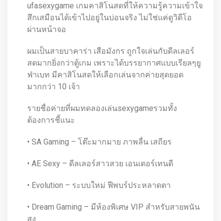
ufasexygame เกมคาสิโนสดที่ให้ความรู้ความเข้าใจ
สึกเสมือนได้เข้าไปอยู่ในบ่อนจริง ไม่ใช่แค่ดูวิดีโอ
ผ่านหน้าจอ
ผมเป็นสายบาคาร่า เสือมังกร ถูกใจเล่นกับดีลเลอร์
สดมากยิ่งกว่าตู้เกม เพราะได้บรรยากาศแบบเรียลๆยู
ฟ่าเบท มีคาสิโนสดให้เลือกเล่นจากค่ายสุดยอด
มากกว่า 10 เจ้า
รายชื่อค่ายที่ผมทดลองเล่นsexygameรวมทั้ง
ต้องการชี้แนะ
• SA Gaming – โต๊ะมากมาย ภาพลื่น เสถียร
• AE Sexy – ดีลเลอร์สาวสวย เอนเตอร์เทนดี
• Evolution – ระบบใหม่ ฟีพบร์ประหลาดตา
• Dream Gaming – มีห้องพิเศษ VIP สำหรับสายพนัน
สูง