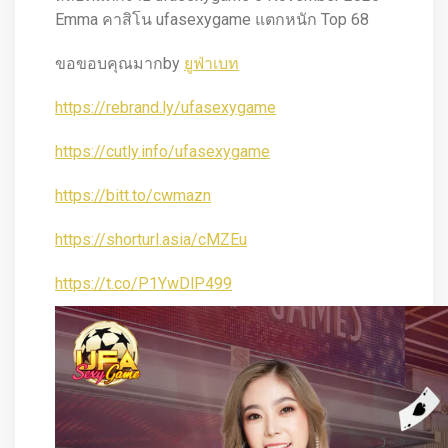
Emma คาสิโน ufasexygame แตกหนัก Top 68
ขอขอบคุณมากby
ยูฟ่าเบท
https://rebrand.ly/ufasexygame
https://cutly.info/ufasexygame
https://bitt.to/cwmazn
https://shorturl.asia/cMZEu
https://t.co/P1YwDlP499