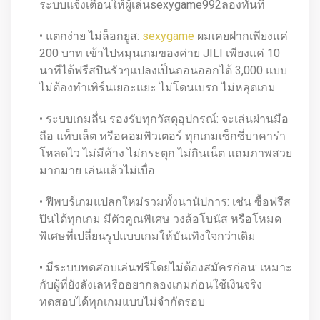
ระบบแจ้งเตือนให้ผู้เล่นsexygame992ลองทันที
• แตกง่าย ไม่ล็อกยูส:
sexygame
ผมเคยฝากเพียงแค่
200 บาท เข้าไปหมุนเกมของค่าย JILI เพียงแค่ 10
นาทีได้ฟรีสปินรัวๆแปลงเป็นถอนออกได้ 3,000 แบบ
ไม่ต้องทำเทิร์นเยอะแยะ ไม่โดนเบรก ไม่หลุดเกม
• ระบบเกมลื่น รองรับทุกวัสดุอุปกรณ์: จะเล่นผ่านมือ
ถือ แท็บเล็ต หรือคอมพิวเตอร์ ทุกเกมเซ็กซี่บาคาร่า
โหลดไว ไม่มีค้าง ไม่กระตุก ไม่กินเน็ต แถมภาพสวย
มากมาย เล่นแล้วไม่เบื่อ
• ฟีพบร์เกมแปลกใหม่รวมทั้งนานัปการ: เช่น ซื้อฟรีส
ปินได้ทุกเกม มีตัวคูณพิเศษ วงล้อโบนัส หรือโหมด
พิเศษที่เปลี่ยนรูปแบบเกมให้บันเทิงใจกว่าเดิม
• มีระบบทดสอบเล่นฟรีโดยไม่ต้องสมัครก่อน: เหมาะ
กับผู้ที่ยังลังเลหรืออยากลองเกมก่อนใช้เงินจริง
ทดสอบได้ทุกเกมแบบไม่จำกัดรอบ