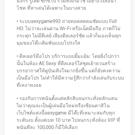
มังกร รูเล็ต ซิกข์โบ รวมทั้งเกมโชว์อย่างวงล้อนำ
โชค ที่หาเล่นได้เฉพาะในบางค่าย
• ระบบsexygame992 ถ่ายทอดสดคมชัดแบบ Full
HD: ไม่ว่าจะเล่นผ่าน Wi-Fi หรือเน็ตมือถือ ภาพก็ไม่
กระตุก ไม่มีดีเลย์ เสียงดีลเลอร์ชัด แล้วก็มองเห็นทุก
มุมของโต๊ะเดิมพันแบบโปร่งใส
• ดีลเลอร์มือโปร บริการแบบยิ้มแย้ม: โดยยิ่งไปกว่า
นั้นในห้อง AE Sexy ที่ดีลเลอร์ใส่ชุดเย้ายวนสร้าง
บรรยากาศให้ดูบันเทิงใจมากยิ่งขึ้น แต่ก็ยังคงความ
เป็นมือโปร ไม่ทำให้มีความรู้สึกว่ากำลังเล่นกับระบบ
ที่เหงาหงอย
• รองรับการพนันตั้งแต่หลักสิบจนกระทั่งหลักแสน:
ไม่ว่าคุณจะเป็นผู้เล่นมือใหม่หรือเซียนคาสิโน
เว็บไซต์แห่งนี้sexygame มีโต๊ะที่เหมาะสมกับทุก
ระดับงบ ตั้งแต่เบท 10 บาท ไปจนกระทั่งห้อง VIP ที่
พนันทีละ 100,000 ก็มีให้เลือก