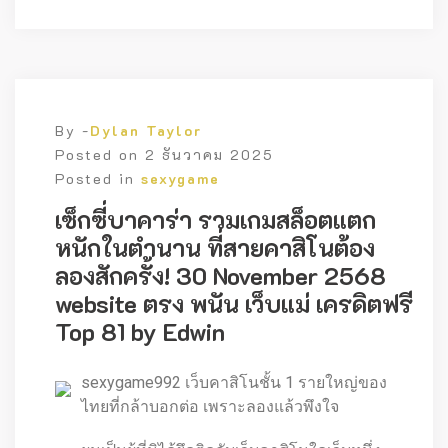
By -
Dylan Taylor
Posted on
2 ธันวาคม 2025
Posted in
sexygame
เซ็กซี่บาคาร่า รวมเกมสล็อตแตก
หนักในตำนาน ที่สายคาสิโนต้อง
ลองสักครั้ง! 30 November 2568
website ตรง พนัน เว็บแม่ เครดิตฟรี
Top 81 by Edwin
sexygame992 เว็บคาสิโนชั้น 1 รายใหญ่ของ
ไทยที่กล้าบอกต่อ เพราะลองแล้วพึงใจ