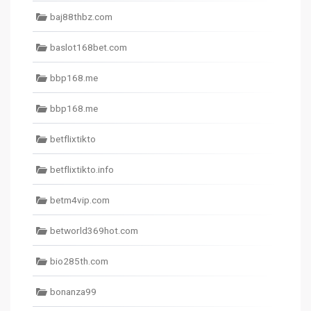
baj88thbz.com
baslot168bet.com
bbp168.me
bbp168.me
betflixtikto
betflixtikto.info
betm4vip.com
betworld369hot.com
bio285th.com
bonanza99