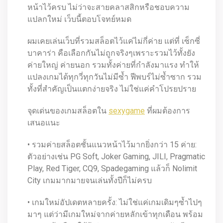
หน้าไว้ครบ ไม่ว่าจะสายคลาสสิกหรือชอบความ
แปลกใหม่ เว็บนี้ตอบโจทย์หมด
ผมเคยเล่นเว็บที่รวมสล็อตไว้แค่ไม่กี่ค่าย แต่ที่ เซ็กซี่
บาคาร่า คือเลือกกันไม่ถูกจริงๆเพราะรวมไว้ทั้งยัง
ค่ายใหญ่ ค่ายนอก รวมทั้งค่ายที่กำลังมาแรง ทำให้
แปลงเกมได้ทุกวี่ทุกวันไม่มีซ้ำ ฟีพบร์ไม่ซ้ำซาก รวม
ทั้งที่สำคัญเป็นแตกง่ายจริง ไม่ใช่แค่คำโปรยปราย
จุดเด่นของเกมสล็อตใน
sexygame
ที่ผมต้องการ
เสนอแนะ
• รวมค่ายสล็อตชั้นแนวหน้าไว้มากยิ่งกว่า 15 ค่าย:
ตัวอย่างเช่น PG Soft, Joker Gaming, JILI, Pragmatic
Play, Red Tiger, CQ9, Spadegaming แล้วก็ Nolimit
City เกมมากมายจนเล่นทั้งปีก็ไม่ครบ
• เกมใหม่อัปเดตหลายครั้ง: ไม่ใช่แค่เกมเดิมๆซ้ำไปๆ
มาๆ แต่ว่ามีเกมใหม่จากค่ายหลักเข้าทุกเดือน พร้อม