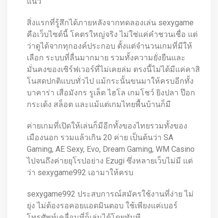
แนว
สิ่งแรกที่รู้สึกได้ภายหลังจากทดลองเล่น sexygame
คือเว็บไซต์นี้ โคตรใหญ่จริง ไม่ใช่แค่คำชวนเชื่อ แต่
ว่าดูได้จากทุกองค์ประกอบ ตั้งแต่จำนวนเกมที่มีให้
เลือก ระบบที่ลื่นมากมาย รวมทั้งความยั่งยืนและ
มั่นคงของเซิร์ฟเวอร์ที่ไม่เคยล่ม ตรงนี้ไม่ได้มีแค่คาสิ
โนสดปกติแบบทั่วไป แม้กระนั้นขนมาให้ครบอีกทั้ง
บาคาร่า เสือมังกร รูเล็ต ไฮโล เกมโชว์ ยิงปลา ป๊อก
กระเด้ง สล็อต และแม้แต่เกมไทยพื้นบ้านก็มี
ค่ายเกมที่เปิดให้เล่นก็มีอีกทั้งของไทยรวมทั้งของ
เมืองนอก รวมแล้วเกิน 20 ค่าย เป็นต้นว่า SA
Gaming, AE Sexy, Evo, Dream Gaming, WM Casino
ไปจนถึงค่ายยุโรปอย่าง Ezugi ซึ่งหลายเว็บไม่มี แต่
ว่า sexygame992 เอามาให้ครบ
sexygame992 ประสบการณ์สมัครใช้งานที่ง่าย ไม่
ยุ่ง ไม่ต้องรอคอยแอดมินตอบ ใช้เพียงแค่เบอร์
โทรศัพท์เคลื่อนที่ก็เล่นได้โดยทันที