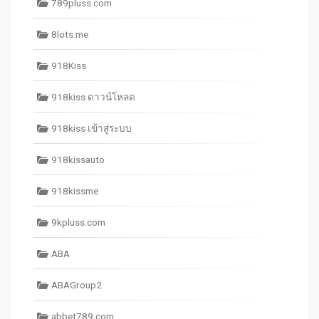
789pluss.com
8lots.me
918Kiss
918kiss ดาวน์โหลด
918kiss เข้าสู่ระบบ
918kissauto
918kissme
9kpluss.com
ABA
ABAGroup2
abbet789.com