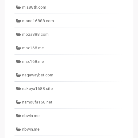
mia88th.com
mono16888.com
moza888.com
msx168.me
msx168.me
nagawaybet.com
nakoya1688.site
namoufa168.net
nbwin.me
nbwin.me