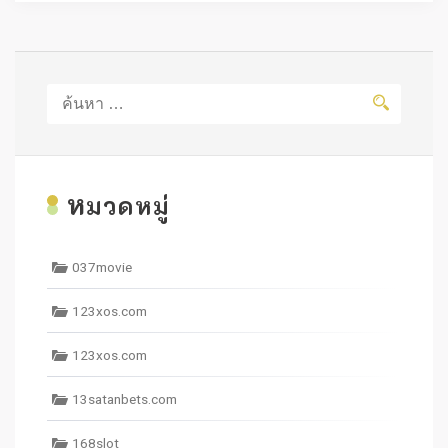
ค้นหา
สำหรับ:
ห
มวดหมู่
037movie
123xos.com
123xos.com
13satanbets.com
168slot