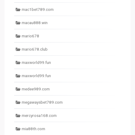
mac1bet789.com
macau888.win
mario678
mario678.club
maxworld99.fun
maxworld99.fun
medee989.com
megawaysbet789.com
mercyrosa168.com
mia88th.com