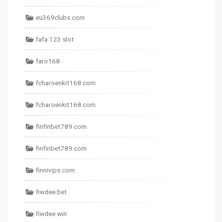
eu369clubs.com
fafa 123 slot
faro168
fcharoenkit168.com
fcharoenkit168.com
finfinbet789.com
finfinbet789.com
finnivips.com
fiwdee.bet
fiwdee.win