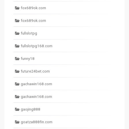
fox689ok.com
fox689ok.com
fullslotpg
fullslotpg168.com
funny18
future24bet.com
gachawin168.com
gachawin168.com
gaojing888
goatza888fin.com