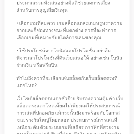
ประมาณรวมทั้งเล่นอย่างมีสติช่วยลดการเสี่ยง
สำหรับการสูญเสียเงินทุน
• เลือกเกมที่สมควร เกมสล็อตแต่ละเกมหรูหราความ
ยากและก็ช่องทางชนะที่แตกต่าง ควรที่จะทำการ
เลือกเกมที่เหมาะกับสไตล์การเล่นของคุณ
• ใช้ประโยชน์จากโบนัสและโปรโมชั่น อย่าลืม
พิจารณาโปรโมชั่นที่ดินเว็บเสนอให้ อย่างเช่น โบนัส
ฝากเงิน หรือฟรีสปิน
ทำไมถึงควรที่จะเลือกเล่นสล็อตกับเว็บสล็อตตรงที่
แตกโหด?
เว็บไซต์สล็อตตรงแตกชั่วร้าย รับรองความคุ้มค่า เว็บ
สล็อตตรงแตกโหดเหี้ยมไม่เพียงแค่ให้ประสบการณ์
การเล่นที่ปลอดภัย แม้กระนั้นยังมาพร้อมกับโอกาส
ชนะรางวัลใหญ่โดยตลอด ประสบการณ์การเล่นที่
เหนือระดับ ด้วยระบบเกมที่เสถียร กราฟิกที่สวยงาม