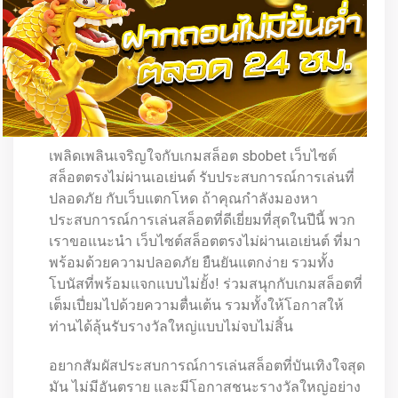
เพลิดเพลินเจริญใจกับเกมสล็อต sbobet เว็บไซต์
สล็อตตรงไม่ผ่านเอเย่นต์ รับประสบการณ์การเล่นที่
ปลอดภัย กับเว็บแตกโหด ถ้าคุณกำลังมองหา
ประสบการณ์การเล่นสล็อตที่ดีเยี่ยมที่สุดในปีนี้ พวก
เราขอแนะนำ เว็บไซต์สล็อตตรงไม่ผ่านเอเย่นต์ ที่มา
พร้อมด้วยความปลอดภัย ยืนยันแตกง่าย รวมทั้ง
โบนัสที่พร้อมแจกแบบไม่ยั้ง! ร่วมสนุกกับเกมสล็อตที่
เต็มเปี่ยมไปด้วยความตื่นเต้น รวมทั้งให้โอกาสให้
ท่านได้ลุ้นรับรางวัลใหญ่แบบไม่จบไม่สิ้น
อยากสัมผัสประสบการณ์การเล่นสล็อตที่บันเทิงใจสุด
มัน ไม่มีอันตราย และมีโอกาสชนะรางวัลใหญ่อย่าง