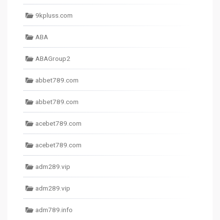
9kpluss.com
ABA
ABAGroup2
abbet789.com
abbet789.com
acebet789.com
acebet789.com
adm289.vip
adm289.vip
adm789.info