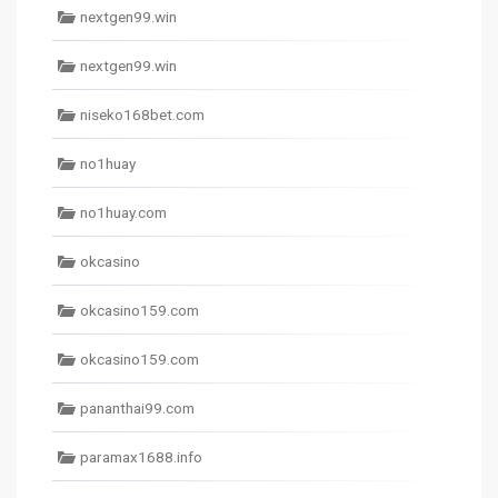
nextgen99.win
nextgen99.win
niseko168bet.com
no1huay
no1huay.com
okcasino
okcasino159.com
okcasino159.com
pananthai99.com
paramax1688.info