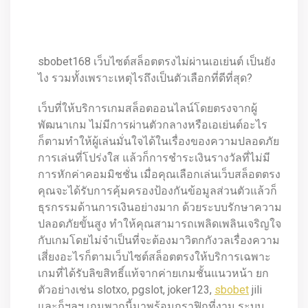
sbobet168 เว็บไซต์สล็อตตรงไม่ผ่านเอเย่นต์ เป็นยัง
ไง รวมทั้งเพราะเหตุไรถึงเป็นตัวเลือกที่ดีที่สุด?
เว็บที่ให้บริการเกมสล็อตออนไลน์โดยตรงจากผู้
พัฒนาเกม ไม่มีการผ่านตัวกลางหรือเอเย่นต์อะไร
ก็ตามทำให้ผู้เล่นมั่นใจได้ในเรื่องของความปลอดภัย
การเล่นที่โปร่งใส แล้วก็การชำระเงินรางวัลที่ไม่มี
การหักค่าคอมมิชชั่น เมื่อคุณเลือกเล่นเว็บสล็อตตรง
คุณจะได้รับการคุ้มครองป้องกันข้อมูลส่วนตัวแล้วก็
ธุรกรรมด้านการเงินอย่างมาก ด้วยระบบรักษาความ
ปลอดภัยขั้นสูง ทำให้คุณสามารถเพลิดเพลินเจริญใจ
กับเกมโดยไม่จำเป็นที่จะต้องมาวิตกกังวลเรื่องความ
เสี่ยงอะไรก็ตามเว็บไซต์สล็อตตรงให้บริการเฉพาะ
เกมที่ได้รับลิขสิทธิ์แท้จากค่ายเกมชั้นแนวหน้า ยก
ตัวอย่างเช่น slotxo, pgslot, joker123,
sbobet
jili
และก็ฯลฯ เกมพวกนี้มาพร้อมกราฟิกที่งาม ระบบ