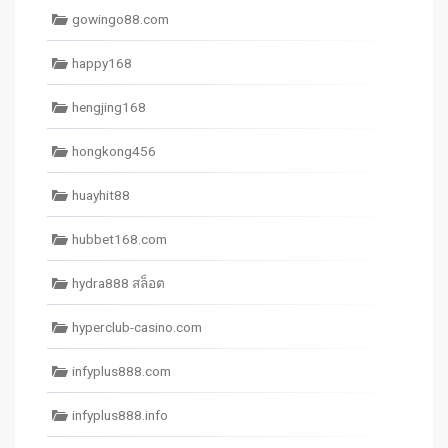
gowingo88.com
happy168
hengjing168
hongkong456
huayhit88
hubbet168.com
hydra888 สล็อต
hyperclub-casino.com
infyplus888.com
infyplus888.info