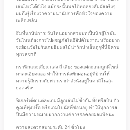
เล่นไหวได้ยังไง แม้กระนั้นพอได้ทดลองสัมผัสจริงๆ
ผมถึงรู้เรื่องว่าความนานัปการคือหัวใจของความ
เพลิดเพลิน
ธีมที่นานัปการ: วันไหนอยากสวมบทเป็นนักสู้โรมัน
วันไหนต้องการไปผจญภัยในอียิปต์โบราณ หรืออยาก
จะย้อนวัยไปกับเกมธีมผลไม้น่ารักน่าเอ็นดูๆที่นี่มีครบ
ทุกรสชาติ
กราฟิกและเสียง: แสง สี เสียง ของแต่ละเกมถูกดีไซน์
มาละเอียดลออ ทำให้การนั่งพักผ่อนอยู่ที่บ้านให้
ความรู้สึกราวกับพวกเรากำลังนั่งอยู่ในคาสิโนสุด
ยอดจริงๆ
ฟีเจอร์เด็ด: แต่ละเกมมีลูกเล่นไม่ซ้ำกัน ทั้งฟรีสปิน ตัว
คูณที่พุ่งปรี๊ด หรือเกมโบนัสที่ซ่อนอยู่ ทำให้ทุกการส
ปินมีความหมายมากกว่าแค่การรอคอยผลแพ้ชนะ
ความสะดวกสบายระดับ 24 ชั่วโมง