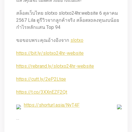
แล้วคุณจะไม่ผิดหวังอย่างแน่แท้!
สล็อตเว็บไทย slotxo slotxo24hr.website 6 ตุลาคม
2567 Lila ดูรีวิวจากลูกค้าจริง สล็อตxoลงทุนงบน้อย
กำไรหลักแสน Top 94
ขอขอบพระคุณอ้างอิงจาก
slotxo
https://bit.ly/slotxo24hr-website
https://rebrand.ly/slotxo24hr-website
https://cutt.ly/2eP2Ltqe
https://t.co/3XXnEZF2Qt
https://shorturl.asia/NyT4F
…