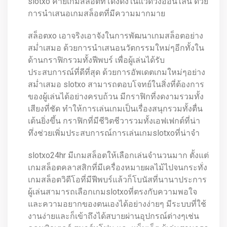
slotxo ค่ายเกมสล็อตที่โด่งดังในแวดวงออนไลน์ ด้วย
การนำเสนอเกมสล็อตที่มีความมากมาย
สล็อตxo เอาจริงเอาจังในการพัฒนาเกมสล็อตอย่าง
สม่ำเสมอ ด้วยการนำเสนอนวัตกรรมใหม่ๆอีกทั้งใน
ด้านกราฟิกรวมทั้งฟีพบร์ เพื่อผู้เล่นได้รับ
ประสบการณ์ที่ดีที่สุด ด้วยการอัพเดตเกมใหม่ๆอย่าง
สม่ำเสมอ slotxo สามารถตอบโจทย์ในสิ่งที่ต้องการ
ของผู้เล่นได้อย่างครบถ้วน มีกราฟิกที่งดงามรวมทั้ง
เสียงที่ชัด ทำให้การเล่นเกมเป็นเรื่องสนุกรวมทั้งตื่น
เต้นยิ่งขึ้น กราฟิกที่มีชีวิตชีวารวมทั้งเอฟเฟกต์ที่น่า
ทึ่งช่วยเพิ่มประสบการณ์การเล่นเกมslotxoที่น่าจำ
slotxo24hr มีเกมสล็อตให้เลือกเล่นจำนวนมาก ตั้งแต่
เกมสล็อตคลาสสิกที่มีเครื่องหมายผลไม้ไปจนกระทั่ง
เกมสล็อตวิดีโอที่มีฟีพบร์แล้วก็โบนัสที่นานาประการ
ผู้เล่นสามารถเลือกเกมslotxoที่ตรงกับความพอใจ
และความอยากของตนเองได้อย่างง่ายๆ มีระบบที่ใช้
งานง่ายและก็เข้าถึงได้สบายผ่านอุปกรณ์ต่างๆเช่น