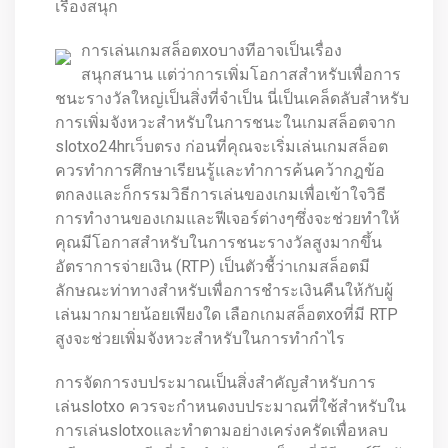
เรื่องสนุก
การเล่นเกมสล็อตxoบางทีอาจเป็นเรื่อง
สนุกสนาน แต่ว่าการเพิ่มโอกาสสำหรับเพื่อการ
ชนะรางวัลใหญ่เป็นสิ่งที่จำเป็น นี่เป็นเคล็ดลับสำหรับ
การเพิ่มจังหวะสำหรับในการชนะในเกมสล็อตจาก
slotxo24hrเว็บตรง ก่อนที่คุณจะเริ่มเล่นเกมสล็อต
ควรทำการศึกษาเรียนรู้และทำการค้นคว้ากฎข้อ
ตกลงและก็กรรมวิธีการเล่นของเกมเพื่อเข้าใจวิธี
การทำงานของเกมและฟีเจอร์ต่างๆซึ่งจะช่วยทำให้
คุณมีโอกาสสำหรับในการชนะรางวัลสูงมากขึ้น
อัตราการจ่ายเงิน (RTP) เป็นตัวชี้ว่าเกมสล็อตมี
ลักษณะท่าทางสำหรับเพื่อการชำระเงินคืนให้กับผู้
เล่นมากมายน้อยเพียงใด เลือกเกมสล็อตxoที่มี RTP
สูงจะช่วยเพิ่มจังหวะสำหรับในการทำกำไร
การจัดการงบประมาณเป็นสิ่งสำคัญสำหรับการ
เล่นslotxo ควรจะกำหนดงบประมาณที่ใช้สำหรับใน
การเล่นslotxoและทำตามอย่างเคร่งครัดเพื่อหลบ