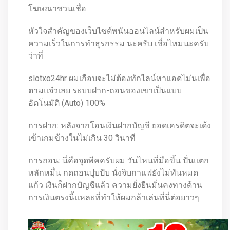
โฆษณาชวนเชื่อ
หัวใจสำคัญของเว็บไซต์พนันออนไลน์สำหรับผมเป็น
ความเร็วในการทำธุรกรรม นะครับ เชื่อไหมนะครับ
ว่าที่
slotxo24hr ผมเกือบจะไม่ต้องทักไลน์หาแอดไม่นเพื่อ
ตามแจ๋วเลย ระบบฝาก-ถอนของเขาเป็นแบบ
อัตโนมัติ (Auto) 100%
การฝาก: หลังจากโอนเงินฝากบัญชี ยอดเครดิตจะเด้ง
เข้าเกมข้างในไม่เกิน 30 วินาที
การถอน: นี่คือจุดพีคครับผม วันไหนที่มือขึ้น ปั่นแตก
หลักหมื่น กดถอนปุบปับ นั่งจิบกาแฟยังไม่ทันหมด
แก้ว เงินก็ฝากบัญชีแล้ว ความยั่งยืนมั่นคงทางด้าน
การเงินตรงนี้แหละที่ทำให้ผมกล้าเล่นที่นี่ต่อยาวๆ