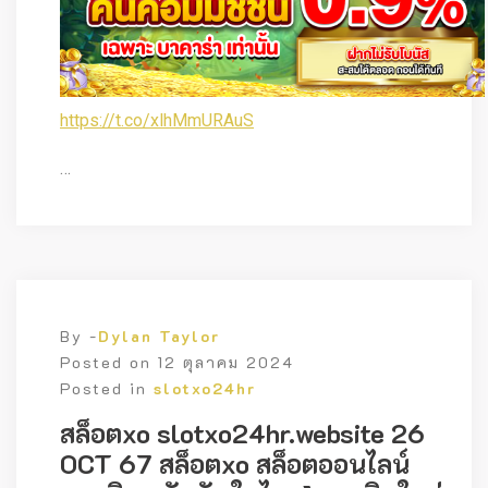
https://t.co/xlhMmURAuS
…
By -
Dylan Taylor
Posted on
12 ตุลาคม 2024
Posted in
slotxo24hr
สล็อตxo slotxo24hr.website 26
OCT 67 สล็อตxo สล็อตออนไลน์