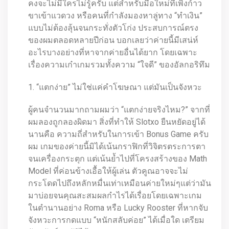
คงจะไม่มีใครไม่รู้ครับ แต่สำหรับมือใหม่ที่เพิ่งก้าว
ขาเข้าแวดวง หรือคนที่กำลังมองหาลู่ทาง “ทำเงิน”
แบบไม่ต้องลุ้นจนกระทั่งตัวโก่ง ประสบการณ์ตรง
ของผมตลอดหลายปีก่อน บอกเลยว่าค่ายนี้มีเสน่ห์
อะไรบางอย่างที่หาจากค่ายอื่นได้ยาก โดยเฉพาะ
เรื่องความเก๋าเกมรวมทั้งความ “ใจดี” ของอัลกอริทึม
1. “แตกง่าย” ไม่ใช่แค่คำโฆษณา แต่มันเป็นจังหวะ
ผู้คนจำนวนมากถามผมว่า “แตกง่ายจริงไหม?” จากที่
ผมลองถูกลองผิดมา สิ่งที่ทำให้ Slotxo ยืนหยัดอยู่ได้
นานคือ ความถี่สำหรับในการเข้า Bonus Game ครับ
ผม เกมของค่ายนี้มิได้เน้นกราฟิกที่วิจิตรตระการตา
จนเครื่องกระตุก แต่เน้นย้ำไปที่โครงสร้างของ Math
Model ที่ค่อนข้างเอื้อให้ผู้เล่น ตัวคูณอาจจะไม่
กระโดดไปถึงหลักหมื่นเท่าเหมือนค่ายใหม่ๆแต่ว่ามัน
มาบ่อยจนคุณสะสมผลกำไรได้เรื่อยโดยเฉพาะเกม
ในตำนานอย่าง Roma หรือ Lucky Rooster ที่หากจับ
จังหวะการกดแบบ “หนักสลับค่อย” ได้เมื่อใด เตรียม