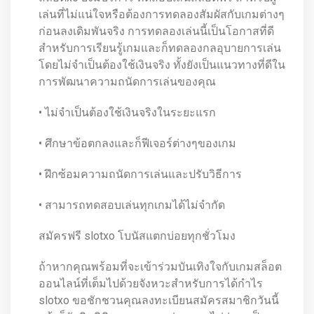
เล่นที่ไม่แน่ใจหรือต้องการทดลองสัมผัสกับเกมต่างๆ
ก่อนลงเดิมพันจริง การทดลองเล่นนี้เป็นโอกาสที่ดี
สำหรับการเรียนรู้เกมและก็ทดลองกลอุบายการเล่น
โดยไม่จำเป็นต้องใช้เงินจริง ทั้งยังเป็นแนวทางที่ดีใน
การพัฒนาความถนัดการเล่นของคุณ
• ไม่จำเป็นต้องใช้เงินจริงในระยะแรก
• ศึกษาข้อตกลงและก็ฟีเจอร์ต่างๆของเกม
• ฝึกซ้อมความถนัดการเล่นและปรับวิธีการ
• สามารถทดสอบเล่นทุกเกมได้ไม่จำกัด
สมัครฟรี slotxo โบนัสแตกบ่อยทุกชั่วโมง
ถ้าหากคุณพร้อมที่จะเข้าร่วมบันเทิงใจกับเกมสล็อต
ออนไลน์ที่เต็มไปด้วยจังหวะสำหรับการได้กำไร
slotxo ขอชักชวนคุณลงทะเบียนสมัครสมาชิกวันนี้