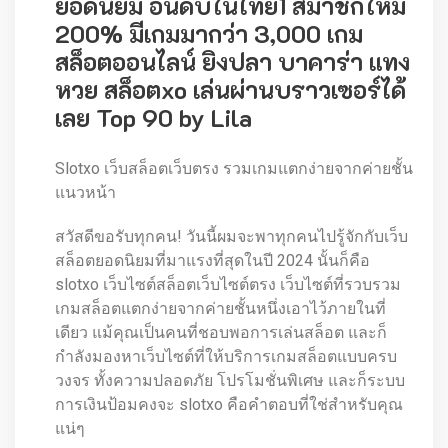
ยอดนิยม อันดับในไทย1 สมาชิกใหม่
200% มีเกมมากว่า 3,000 เกม
สล็อตออนไลน์ ยิงปลา บาคาร่า แทง
หวย สล็อตxo เล่นผ่านบราวเซอร์ได้
เลย Top 90 by Lila
Slotxo เว็บสล็อตเว็บตรง รวมเกมแตกง่ายจากค่ายชั้น
แนวหน้า
สวัสดีขอรับทุกคน! วันนี้ผมจะพาทุกคนไปรู้จักกับเว็บ
สล็อตยอดนิยมที่มาแรงที่สุดในปี 2024 นั้นก็คือ
slotxo เว็บไซต์สล็อตเว็บไซต์ตรง เว็บไซต์ที่รวบรวม
เกมสล็อตแตกง่ายจากค่ายชั้นหนึ่งเอาไว้ภายในที่
เดียว แม้คุณเป็นคนที่ชอบพอการเล่นสล็อต และก็
กำลังมองหาเว็บไซต์ที่ให้บริการเกมสล็อตแบบครบ
วงจร ทั้งความปลอดภัย โปรโมชั่นพิเศษ และก็ระบบ
การเงินป้อมคงจะ slotxo คือคำตอบที่ใช่สำหรับคุณ
แน่ๆ