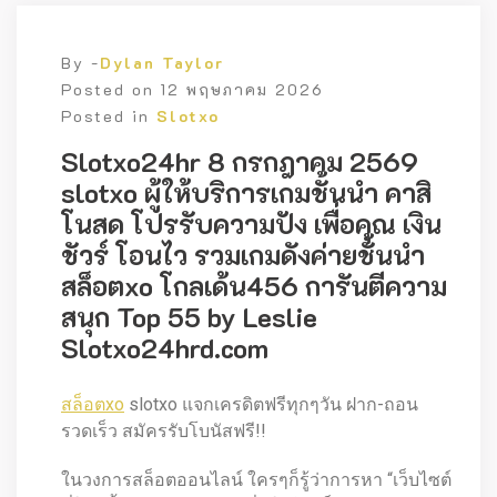
By -
Dylan Taylor
Posted on
12 พฤษภาคม 2026
Posted in
Slotxo
Slotxo24hr 8 กรกฎาคม 2569
slotxo ผู้ให้บริการเกมชั้นนำ คาสิ
โนสด โปรรับความปัง เพื่อคุณ เงิน
ชัวร์ โอนไว รวมเกมดังค่ายชั้นนำ
สล็อตxo โกลเด้น456 การันตีความ
สนุก Top 55 by Leslie
Slotxo24hrd.com
สล็อตxo
slotxo แจกเครดิตฟรีทุกๆวัน ฝาก-ถอน
รวดเร็ว สมัครรับโบนัสฟรี!!
ในวงการสล็อตออนไลน์ ใครๆก็รู้ว่าการหา “เว็บไซต์