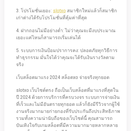
3. โปรโมชั่นเยอะ:
slotxo
สมาชิกใหม่แล้วก็สมาชิก
เก่าต่างได้รับโปรโมชั่นที่คุ้มค่าที่สุด
4. ฝากถอนไม่มีอย่างต่ำ: ไม่ว่าคุณจะมีงบประมาณ
เยอะแค่ไหนก็สามารถเริ่มเล่นได้
5. ระบบการเงินป้อมปราการคง: ปลอดภัยทุกวิธีการ
ทำธุรกรรม มั่นใจได้ว่าคุณจะได้รับเงินรางวัลตาม
จริง
เว็บสล็อตมาแรง 2024 สล็อตxo จ่ายจริงทุกยอด
slotxo เว็บไซต์ตรง ถือเป็นเว็บสล็อตที่มาแรงที่สุดใน
ปี 2024 ด้วยการบริการที่ครบวงจร ระบบการจ่ายเงิน
ที่เร็วและไม่มีอันตรายทุกยอด แล้วก็ยังมีรีวิวจากผู้ใช้
งานจริงมากมายก่ายกองที่รับประกันถึงประสิทธิภาพ
รวมทั้งความน่านับถือของเว็บไซต์นี้ คุณสามารถ
บันเทิงใจกับเกมสล็อตที่มีความมากมายหลากหลาย