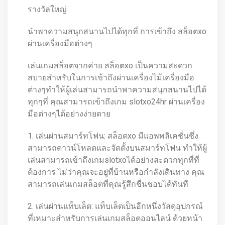
รางวัลใหญ่
นำพาความสนุกสนานไปได้ทุกที่ การเข้าถึง สล็อตxo
ผ่านเครื่องมือต่างๆ
เล่นเกมสล็อตจากค่าย สล็อตxo เป็นความสะดวก
สบายสำหรับในการเข้าถึงผ่านเครื่องไม้เครื่องมือ
ต่างๆทำให้ผู้เล่นสามารถนำพาความสนุกสนานไปได้
ทุกๆที่ คุณสามารถเข้าถึงเกม slotxo24hr ผ่านเครื่อง
มือต่างๆได้อย่างง่ายดาย
1. เล่นผ่านสมาร์ทโฟน: สล็อตxo มีแอพพลิเคชั่นซึ่ง
สามารถดาวน์โหลดและจัดตั้งบนสมาร์ทโฟน ทำให้ผู้
เล่นสามารถเข้าถึงเกมslotxoได้อย่างสะดวกทุกที่ที่
ต้องการ ไม่ว่าคุณจะอยู่ที่บ้านหรือกำลังเดินทาง คุณ
สามารถเล่นเกมสล็อตที่คุณรู้สึกชื่นชอบได้ทันที
2. เล่นผ่านแท็บเล็ต: แท็บเล็ตเป็นอีกหนึ่งวัสดุอุปกรณ์
ที่เหมาะสำหรับการเล่นเกมสล็อตออนไลน์ ด้วยหน้า