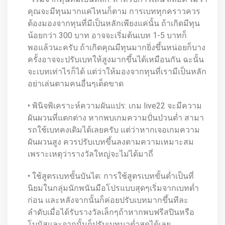
คุณจะมีทุนมากแค่ไหนก็ตาม การเบททุกคราวควร
ต้องมองจากทุนที่มีเป็นหลักเพียงแค่นั้น ถ้าเกิดมีทุน
น้อยกว่า 300 บาท อาจจะเริ่มต้นเบท 1-5 บาทก็
พอแล้วนะครับ ถ้าเกิดคุณมีทุนมากยิ่งขึ้นหน่อยก็บาง
ครั้งอาจจะปรับเบทให้สูงมากขึ้นได้เหมือนกัน ฉะนั้น
จะเบทเท่าไรก็ได้ แต่ว่าให้มองจากทุนที่เรามีเป็นหลัก
อย่าเล่นตามคนอื่นๆเด็ดขาด
• พินิจพิเคราะห์ความผันแปร: เกม live22 จะมีความ
ผันผวนที่แตกต่าง หากพบเกมความปั่นป่วนต่ำ สามา
รถใช้เบทคงเดิมได้เลยครับ แต่ว่าหากเจอเกมความ
ผันผวนสูง ควรปรับเบทขึ้นลงตามความเหมาะสม
เพราะเหตุว่ารางวัลใหญ่จะไม่ได้มาถี่
• ใช้สูตรเบทขั้นบันได: การใช้สูตรเบทขั้นต่ำเป็นที่
นิยมในกลุ่มนักพนันมือโปรแบบสุดๆเริ่มจากเบทต่ำ
ก่อน และหลังจากนั้นก็ค่อยปรับเบทมากขึ้นทีละ
ลำดับเมื่อได้รับรางวัลเล็กๆถ้าหากพบฟรีสปินหรือ
โบนัสและจากนั้นก็ปรับเบทมาต่ำสุดได้เลย