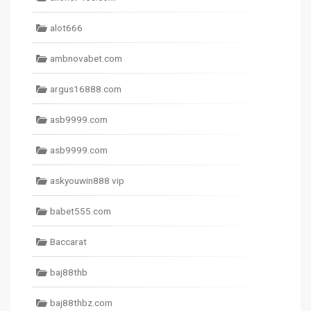
alot666
ambnovabet.com
argus16888.com
asb9999.com
asb9999.com
askyouwin888 vip
babet555.com
Baccarat
baj88thb
baj88thbz.com