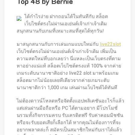
Top 48 by Bernie
ได้กำไรง่าย ฝากถอนได้ในทันทีกับ สล็อต
เว็บไซต์ตรงไม่ผ่านเอเย่นต์เจ้าเก่าเจ้าเดิม
สนุกสนานกับเกมที่เหมาะสมที่สุดได้ทุกวัน!
มาสนุกสนานกับการเล่นเกมแบบใหม่กับ
live22slot
เว็บไซต์ตรงไม่ผ่านเอเย่นต์เจ้าเก่าเจ้าเดิม เพิ่มเป็น
ความสดใหม่ที่บอกเลยว่า นี่แหละเป็นเว็บตรงที่ตาม
หาอย่างแน่แท้ สล็อตเว็บไซต์ตรงแท้ 100% จากค่าย
เกมระดับนานาชาติอย่าง live22 slot มาพร้อมเกม
สล็อตมากไม่น้อยเลยทีเดียวจากค่ายเกมระดับ
นานาชาติกว่า 1,000 เกม เล่นผ่านเว็บไซต์ได้ทันที
ไม่ต้องดาวน์โหลดหรือจัดตั้งแอปพลิเคชันอะไรก็แล้ว
แต่เล่นผ่านมือถือหรือ PC ได้ตามอยาก มีโปรโมชั่
นรวมทั้งกิจกรรมครบ รับเครดิตฟรี รับค่าคอมมิชชัน
หรือจะรับยอดเสียก็เลือกได้ หากคุณไม่ต้องการที่จะ
อยากพลาดล่ะก็ สมัครเป็นสมาชิกใหม่กับเราได้แล้ว