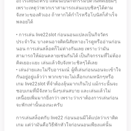
อะไรเลยนะครับ แต่มันเป็นกิจกรรมปิดวันที่ดีเยี่ยมๆ
เพราะเหตุว่าพวกเราสามารถเล่นแบบชิลๆได้ตาม
จังหวะของตัวเอง ถ้าหากได้กำไรหรือโบนัสก็สำเร็จ
พลอยได้
• การเล่น live22slot ก่อนนอนแปลงเป็นกิจวัตร
ประจำวัน: บางคนอาจติดนิสัยหาอะไรดูหรืออ่านก่อน
นอน การเล่นสล็อตก็ไม่ต่างกันเลย เพราะว่ามัน
สามารถให้ผ่อนคลายเช่นกันได้ เป็นกิจกรรมที่ไม่ต้อง
คิดเยอะแยะ เล่นแล้วจับจังหวะชิลๆได้เลย
• เล่นง่ายและไม่รีบอารมณ์: ผู้ที่เล่นก่อนนอนจะเข้าใจ
กันอยู่อยู่แล้วว่า พวกเขาจะไม่เลือกเกมหนักๆหรือ
เกม live22slot ที่จำต้องลุ้นมากเกินไป แม้กระนั้นจะ
ชอบเกมที่มีจังหวะนิ่งๆเล่นสบาย และเล่นแล้วไม่
เหนื่อยเพิ่มมากยิ่งกว่า เพราะว่าเราต้องการเล่นก่อน
จะพักเท่านั้นเองนะครับ
การเล่นสล็อตกับ live22 ก่อนนอนมิได้แปลว่าเราติด
เกม แต่ว่ามันคือวิธีพักหัวใจก่อนนอนเพียงแค่นั้น