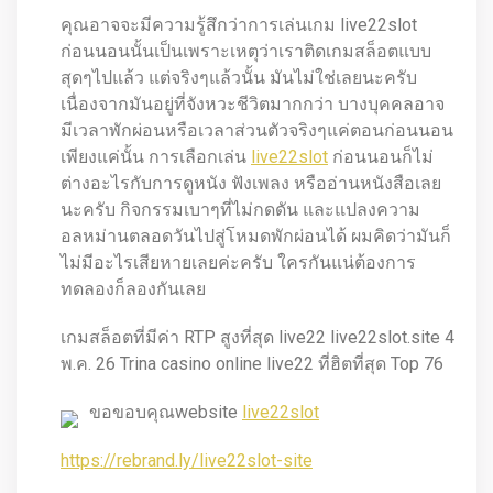
คุณอาจจะมีความรู้สึกว่าการเล่นเกม live22slot
ก่อนนอนนั้นเป็นเพราะเหตุว่าเราติดเกมสล็อตแบบ
สุดๆไปแล้ว แต่จริงๆแล้วนั้น มันไม่ใช่เลยนะครับ
เนื่องจากมันอยู่ที่จังหวะชีวิตมากกว่า บางบุคคลอาจ
มีเวลาพักผ่อนหรือเวลาส่วนตัวจริงๆแค่ตอนก่อนนอน
เพียงแค่นั้น การเลือกเล่น
live22slot
ก่อนนอนก็ไม่
ต่างอะไรกับการดูหนัง ฟังเพลง หรืออ่านหนังสือเลย
นะครับ กิจกรรมเบาๆที่ไม่กดดัน และแปลงความ
อลหม่านตลอดวันไปสู่โหมดพักผ่อนได้ ผมคิดว่ามันก็
ไม่มีอะไรเสียหายเลยค่ะครับ ใครกันแน่ต้องการ
ทดลองก็ลองกันเลย
เกมสล็อตที่มีค่า RTP สูงที่สุด live22 live22slot.site 4
พ.ค. 26 Trina casino online live22 ที่ฮิตที่สุด Top 76
ขอขอบคุณwebsite
live22slot
https://rebrand.ly/live22slot-site