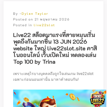
By -
Dylan Taylor
Posted on
21 พฤษภาคม 2026
Posted in
live22slot
Live22 สล็อตมาแรงที่สายหมุนเริ่ม
พูดถึงกันมากขึ้น 13 JUN 2026
website ใหญ่ live22slot.site คาสิ
โนออนไลน์ เว็บเปิดใหม่ ทดลองเล่น
Top 100 by Trina
เพราะเหตุไรบางบุคคลถึงถูกใจเล่นเกม live22slot
เฉพาะก่อนนอนเท่านั้น มาหาคำตอบกัน!