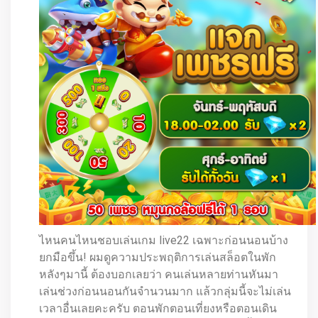
ไหนคนไหนชอบเล่นเกม live22 เฉพาะก่อนนอนบ้าง
ยกมือขึ้น! ผมดูความประพฤติการเล่นสล็อตในพัก
หลังๆมานี้ ต้องบอกเลยว่า คนเล่นหลายท่านหันมา
เล่นช่วงก่อนนอนกันจำนวนมาก แล้วกลุ่มนี้จะไม่เล่น
เวลาอื่นเลยคะครับ ตอนพักตอนเที่ยงหรือตอนเดิน