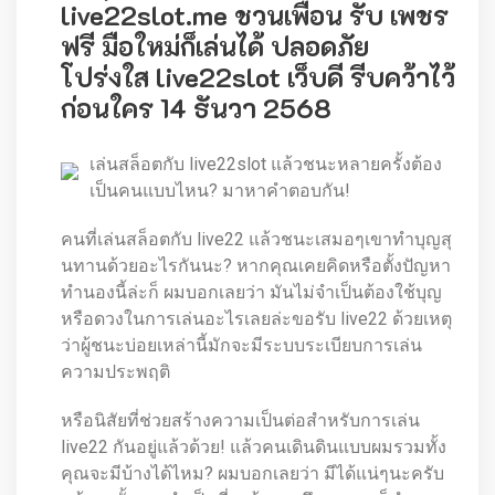
live22slot.me ชวนเพื่อน รับ เพชร
ฟรี มือใหม่ก็เล่นได้ ปลอดภัย
โปร่งใส live22slot เว็บดี รีบคว้าไว้
ก่อนใคร 14 ธันวา 2568
เล่นสล็อตกับ live22slot แล้วชนะหลายครั้งต้อง
เป็นคนแบบไหน? มาหาคำตอบกัน!
คนที่เล่นสล็อตกับ live22 แล้วชนะเสมอๆเขาทำบุญสุ
นทานด้วยอะไรกันนะ? หากคุณเคยคิดหรือตั้งปัญหา
ทำนองนี้ล่ะก็ ผมบอกเลยว่า มันไม่จำเป็นต้องใช้บุญ
หรือดวงในการเล่นอะไรเลยล่ะขอรับ live22 ด้วยเหตุ
ว่าผู้ชนะบ่อยเหล่านี้มักจะมีระบบระเบียบการเล่น
ความประพฤติ
หรือนิสัยที่ช่วยสร้างความเป็นต่อสำหรับการเล่น
live22 กันอยู่แล้วด้วย! แล้วคนเดินดินแบบผมรวมทั้ง
คุณจะมีบ้างได้ไหม? ผมบอกเลยว่า มีได้แน่ๆนะครับ