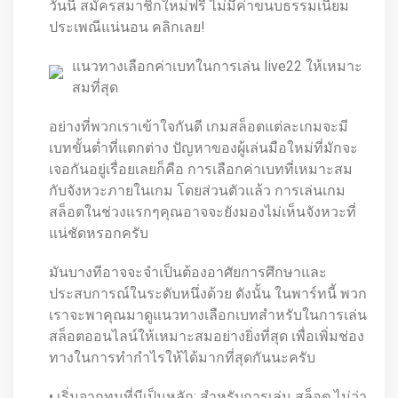
วันนี้ สมัครสมาชิกใหม่ฟรี ไม่มีค่าขนบธรรมเนียม
ประเพณีแน่นอน คลิกเลย!
แนวทางเลือกค่าเบทในการเล่น live22 ให้เหมาะ
สมที่สุด
อย่างที่พวกเราเข้าใจกันดี เกมสล็อตแต่ละเกมจะมี
เบทขั้นต่ำที่แตกต่าง ปัญหาของผู้เล่นมือใหม่ที่มักจะ
เจอกันอยู่เรื่อยเลยก็คือ การเลือกค่าเบทที่เหมาะสม
กับจังหวะภายในเกม โดยส่วนตัวแล้ว การเล่นเกม
สล็อตในช่วงแรกๆคุณอาจจะยังมองไม่เห็นจังหวะที่
แน่ชัดหรอกครับ
มันบางทีอาจจะจำเป็นต้องอาศัยการศึกษาและ
ประสบการณ์ในระดับหนึ่งด้วย ดังนั้น ในพาร์ทนี้ พวก
เราจะพาคุณมาดูแนวทางเลือกเบทสำหรับในการเล่น
สล็อตออนไลน์ให้เหมาะสมอย่างยิ่งที่สุด เพื่อเพิ่มช่อง
ทางในการทำกำไรให้ได้มากที่สุดกันนะครับ
• เริ่มจากทุนที่มีเป็นหลัก: สำหรับการเล่น สล็อต ไม่ว่า