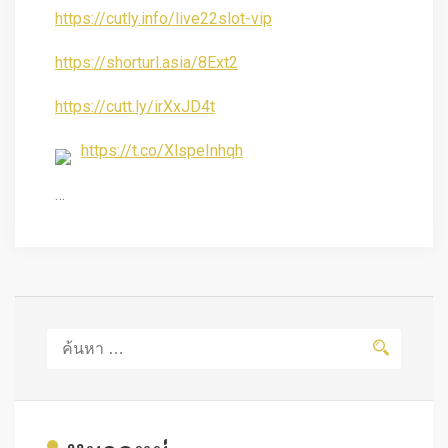
https://cutly.info/live22slot-vip
https://shorturl.asia/8Ext2
https://cutt.ly/irXxJD4t
https://t.co/XlspeInhqh
…
ค้นหา
สำหรับ: