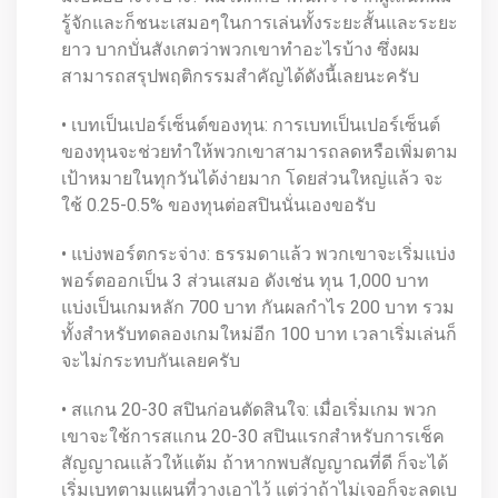
รู้จักและก็ชนะเสมอๆในการเล่นทั้งระยะสั้นและระยะ
ยาว บากบั่นสังเกตว่าพวกเขาทำอะไรบ้าง ซึ่งผม
สามารถสรุปพฤติกรรมสำคัญได้ดังนี้เลยนะครับ
• เบทเป็นเปอร์เซ็นต์ของทุน: การเบทเป็นเปอร์เซ็นต์
ของทุนจะช่วยทำให้พวกเขาสามารถลดหรือเพิ่มตาม
เป้าหมายในทุกวันได้ง่ายมาก โดยส่วนใหญ่แล้ว จะ
ใช้ 0.25-0.5% ของทุนต่อสปินนั่นเองขอรับ
• แบ่งพอร์ตกระจ่าง: ธรรมดาแล้ว พวกเขาจะเริ่มแบ่ง
พอร์ตออกเป็น 3 ส่วนเสมอ ดังเช่น ทุน 1,000 บาท
แบ่งเป็นเกมหลัก 700 บาท กันผลกำไร 200 บาท รวม
ทั้งสำหรับทดลองเกมใหม่อีก 100 บาท เวลาเริ่มเล่นก็
จะไม่กระทบกันเลยครับ
• สแกน 20-30 สปินก่อนตัดสินใจ: เมื่อเริ่มเกม พวก
เขาจะใช้การสแกน 20-30 สปินแรกสำหรับการเช็ค
สัญญาณแล้วให้แต้ม ถ้าหากพบสัญญาณที่ดี ก็จะได้
เริ่มเบทตามแผนที่วางเอาไว้ แต่ว่าถ้าไม่เจอก็จะลดเบ