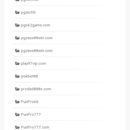
pgslotth
pgx62game.com
pgzeus88win.com
pgzeus88win.com
play97vip.com
pokbet88
proded888x.com
PunPro66
PunPro777
PunPro777.com