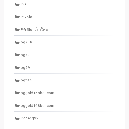
PG
PG Slot
PG Slot เว็บใหม่
pg718
pg77
pg99
pgfish
pggold168bet.com
pggold168bet.com
Pgheng99