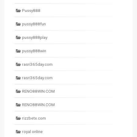
Pussy888
pussy888fun
pussy888play
pussy888win
rasri365day.com
rasri365day.com
RENO88WIN.COM
RENO88WIN.COM
rizzbetx.com
royal online