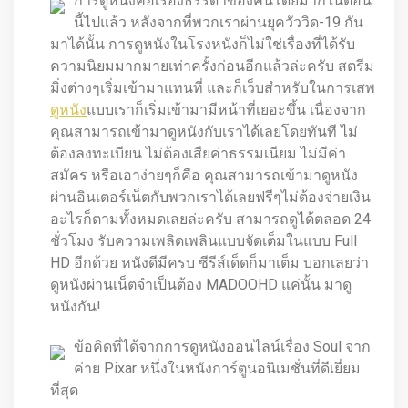
การดูหนังคือเรื่องธรรดาของคนโดยมากในตอน
นี้ไปแล้ว หลังจากที่พวกเราผ่านยุควัววิด-19 กัน
มาได้นั้น การดูหนังในโรงหนังก็ไม่ใช่เรื่องที่ได้รับ
ความนิยมมากมายเท่าครั้งก่อนอีกแล้วล่ะครับ สตรีม
มิ่งต่างๆเริ่มเข้ามาแทนที่ และก็เว็บสำหรับในการเสพ
ดูหนัง
แบบเราก็เริ่มเข้ามามีหน้าที่เยอะขึ้น เนื่องจาก
คุณสามารถเข้ามาดูหนังกับเราได้เลยโดยทันที ไม่
ต้องลงทะเบียน ไม่ต้องเสียค่าธรรมเนียม ไม่มีค่า
สมัคร หรือเอาง่ายๆก็คือ คุณสามารถเข้ามาดูหนัง
ผ่านอินเตอร์เน็ตกับพวกเราได้เลยฟรีๆไม่ต้องจ่ายเงิน
อะไรก็ตามทั้งหมดเลยล่ะครับ สามารถดูได้ตลอด 24
ชั่วโมง รับความเพลิดเพลินแบบจัดเต็มในแบบ Full
HD อีกด้วย หนังดีมีครบ ซีรีส์เด็ดก็มาเต็ม บอกเลยว่า
ดูหนังผ่านเน็ตจำเป็นต้อง MADOOHD แค่นั้น มาดู
หนังกัน!
ข้อคิดที่ได้จากการดูหนังออนไลน์เรื่อง Soul จาก
ค่าย Pixar หนึ่งในหนังการ์ตูนอนิเมชั่นที่ดีเยี่ยม
ที่สุด