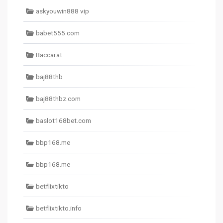
askyouwin888 vip
babet555.com
Baccarat
baj88thb
baj88thbz.com
baslot168bet.com
bbp168.me
bbp168.me
betflixtikto
betflixtikto.info