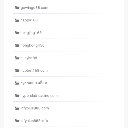
gowingo88.com
happy168
hengjing168
hongkong456
huayhit88
hubbet168.com
hydra888 สล็อต
hyperclub-casino.com
infyplus888.com
infyplus888.info