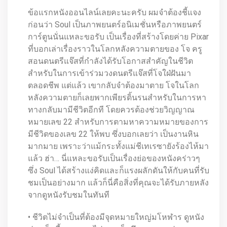
ข้อแรกหนังออนไลน์เลยคะนะครับ ผมจำต้องชี้แจง
ก่อนว่า Soul เป็นภาพยนตร์อนิเมชั่นหรือภาพยนตร์
การ์ตูนนั่นแหละขอรับ เป็นเรื่องที่สร้างโดยค่าย Pixar
ที่บอกเล่าเรื่องราวในโลกหลังความตายของ โจ ครู
สอนดนตรีแจ๊สที่กำลังได้รับโอกาสสำคัญในชีวิต
สำหรับในการเข้าร่วมวงดนตรีแจ๊สที่โจใฝ่ฝันมา
ตลอดชีพ แต่แล้ว เขากลับจำต้องมาตาย โจในโลก
หลังความตายก็เลยพากเพียรดิ้นรนสำหรับในการหา
ทางกลับมามีชีวิตอีกที โดยควรต้องช่วยวิญญาณ
หมายเลข 22 สำหรับการตามหาความหมายของการ
มีชีวิตของเลข 22 ให้พบ ซึ่งบอกเลยว่า เป็นงานหิน
มากมาย เพราะว่าแม้กระทั้งแม่ชีเทเรซายังร้องไห้มา
แล้ว ฮ่า… นี่แหละขอรับเป็นเรื่องย่อของหนังคร่าวๆ
ซึ่ง Soul ได้สร้างแง่คิดและก็แรงผลักดันให้กับคนที่รับ
ชมเป็นอย่างมาก แล้วก็นี่คือสิ่งที่คุณจะได้รับภายหลัง
จากดูหนังรับชมในทันที
• ชีวิตไม่จำเป็นที่ต้องมีจุดหมายใหญ่มโหฬาร ดูหนัง