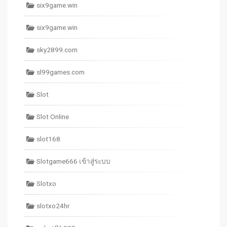
six9game.win
six9game.win
sky2899.com
sl99games.com
Slot
Slot Online
slot168
Slotgame666 เข้าสู่ระบบ
Slotxo
slotxo24hr