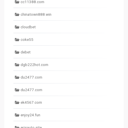
cc11388.com
chinatown888.win
cloudbet
coke55
debet
dgb222hot.com
du2477.com
du2477.com
ek4567.com
enjoy24.fun
erisauto.site