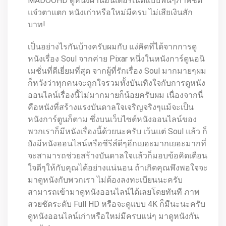
MADOOHD ดูหนังผ่านอินเตอร์เน็ตแบบฟินๆภาพชัด
แจ๋วตาแตก หนังเก่าหรือใหม่มีครบ ไม่เสียเงินสัก
บาท!
เป็นอย่างไรกันบ้างครับผมกับ แง่คิดที่ได้จากการดู
หนังเรื่อง Soul จากค่าย Pixar หนึ่งในหนังการ์ตูนอนิ
เมชั่นที่ดีเยี่ยมที่สุด จากผู้ที่รักเรื่อง Soul มากมายๆผม
ก็หวังว่าทุกคนจะถูกใจรวมทั้งบันเทิงใจกับการดูหนัง
ออนไลน์เรื่องนี้ไม่มากมายก็น้อยครับผม เนื่องจากนี่
คือหนังที่สร้างแรงบันดาลใจเจริญจริงๆแม้จะเป็น
หนังการ์ตูนก็ตาม ซึ่งบนเว็บไซต์หนังออนไลน์ของ
พวกเราก็มีหนังเรื่องนี้ด้วยนะครับ เว้นแต่ Soul แล้ว ก็
ยังมีหนังออนไลน์หรือซีรีส์ดีๆอีกเยอะมากเยอะมากที่
จะสามารถช่วยสร้างบันดาลใจแล้วก็มอบข้อคิดเตือน
ใจดีๆให้กับคุณได้อย่างแน่นอน ถ้าเกิดคุณพึงพอใจจะ
มาดูหนังกับพวกเรา ไม่ต้องลงทะเบียนนะครับ
สามารถเข้ามาดูหนังออนไลน์ได้เลยโดยทันที ภาพ
สวยชัดระดับ Full HD หรือจะดูแบบ 4K ก็มีนะนะครับ
ดูหนังออนไลน์เก่าหรือใหม่มีครบแน่ๆ มาดูหนังกัน