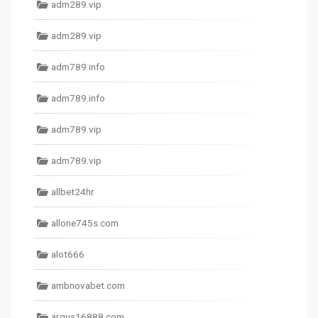
adm289.vip
adm289.vip
adm789.info
adm789.info
adm789.vip
adm789.vip
allbet24hr
allone745s.com
alot666
ambnovabet.com
argus16888.com