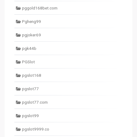
pggold168bet.com
Pgheng99
pgjoker69
pgk44b
PGSlot
pgslot168
pgslot77
pgslot77.com
pgslot99
pgslot9999.co