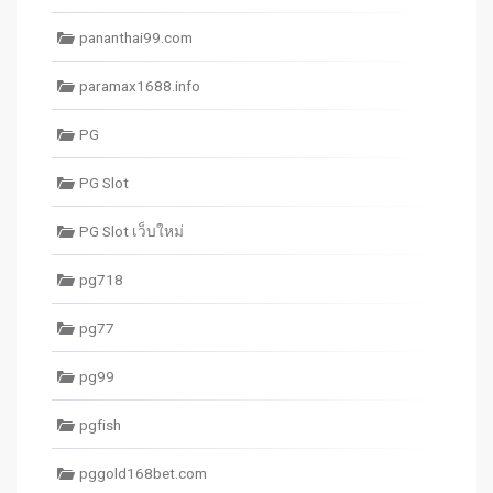
pananthai99.com
paramax1688.info
PG
PG Slot
PG Slot เว็บใหม่
pg718
pg77
pg99
pgfish
pggold168bet.com