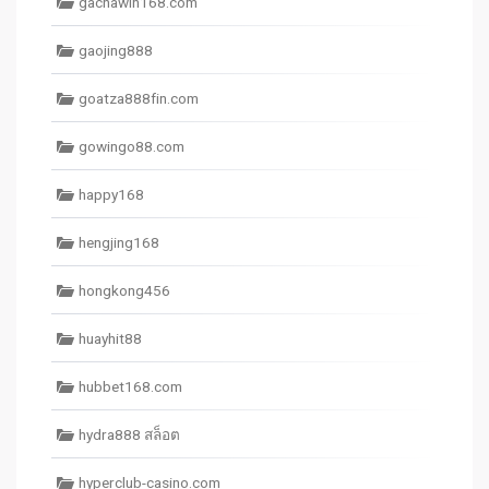
gachawin168.com
gaojing888
goatza888fin.com
gowingo88.com
happy168
hengjing168
hongkong456
huayhit88
hubbet168.com
hydra888 สล็อต
hyperclub-casino.com