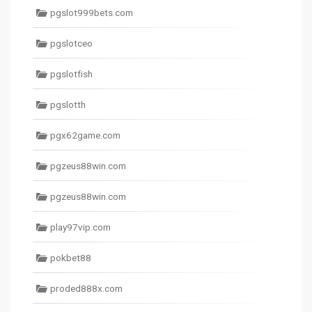
pgslot999bets.com
pgslotceo
pgslotfish
pgslotth
pgx62game.com
pgzeus88win.com
pgzeus88win.com
play97vip.com
pokbet88
proded888x.com