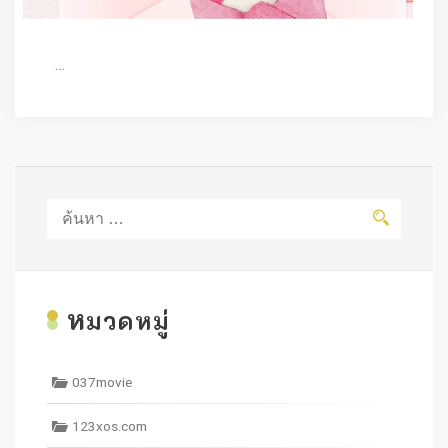
…
ค้นหา
สำหรับ:
ห
มวดหมู่
037movie
123xos.com