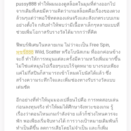
pussy888 ทำให้ผมมองดูสล็อตในมุมที่ต่างออกไป
จากเดิมที่เคยมีความคิดว่าเกมสล็อตคือเรื่องของดวง
ล้วนๆแต่ว่าพอใช้ทดลองเล่นจริงและสังเกตระบบเกม
อย่างตั้งใจ กลับทำให้พบว่ามีเนื้อหาเล็กๆหลายแบบที่
ช่วยเพิ่มโอกาสรับรางวัลได้มากกว่าที่คิด
ฟีพบร์พิเศษในหลายเกม ไม่ว่าจะเป็น Free Spin,
พุซซี่888
Wild, Scatter หรือโบนัสเกม ที่ออกค่อนข้าง
จะถี่ ทำให้การหมุนแต่ละครั้งมีความหวังเพิ่มมากขึ้น
ไม่ใช่แค่หมุนไปเรื่อยๆแบบไร้จุดหมาย บางรอบเพียง
แค่ไม่กี่สปินก็สามารถเข้าโหมดโบนัสได้แล้ว ซึ่ง
สร้างความระทึกใจและเพิ่มช่องทางรับรางวัลแบบ
เด่นชัด
อีกอย่างที่ทำให้มุมมองเปลี่ยนไปคือ การทดสอบเล่น
ก่อนลงทุนจริง ทำให้ผมได้ศึกษาจังหวะของเกม รู้
เรื่องว่าตอนไหนเกมกำลังจ่าย แล้วก็ช่วงไหนควรจะ
พัก พอเพียงเริ่มจับทางได้ การวางเป้าหมายเดิมพันก็
ทำเป็นดีขึ้น ลดการเสียโดยไม่จำเป็น และก็เพิ่ม