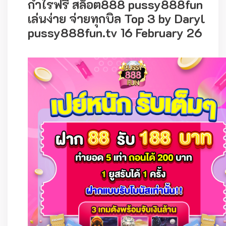
กำไรฟรี สล็อต888 pussy888fun
เล่นง่าย จ่ายทุกบิล Top 3 by Daryl
pussy888fun.tv 16 February 26