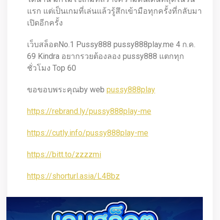
แรก แต่เป็นเกมที่เล่นแล้วรู้สึกเข้ามือทุกครั้งที่กลับมา
เปิดอีกครั้ง
เว็บสล็อตNo.1 Pussy888 pussy888play.me 4 ก.ค.
69 Kindra อยากรวยต้องลอง pussy888 แตกทุก
ชั่วโมง Top 60
ขอขอบพระคุณby web
pussy888play
https://rebrand.ly/pussy888play-me
https://cutly.info/pussy888play-me
https://bitt.to/zzzzmi
https://shorturl.asia/L4Bbz