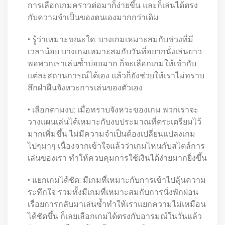
การเลือกเกมคราวต่อมาก็ง่ายขึ้น และก็เล่นได้ตรง
กับความจำเป็นของตนเองมากกว่าเดิม
• รู้ว่าเหมาะขณะใด: บางเกมเหมาะสมกับช่วงที่มี
เวลาน้อย บางเกมเหมาะสมกับวันที่อยากนั่งเล่นยาว
พอพวกเราเล่นซ้ำบ่อยมาก ก็จะเลือกเกมให้เข้ากับ
แต่ละสถานการณ์ได้เอง แล้วก็ยังช่วยให้เราไม่ทราบ
สึกฝ่าฝืนจังหวะการเล่นของตัวเอง
• เลือกตามงบ: เมื่อทราบจังหวะของเกม พวกเราจะ
วางแผนเล่นได้เหมาะกับงบประมาณที่ตระเตรียมไว้
มากเพิ่มขึ้น ไม่มีความจำเป็นต้องเปลี่ยนแปลงเกม
ไปๆมาๆ เนื่องจากเข้าใจแล้วว่าเกมไหนกับสไตล์การ
เล่นของเรา ทำให้ควบคุมการใช้เงินได้ง่ายมากยิ่งขึ้น
• แยกเกมได้ชัด: มีเกมที่เหมาะกับการเข้าไปลุ้นความ
ระทึกใจ รวมทั้งมีเกมที่เหมาะสมกับการนั่งพักผ่อน
เรื่อยการกลับมาเล่นซ้ำทำให้เราแยกความไม่เหมือน
ได้ชัดขึ้น ก็เลยเลือกเกมได้ตรงกับอารมณ์ในวันแล้ว