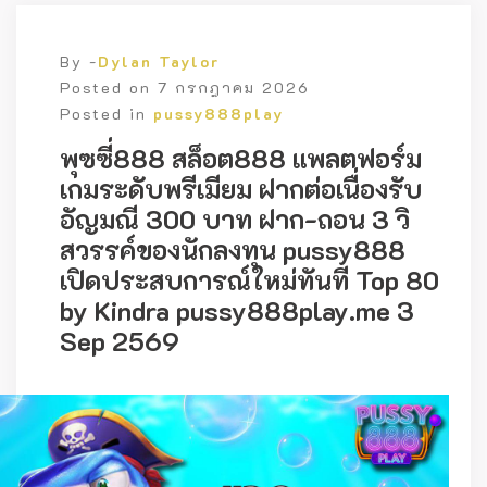
By -
Dylan Taylor
Posted on
7 กรกฎาคม 2026
Posted in
pussy888play
พุซซี่888 สล็อต888 แพลตฟอร์ม
เกมระดับพรีเมียม ฝากต่อเนื่องรับ
อัญมณี 300 บาท ฝาก-ถอน 3 วิ
สวรรค์ของนักลงทุน pussy888
เปิดประสบการณ์ใหม่ทันที Top 80
by Kindra pussy888play.me 3
Sep 2569