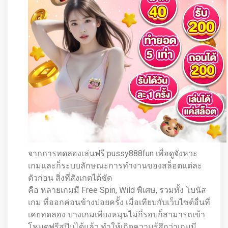
จากการทดลองเล่นฟรี pussy888fun เพื่อดูจังหวะ
เกมและก็ระบบลักษณะการทำงานของสล็อตแต่ละ
ตัวก่อน สิ่งที่สังเกตได้ชัด
คือ หลายเกมมี Free Spin, Wild พิเศษ, รวมทั้ง โบนัส
เกม ที่ออกค่อนข้างบ่อยครั้ง เมื่อเทียบกับเว็บไซต์อื่นที่
เคยทดลอง บางเกมเพียงหมุนไม่กี่รอบก็สามารถเข้า
โหมดฟรีสปินได้แล้ว ทำให้เกิดความรู้สึกว่าเกมมี