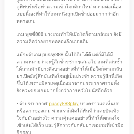
ดูฟีพบร์หรือทำความเข้าใจกติกาใหม่ ความต่อเนื่อง
แบบนี้เองที่ทำให้เกมหนึ่งถูกเปิดซ้ำบ่อยมากกว่าอีก
หลายเกม
เกม พุซซี่888 บางเกมทำให้เมื่อใดก็ตามกลับมา ยังมี
ความคิดว่าอยากทดลองอีกแบบเดิม
แม้จะจำเกม pussy888 นั้นได้ดิบได้ดี แต่ก็มิได้มี
ความหมายว่าจะรู้สึกซ้ำๆซากๆเสมอไป เกมที่เล่นซ้ำ
ได้นานมักมีบางสิ่งบางอย่างที่ทำให้เมื่อใดก็ตามกลับ
มาเปิดยังรู้สึกบันเทิงใจอยู่เป็นประจำ ความรู้สึกนี้เกิด
ขึ้นได้เพราะมีสาเหตุเนื่องมาจากบรรยากาศรวมทั้ง
จังหวะของเกมมากยิ่งกว่าการหวังโบนัสอีกด้วย
• จำบรรยากาศ:
pussy888play
บางคราวแค่เห็นปก
หรือฉากของเกม พวกเราก็คิดได้ทันทีว่าเคยบันเทิง
ใจกับมันอย่างไร ความคุ้นเคยอย่างนี้ทำให้ตกลงใจ
เข้าเล่นได้เร็ว และรู้สึกราวกับกลับมาเจอเกมที่เข้ามือ
อีกรอบ