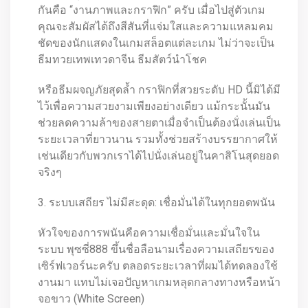
กันคือ “งานภาพและกราฟิก” ครับ เมื่อไปสู่ตัวเกม
คุณจะสัมผัสได้ถึงสีสันที่แจ่มใสและความแหลมคม
ชัดของนักแสดงในเกมสล็อตแต่ละเกม ไม่ว่าจะเป็น
ธีมทวยเทพเทวดาจีน ธีมสัตว์นำโชค
หรือธีมผจญภัยสุดล้ำ กราฟิกที่สวยระดับ HD นี้มิได้มี
ไว้เพื่อความสวยงามเพียงอย่างเดียว แม้กระนั้นมัน
ช่วยลดความล้าของสายตาเมื่อจำเป็นต้องนั่งเล่นเป็น
ระยะเวลาที่ยาวนาน รวมทั้งช่วยสร้างบรรยากาศให้
เช่นเดียวกับพวกเราได้ไปนั่งเล่นอยู่ในคาสิโนสุดยอด
จริงๆ
3. ระบบเสถียร ไม่มีสะดุด: เชื่อมั่นได้ในทุกยอดพนัน
หัวใจของการพนันคือความเชื่อมั่นและมั่นใจใน
ระบบ พุซซี่888 ขึ้นชื่อลือนามเรื่องความเสถียรของ
เซิร์ฟเวอร์นะครับ ตลอดระยะเวลาที่ผมได้ทดลองใช้
งานมา แทบไม่เจอปัญหาเกมหลุดกลางทางหรือหน้า
จอขาว (White Screen)