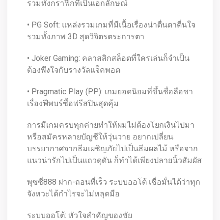
รวมทั้งกราฟิกที่เป็นเอกลักษณ์
• PG Soft: แหล่งรวมเกมที่มีเนื้อเรื่องน่าตื่นตาตื่นใจ
รวมทั้งภาพ 3D สุดวิจิตรตระการตา
• Joker Gaming: คลาสสิกสล็อตที่ใครเล่นก็จำเป็น
ต้องพึงใจกับรางวัลแจ็คพอต
• Pragmatic Play (PP): เกมยอดนิยมที่ขึ้นชื่อลือชา
เรื่องฟีพบร์ซื้อฟรีสปินสุดคุ้ม
การมีเกมครบทุกค่ายทำให้ผมไม่ต้องโยกเงินไปมา
หรือสมัครหลายบัญชีให้วุ่นวาย อยากเปลี่ยน
บรรยากาศจากธีมเผชิญภัยไปเป็นธีมผลไม้ หรือจาก
แนวน่ารักไปเป็นแถวดุดัน ก็ทำได้เพียงปลายนิ้วสัมผัส
พุซซี่888 ฝาก-ถอนที่เร็ว ระบบออโต้ เชื่อมั่นได้ว่าทุก
จังหวะได้กำไรจะไม่หลุดมือ
ระบบออโต้: หัวใจสำคัญของชัย