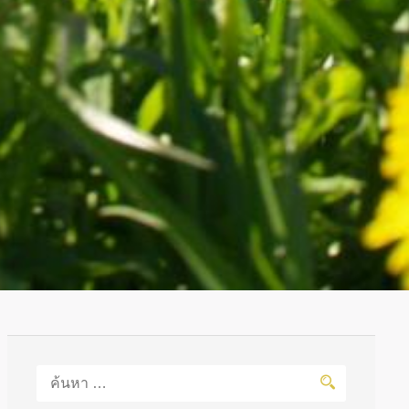
ค้นหา
สำหรับ: