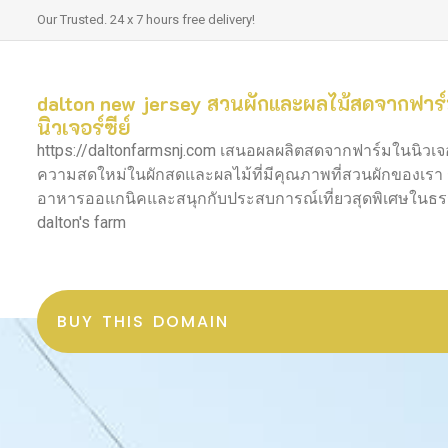
Our Trusted. 24 x 7 hours free delivery!
dalton new jersey สวนผักและผลไม้สดจากฟาร
นิวเจอร์ซีย์
https://daltonfarmsnj.com เสนอผลผลิตสดจากฟาร์มในนิวเจอ
ความสดใหม่ในผักสดและผลไม้ที่มีคุณภาพที่สวนผักของเรา
อาหารออแกนิคและสนุกกับประสบการณ์เที่ยวสุดพิเศษในธร
dalton's farm
BUY THIS DOMAIN