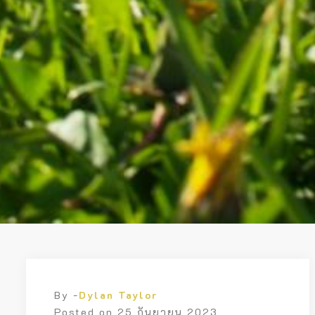
By -
Dylan Taylor
Posted on
25 กันยายน 2023