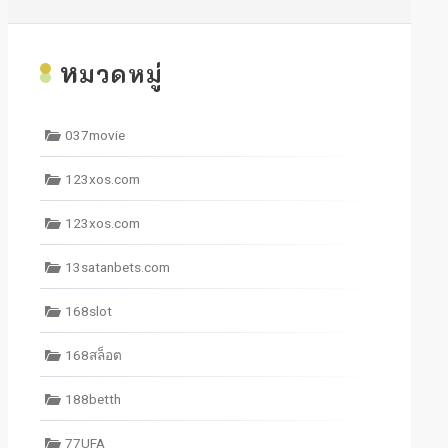
ห
มวดหมู่
037movie
123xos.com
123xos.com
13satanbets.com
168slot
168สล็อต
188betth
77UFA