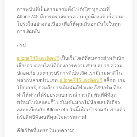
การพนันที่เป็นธรรมรวมทั้งโปร่งใส: ทุกเกมที่
Allone745 มีการตรวจทานความถูกต้องแล้วก็ความ
โปร่งใสอย่างต่อเนื่อง เพื่อให้คุณมั่นอกมั่นใจในทุก
การเดิมพัน
สรุป
allone745 เครดิตฟรี
เป็นเว็บไซต์ที่สมควรสำหรับนัก
เสี่ยงดวงออนไลน์ที่ต้องการความสบายสบาย ความ
ปลอดภัย และการบริการที่เป็นเลิศ เรามีเกมคาสิโน
หลากหลายประเภท,
allone745 เครดิตฟรี
สล็อต, เกม
โป๊กเกอร์, รวมถึงการเดิมพันกีฬาและอีสปอร์ต ที่จะ
ทำให้ท่านได้รับประสบการณ์การเดิมพันที่ดีที่สุด
พร้อมโบนัสและก็โปรโมชั่นมากไม่น้อยเลยทีเดียว
ลงทะเบียนกับ Allone745 วันนี้เพื่อเข้าร่วมกับเราแล้ว
ก็รับสิทธิพิเศษที่คุณไม่ควรพลาด!
คีย์เวิร์ดที่แทรกในบทความ: