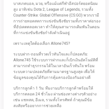
บาสเกตบอล, มวย, หรือแม้แต่กีฬาอีสปอร์ตยอดนิยม
สูง อาทิเช่น Dota 2, League of Legends, รวมทั้ง
Counter-Strike: Global Offensive (CS:GO) พวกเรามี
การถ่ายทอดสดการแข่งขันชิงชัยรวมทั้งราคาต่อรอง
ที่อัปเดตตลอดเวลา ทำให้คุณสามารถเดิมพันในตอน
ที่การแข่งขันชิงชัยกำลังดำเนินอยู่
เพราะเหตุใดต้องเลือก Allone745?
ระบบฝาก-ถอนที่รวดเร็วทันใจและก็ปลอดภัย:
Allone745 ใช้ระบบการฝากและก็เบิกเงินอัตโนมัติที่
สามารถทำธุรกรรมได้ในเวลาอันเร็วทันใจ พร้อม
ระบบความปลอดภัยที่ตามมาตรฐานสูงสุด เพื่อให้
ข้อมูลของคุณได้รับการคุ้มครองป้องกันอย่างดี
บริการลูกค้า 1 วัน: ทีมงานบริการลูกค้าพร้อมให้
บริการตลอด 24 ชั่วโมง ผ่านช่องทางต่างๆตัวอย่าง
เช่น แชทสด, อีเมล, รวมทั้งโทรศัพท์ ถ้าคุณมีข้อ
สงสัยหรืออยากการช่วยเหลือ