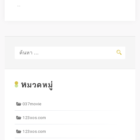
…
ค้นหา
สำหรับ:
ห
มวดหมู่
037movie
123xos.com
123xos.com