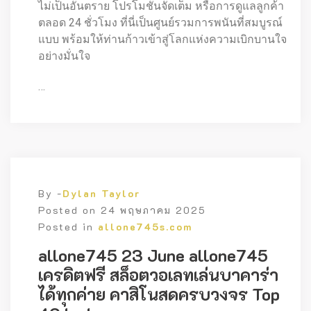
ไม่เป็นอันตราย โปรโมชั่นจัดเต็ม หรือการดูแลลูกค้า
ตลอด 24 ชั่วโมง ที่นี่เป็นศูนย์รวมการพนันที่สมบูรณ์
แบบ พร้อมให้ท่านก้าวเข้าสู่โลกแห่งความเบิกบานใจ
อย่างมั่นใจ
…
By -
Dylan Taylor
Posted on
24 พฤษภาคม 2025
Posted in
allone745s.com
allone745 23 June allone745
เครดิตฟรี สล็อตวอเลทเล่นบาคาร่า
ได้ทุกค่าย คาสิโนสดครบวงจร Top