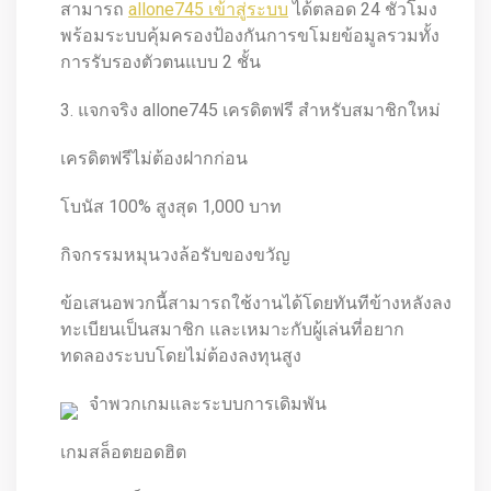
สามารถ
allone745 เข้าสู่ระบบ
ได้ตลอด 24 ชั่วโมง
พร้อมระบบคุ้มครองป้องกันการขโมยข้อมูลรวมทั้ง
การรับรองตัวตนแบบ 2 ชั้น
3. แจกจริง allone745 เครดิตฟรี สำหรับสมาชิกใหม่
เครดิตฟรีไม่ต้องฝากก่อน
โบนัส 100% สูงสุด 1,000 บาท
กิจกรรมหมุนวงล้อรับของขวัญ
ข้อเสนอพวกนี้สามารถใช้งานได้โดยทันทีข้างหลังลง
ทะเบียนเป็นสมาชิก และเหมาะกับผู้เล่นที่อยาก
ทดลองระบบโดยไม่ต้องลงทุนสูง
จำพวกเกมและระบบการเดิมพัน
เกมสล็อตยอดฮิต