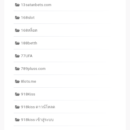
13satanbets.com
168slot
168สล็อต
188betth
77UFA
789pluss.com
8lots.me
918Kiss
918kiss ดาวน์โหลด
918kiss เข้าสู่ระบบ