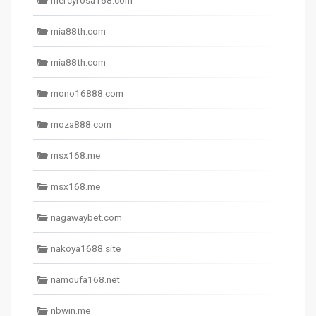
mercyrosa168.com
mia88th.com
mia88th.com
mono16888.com
moza888.com
msx168.me
msx168.me
nagawaybet.com
nakoya1688.site
namoufa168.net
nbwin.me