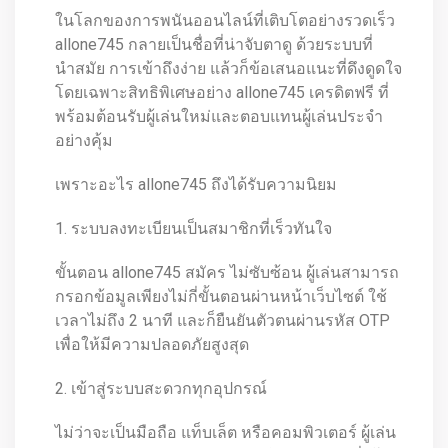
ในโลกของการพนันออนไลน์ที่เติบโตอย่างรวดเร็ว
allone745 กลายเป็นชื่อที่น่าจับตาดู ด้วยระบบที่
นำสมัย การเข้าถึงง่าย แล้วก็ข้อเสนอแนะที่ดึงดูดใจ
โดยเฉพาะสิทธิพิเศษอย่าง allone745 เครดิตฟรี ที่
พร้อมต้อนรับผู้เล่นใหม่และตอบแทนผู้เล่นประจำ
อย่างคุ้ม
เพราะอะไร allone745 ถึงได้รับความนิยม
1. ระบบลงทะเบียนเป็นสมาชิกที่เร็วทันใจ
ขั้นตอน allone745 สมัคร ไม่ซับซ้อน ผู้เล่นสามารถ
กรอกข้อมูลเพียงไม่กี่ขั้นตอนผ่านหน้าเว็บไซต์ ใช้
เวลาไม่ถึง 2 นาที และก็ยืนยันตัวตนผ่านรหัส OTP
เพื่อให้มีความปลอดภัยสูงสุด
2. เข้าสู่ระบบสะดวกทุกอุปกรณ์
ไม่ว่าจะเป็นมือถือ แท็บเล็ต หรือคอมพิวเตอร์ ผู้เล่น