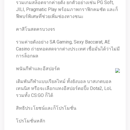
รวมเกมสล็อตจากค่ายดัง ยกตัวอย่างเช่น PG Soft,
JILI, Pragmatic Play พร้อมภาพกราฟิกคมชัด และก็
ฟีพบร์พิเศษที่ช่วยเพิ่มช่องทางชนะ
คาสิโนสดครบวงจร
รวมค่ายดังอย่าง SA Gaming, Sexy Baccarat, AE
Casino ถ่ายทอดสดจากต่างประเทศ เชื่อมั่นได้ว่าไม่มี
การล็อกผล
พนันกีฬาและอีสปอร์ต
เดิมพันกีฬาแบบเรียลไทม์ ทั้งยังบอล บาสเกตบอล
เทนนิส หรือจะเลือกแทงอีสปอร์ตอปิ้ง Dota2, LoL
รวมทั้ง CS:GO ก็ได้
สิทธิประโยชน์และก็โปรโมชั่น
โปรโมชั่นหลัก