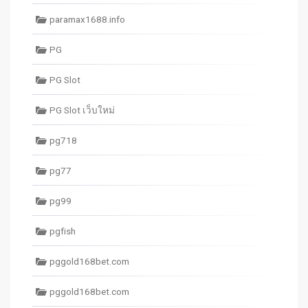
paramax1688.info
PG
PG Slot
PG Slot เว็บใหม่
pg718
pg77
pg99
pgfish
pggold168bet.com
pggold168bet.com