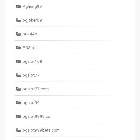
Pgheng99
pgjoker69
pgk44b
PGSlot
pgslot168
pgslot77
pgslot77.com
pgslot99
pgslot9999.co
pgslot999bets.com