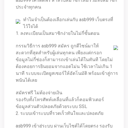
asb999 เครดิตฟรี สำหรับสมาชิกใหม่รวมทั้งสมาชิก
ประจำทุกคน
ทำไมจำเป็นต้องเลือกเล่นกับ asb999 เว็บตรงที่
ไว้ใจได้
1. ลงทะเบียนเป็นสมาชิกง่ายในไม่กี่ขั้นตอน
กรรมวิธีการ asb999 สมัคร ถูกดีไซน์มาให้
สะดวกที่สุดสำหรับผู้เล่นทุกคน เพียงแต่กรอก
ข้อมูลไม่กี่ช่องก็สามารถเข้าเล่นได้ในทันที โดยไม่
ต้องคอยการยินยอมจากแอดไม่น ใช้เวลาไม่เกิน 1
นาที ระบบจะเปิดยูสเซอร์ให้อัตโนมัติ พร้อมเข้าสู่การ
พนันได้เลย
สมัครฟรี ไม่ต้องจ่ายเงิน
รองรับทั้งโทรศัพท์เคลื่อนที่แล้วก็คอมพิวเตอร์
ข้อมูลส่วนตัวปลอดภัยด้วยระบบ SSL
2. ระบบเข้าระบบที่รวดเร็วทันใจและปลอดภัย
asb999 เข้าสู่ระบบ ผ่านเว็บไซต์ได้โดยตรง รองรับ