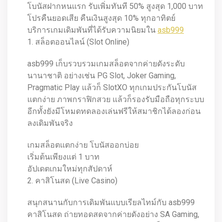
โบนัสฝากหนแรก รับเพิ่มทันที 50% สูงสุด 1,000 บาท
โปรคืนยอดเสีย คืนเงินสูงสุด 10% ทุกอาทิตย์
บริการเกมเดิมพันที่ได้รับความนิยมใน
asb999
1. สล็อตออนไลน์ (Slot Online)
asb999 เก็บรวบรวมเกมสล็อตจากค่ายดังระดับ
นานาชาติ อย่างเช่น PG Slot, Joker Gaming,
Pragmatic Play แล้วก็ SlotXO ทุกเกมประกันโบนัส
แตกง่าย ภาพกราฟิกสวย แล้วก็รองรับมือถือทุกระบบ
อีกทั้งยังมีโหมดทดลองเล่นฟรีให้สมาชิกได้ลองก่อน
ลงเดิมพันจริง
เกมสล็อตแตกง่าย โบนัสออกบ่อย
เริ่มต้นเพียงแต่ 1 บาท
อัปเดตเกมใหม่ทุกสัปดาห์
2. คาสิโนสด (Live Casino)
สนุกสนานกับการเดิมพันแบบเรียลไทม์กับ asb999
คาสิโนสด ถ่ายทอดสดจากค่ายดังอย่าง SA Gaming,