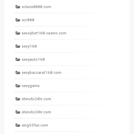
sclass8888.com
scr888
sexxybet168-casino.com
sexy168
sexyauto168
sexybaccarat168.com
sexygame
shinobi24hr.com
shinobi24hr.com
sing55fun.com