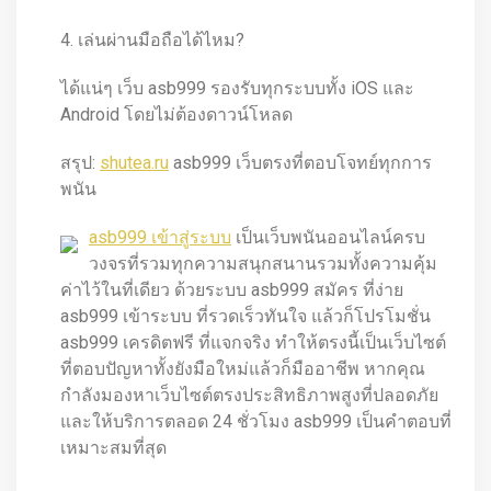
4. เล่นผ่านมือถือได้ไหม?
ได้แน่ๆ เว็บ asb999 รองรับทุกระบบทั้ง iOS และ
Android โดยไม่ต้องดาวน์โหลด
สรุป:
shutea.ru
asb999 เว็บตรงที่ตอบโจทย์ทุกการ
พนัน
asb999 เข้าสู่ระบบ
เป็นเว็บพนันออนไลน์ครบ
วงจรที่รวมทุกความสนุกสนานรวมทั้งความคุ้ม
ค่าไว้ในที่เดียว ด้วยระบบ asb999 สมัคร ที่ง่าย
asb999 เข้าระบบ ที่รวดเร็วทันใจ แล้วก็โปรโมชั่น
asb999 เครดิตฟรี ที่แจกจริง ทำให้ตรงนี้เป็นเว็บไซต์
ที่ตอบปัญหาทั้งยังมือใหม่แล้วก็มืออาชีพ หากคุณ
กำลังมองหาเว็บไซต์ตรงประสิทธิภาพสูงที่ปลอดภัย
และให้บริการตลอด 24 ชั่วโมง asb999 เป็นคำตอบที่
เหมาะสมที่สุด