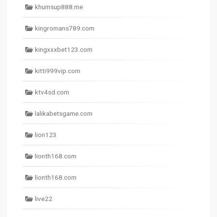
khumsup888.me
kingromans789.com
kingxxxbet123.com
kitti999vip.com
ktv4sd.com
lalikabetsgame.com
lion123
lionth168.com
lionth168.com
live22