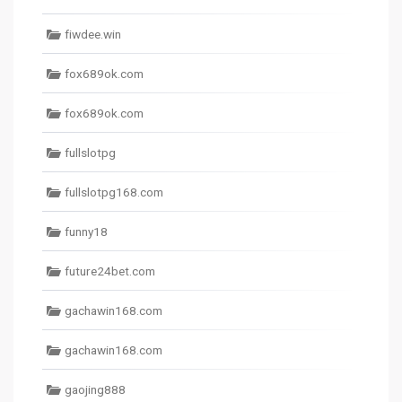
fiwdee.win
fox689ok.com
fox689ok.com
fullslotpg
fullslotpg168.com
funny18
future24bet.com
gachawin168.com
gachawin168.com
gaojing888