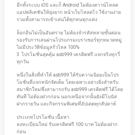
อีกทั้งระบบ iOS และก็ Android ไม่ต้องดาวน์โหลด
แอปพลิเคชันให้ยุ่งยาก หน้าเว็บโหลดไว ใช้งานง่าย
รวมทั้งสามารถเข้าเล่นได้ทุกหนทุกแห่ง
ล็อกอินไม่เป็นอันตราย ไม่ต้องจำรหัสหลายขั้นตอน
รองรับการเล่นผ่านโปรแกรมเบราเซอร์ทุกหมวดหมู่
ไม่มีประวัติข้อมูลรั่วไหล 100%
3. โปรโมชั่นสุดคุ้ม asb999 เครดิตฟรี แจกจริงทุกวี่
ทุกวัน
หนึ่งในสิ่งที่ทำให้ asb999 ได้รับความนิยมเป็นโปร
โมชั่นที่แจกหนักจัดเต็ม โดยเฉพาะอย่างยิ่งสำหรับ
สมาชิกใหม่ซึ่งสามารถรับ asb999 เครดิตฟรี ได้โดย
ทันที ไม่ต้องฝากก่อน นอกเหนือจากนั้นยังมีโบนัส
ฝากรายวัน และกิจกรรมพิเศษที่อัปเดตทุกสัปดาห์
ประเภทโปรโมชั่น เนื้อหา
ลงทะเบียนใหม่ รับเครดิตฟรี 100 บาท ไม่ต้องฝาก
ก่อน