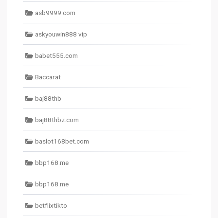
asb9999.com
askyouwin888 vip
babet555.com
Baccarat
baj88thb
baj88thbz.com
baslot168bet.com
bbp168.me
bbp168.me
betflixtikto