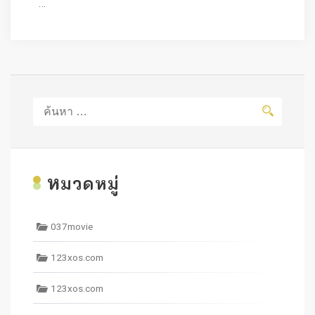
…
ค้นหา
สำหรับ:
ห
มวดหมู่
037movie
123xos.com
123xos.com