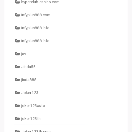
hyperclub-casino.com
infyplus888.com
infyplus888.info
infyplus888.info
jav
Jinda55
jinda888
Joker123
joker123auto
joker123th
Joker123th.com