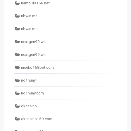
namoufa168.net
nbwin.me
nbwin.me
nextgen99.win
nextgen99.win
niseko168bet.com
no1huay
no1huay.com
okcasino
okcasino159.com