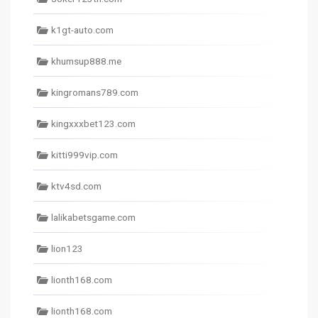
k1gt-auto.com
khumsup888.me
kingromans789.com
kingxxxbet123.com
kitti999vip.com
ktv4sd.com
lalikabetsgame.com
lion123
lionth168.com
lionth168.com