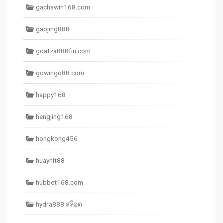
gachawin168.com
gaojing888
goatza888fin.com
gowingo88.com
happy168
hengjing168
hongkong456
huayhit88
hubbet168.com
hydra888 สล็อต