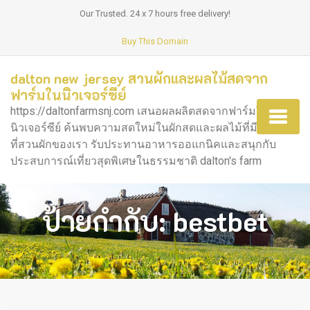
Our Trusted. 24 x 7 hours free delivery!
Buy This Domain
dalton new jersey สวนผักและผลไม้สดจาก
ฟาร์มในนิวเจอร์ซีย์
https://daltonfarmsnj.com เสนอผลผลิตสดจากฟาร์มใน
นิวเจอร์ซีย์ ค้นพบความสดใหม่ในผักสดและผลไม้ที่มีคุณภาพ
ที่สวนผักของเรา รับประทานอาหารออแกนิคและสนุกกับ
ประสบการณ์เที่ยวสุดพิเศษในธรรมชาติ dalton's farm
ป้ายกำกับ:
bestbet