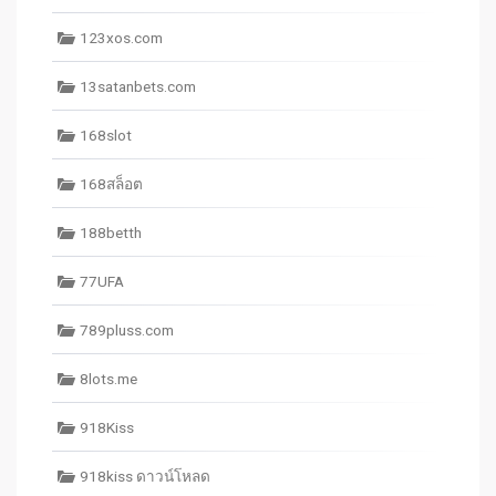
123xos.com
13satanbets.com
168slot
168สล็อต
188betth
77UFA
789pluss.com
8lots.me
918Kiss
918kiss ดาวน์โหลด