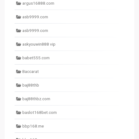
argus16888.com
asb9999.com
asb9999.com
askyouwin888 vip
babet555.com
Baccarat
baj88thb
baj88thbz.com
baslot168bet.com
bbp168.me