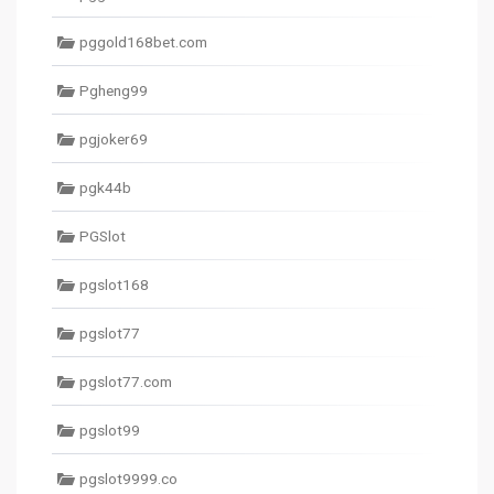
pggold168bet.com
Pgheng99
pgjoker69
pgk44b
PGSlot
pgslot168
pgslot77
pgslot77.com
pgslot99
pgslot9999.co