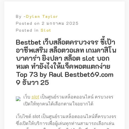
By -
Dylan Taylor
Posted on
2 มกราคม 2025
Posted in
Slot
Bestbet เว็บสล็อตครบวงจร ชี้เป้า
อาชีพเสริม สล็อตวอเลท เกมคาสิโน
บาคาร่า ยิงปลา สล็อต slot บอก
หมด ทำยังไงให้แจ็คพอตแตกง่าย
Top 73 by Raul Bestbet69.com
9 ธันวา 25
เว็บ
slot
เป็นศูนย์รวมสล็อตออนไลน์ ครบวงจร
เปิดให้ทุกคนได้เลือกตามใจอยากได้
เว็บไซต์ slot เป็นศูนย์รวมสล็อตออนไลน์ที่ครบวงจร
ซึ่งเปิดให้บริการเพื่อผู้เล่นทุกท่านสามารถเลือกเล่น