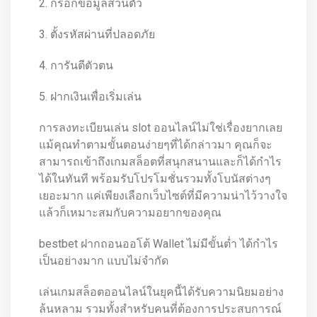
2. กรอกข้อมูลส่วนตัว
3. ตั้งรหัสผ่านที่ปลอดภัย
4. การันตีตัวตน
5. ฝากเงินเพื่อเริ่มเล่น
การลงทะเบียนเล่น slot ออนไลน์ไม่ใช่เรื่องยากเลย
แม้คุณทำตามขั้นตอนง่ายๆที่ได้กล่าวมา คุณก็จะ
สามารถเข้าถึงเกมสล็อตที่สนุกสนานและก็ได้กำไร
ได้ในทันที พร้อมรับโปรโมชั่นรวมทั้งโบนัสต่างๆ
เยอะมาก แค่เพียงเลือกเว็บไซต์ที่มีความน่าไว้วางใจ
แล้วก็เหมาะสมกับความอยากของคุณ
bestbet ฝากถอนออโต้ Wallet ไม่มีขั้นต่ำ ได้กำไร
เป็นอย่างมาก แบบไม่จำกัด
เล่นเกมสล็อตออนไลน์ในยุคนี้ได้รับความนิยมอย่าง
ล้นหลาม รวมทั้งสำหรับคนที่ต้องการประสบการณ์