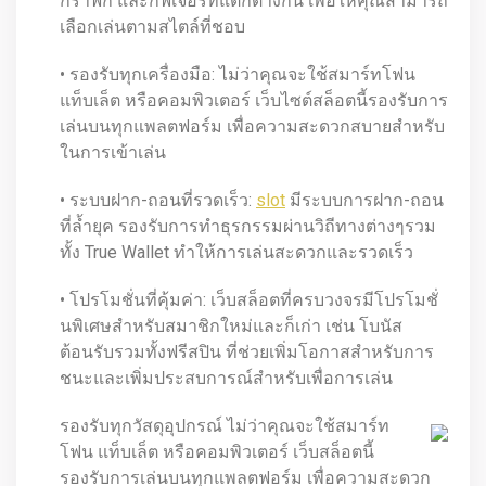
กราฟิก และก็ฟีเจอร์ที่แตกต่างกัน เพื่อให้คุณสามารถ
เลือกเล่นตามสไตล์ที่ชอบ
• รองรับทุกเครื่องมือ: ไม่ว่าคุณจะใช้สมาร์ทโฟน
แท็บเล็ต หรือคอมพิวเตอร์ เว็บไซต์สล็อตนี้รองรับการ
เล่นบนทุกแพลตฟอร์ม เพื่อความสะดวกสบายสำหรับ
ในการเข้าเล่น
• ระบบฝาก-ถอนที่รวดเร็ว:
slot
มีระบบการฝาก-ถอน
ที่ล้ำยุค รองรับการทำธุรกรรมผ่านวิถีทางต่างๆรวม
ทั้ง True Wallet ทำให้การเล่นสะดวกและรวดเร็ว
• โปรโมชั่นที่คุ้มค่า: เว็บสล็อตที่ครบวงจรมีโปรโมชั่
นพิเศษสำหรับสมาชิกใหม่และก็เก่า เช่น โบนัส
ต้อนรับรวมทั้งฟรีสปิน ที่ช่วยเพิ่มโอกาสสำหรับการ
ชนะและเพิ่มประสบการณ์สำหรับเพื่อการเล่น
รองรับทุกวัสดุอุปกรณ์ ไม่ว่าคุณจะใช้สมาร์ท
โฟน แท็บเล็ต หรือคอมพิวเตอร์ เว็บสล็อตนี้
รองรับการเล่นบนทุกแพลตฟอร์ม เพื่อความสะดวก