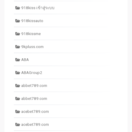
918kiss เข้าสู่ระบบ
918kissauto
918kissme
9kpluss.com
ABA
ABAGroup2
abbet789.com
abbet789.com
acebet789.com
acebet789.com