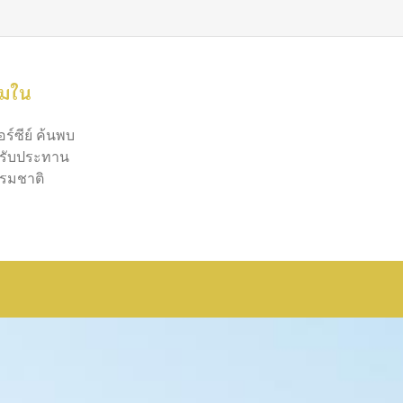
์มใน
ร์ซีย์ ค้นพบ
 รับประทาน
รมชาติ