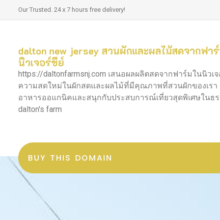
Our Trusted. 24 x 7 hours free delivery!
dalton new jersey สวนผักและผลไม้สดจากฟาร
นิวเจอร์ซีย์
https://daltonfarmsnj.com เสนอผลผลิตสดจากฟาร์มในนิวเจอ
ความสดใหม่ในผักสดและผลไม้ที่มีคุณภาพที่สวนผักของเรา
อาหารออแกนิคและสนุกกับประสบการณ์เที่ยวสุดพิเศษในธร
dalton's farm
BUY THIS DOMAIN