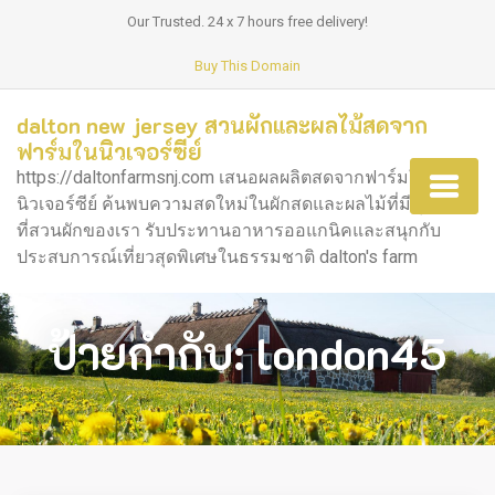
Our Trusted. 24 x 7 hours free delivery!
Buy This Domain
dalton new jersey สวนผักและผลไม้สดจาก
ฟาร์มในนิวเจอร์ซีย์
https://daltonfarmsnj.com เสนอผลผลิตสดจากฟาร์มใน
นิวเจอร์ซีย์ ค้นพบความสดใหม่ในผักสดและผลไม้ที่มีคุณภาพ
ที่สวนผักของเรา รับประทานอาหารออแกนิคและสนุกกับ
ประสบการณ์เที่ยวสุดพิเศษในธรรมชาติ dalton's farm
ป้ายกำกับ:
london45