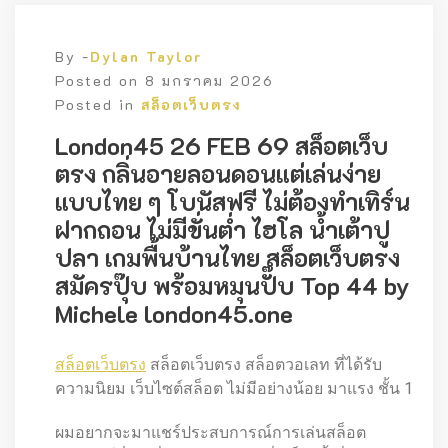
By -
Dylan Taylor
Posted on
8 มกราคม 2026
Posted in
สล็อตเว็บตรง
London45 26 FEB 69 สล็อตเว็บ
ตรง กลิ่นอายลอนดอนแต่เล่นง่าย
แบบไทย ๆ โบนัสฟรี ไม่ต้องทำเทิร์น
ฝากถอน ไม่มีขั่นต่ำ ไฮโล น้ำเต้าปู
ปลา เกมพื้นบ้านไทย สล็อตเว็บตรง
สมัครปุ๊บ พร้อมหมุนปั๊บ Top 44 by
Michele london45.one
สล็อตเว็บตรง
สล็อตเว็บตรง สล็อตวอเลท ที่ได้รับ
ความนิยม เว็บไซต์สล็อต ไม่มีอย่างน้อย มาแรง ชั้น 1
ผมอยากจะมาแชร์ประสบการณ์การเล่นสล็อต