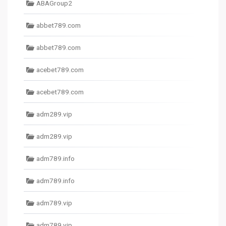
ABAGroup2
abbet789.com
abbet789.com
acebet789.com
acebet789.com
adm289.vip
adm289.vip
adm789.info
adm789.info
adm789.vip
adm789.vip