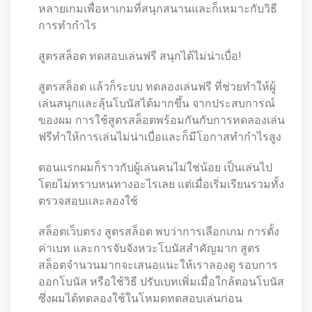
หลายเกมเพื่อหาเกมที่สนุกสนานและก็เหมาะกับวิธี
การทำกำไร
สูตรสล็อต ทดสอบเล่นฟรี สนุกได้ไม่น่าเบื่อ!
สูตรสล็อต แล้วก็ระบบ ทดลองเล่นฟรี ที่ช่วยทำให้ผู้
เล่นสนุกและลุ้นโบนัสได้มากขึ้น จากประสบการณ์
ของผม การใช้สูตรสล็อตพร้อมกันกับการทดลองเล่น
ฟรีทำให้การเล่นไม่น่าเบื่อและก็มีโอกาสทำกำไรสูง
ตอนแรกผมก็ราวกับผู้เล่นคนไม่ใช่น้อย เป็นเล่นไป
โดยไม่ทราบหนทางอะไรเลย แต่เมื่อเริ่มเรียนรวมทั้ง
ตรวจสอบและลองใช้
สล็อตเว็บตรง สูตรสล็อต พบว่าการเลือกเกม การตั้ง
ค่าเบท และการจับจังหวะโบนัสสำคัญมาก สูตร
สล็อตจำนวนมากจะเสนอแนะให้เราลองดู รอบการ
ออกโบนัส หรือใช้วิธี ปรับเบทเพิ่มเมื่อใกล้ตอนโบนัส
ซึ่งผมได้ทดลองใช้ในโหมดทดสอบเล่นก่อน