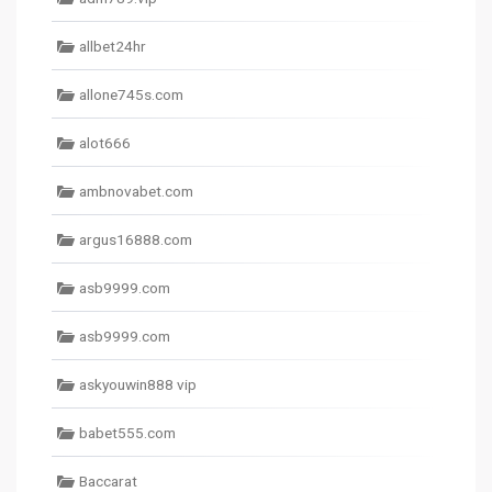
allbet24hr
allone745s.com
alot666
ambnovabet.com
argus16888.com
asb9999.com
asb9999.com
askyouwin888 vip
babet555.com
Baccarat