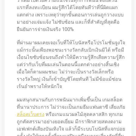
ว่าเต็มไปด้วยความแน่ใจในทุกการพนัน ตั้งแต่วัน
แรกที่ลงทะเบียน ผมรู้สึกได้โดยทันทีว่าที่นี่ผิดแผก
แตกต่าง เพราะเหตุว่าทุกขั้นตอนการเล่นถูกวางแบบ
มาอย่างแจ่มแจ้ง ไม่ซับซ้อน และก็ที่สำคัญที่สุดคือ
ยืนยันการจ่ายเงินจริง 100%
ที่ผ่านมาผมเคยเจอเว็บที่ให้โบนัสหรือโปรโมชั่นจูงใจ
แม้กระนั้นเพียงพอชนะรางวัลกลับเบิกเงินมิได้ หรือมี
เงื่อนไขซับซ้อนจนถึงทำให้มีความรู้สึกเสียความรู้สึก
แต่ว่ากับเว็บที่ผมเล่นในตอนนี้แตกต่างอย่างสิ้นเชิง
เมื่อใดก็ตามผมชนะ ไม่ว่าจะเป็นรางวัลเล็กหรือ
รางวัลใหญ่ เงินก็เข้าบัญชีโดยทันที ไม่มีข้อแม้ซ่อน
เร้นอำพรางให้หนักใจ
ผมสนุกสนานกับการพนันมากเพิ่มขึ้นเป็น เกมสล็อต
ที่นานาประการ ไม่ว่าจะเป็นเกมธีมแฟนตาซี เสี่ยงภัย
สล็อตเว็บตรง
หรือเกมแนวผลไม้สุดคลาสสิก ทุกเกม
ถูกคัดสรรมาอย่างยอดเยี่ยม มีกราฟิกสวยสดงดงาม
เอฟเฟกต์เสียงบันเทิงใจ แล้วก็มีระบบโบนัสที่แจกบ่อย