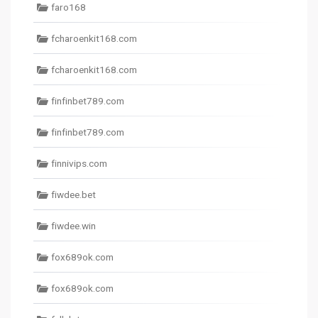
faro168
fcharoenkit168.com
fcharoenkit168.com
finfinbet789.com
finfinbet789.com
finnivips.com
fiwdee.bet
fiwdee.win
fox689ok.com
fox689ok.com