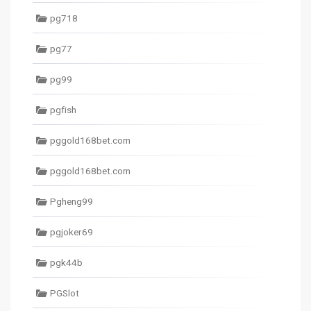
pg718
pg77
pg99
pgfish
pggold168bet.com
pggold168bet.com
Pgheng99
pgjoker69
pgk44b
PGSlot