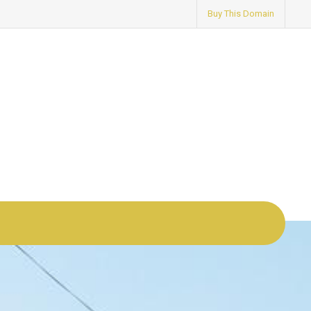
Buy This Domain