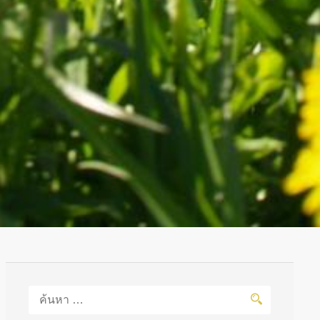
ค้นหา
สำหรับ: