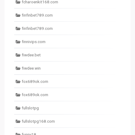
fcharoenkit168.com
finfinbet789.com
finfinbet789.com
finnivips.com
fiwdee.bet
fiwdee.win
fox689ok.com
fox689ok.com
fullslotpg
fullslotpg168.com
funny18