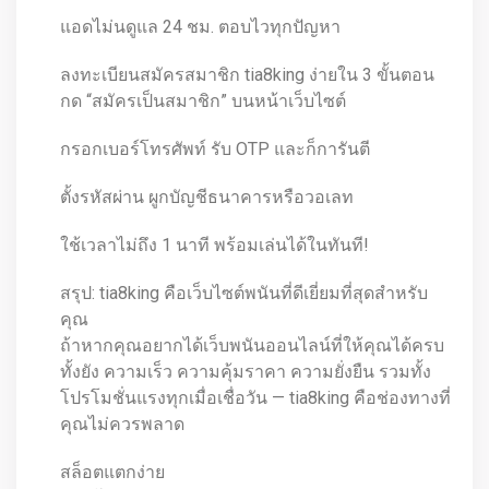
แอดไม่นดูแล 24 ชม. ตอบไวทุกปัญหา
ลงทะเบียนสมัครสมาชิก tia8king ง่ายใน 3 ขั้นตอน
กด “สมัครเป็นสมาชิก” บนหน้าเว็บไซต์
กรอกเบอร์โทรศัพท์ รับ OTP และก็การันตี
ตั้งรหัสผ่าน ผูกบัญชีธนาคารหรือวอเลท
ใช้เวลาไม่ถึง 1 นาที พร้อมเล่นได้ในทันที!
สรุป: tia8king คือเว็บไซต์พนันที่ดีเยี่ยมที่สุดสำหรับ
คุณ
ถ้าหากคุณอยากได้เว็บพนันออนไลน์ที่ให้คุณได้ครบ
ทั้งยัง ความเร็ว ความคุ้มราคา ความยั่งยืน รวมทั้ง
โปรโมชั่นแรงทุกเมื่อเชื่อวัน — tia8king คือช่องทางที่
คุณไม่ควรพลาด
สล็อตแตกง่าย