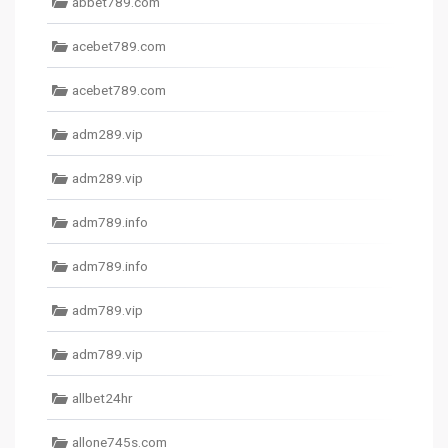
abbet789.com
acebet789.com
acebet789.com
adm289.vip
adm289.vip
adm789.info
adm789.info
adm789.vip
adm789.vip
allbet24hr
allone745s.com