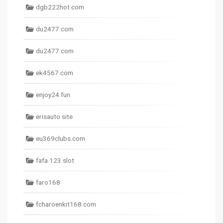
dgb222hot.com
du2477.com
du2477.com
ek4567.com
enjoy24.fun
erisauto.site
eu369clubs.com
fafa 123 slot
faro168
fcharoenkit168.com