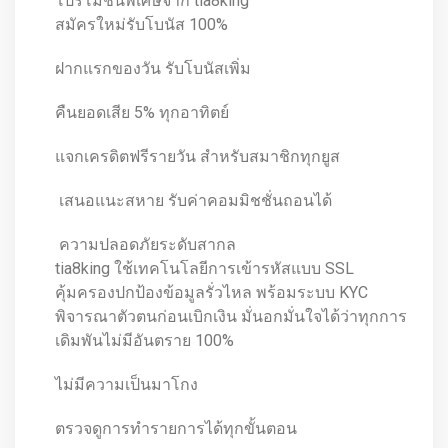
โปรโมชั่นพิเศษจาก tia8king
สมัครใหม่รับโบนัส 100%
ฝากแรกของวัน รับโบนัสเพิ่ม
คืนยอดเสีย 5% ทุกอาทิตย์
แจกเครดิตฟรีรายวัน สำหรับสมาชิกทุกยูส
‍‍‍ เสนอแนะสหาย รับค่าคอมมิชชั่นถอนได้
️ ความปลอดภัยระดับสากล
tia8king ใช้เทคโนโลยีการเข้ารหัสแบบ SSL
คุ้มครองปกป้องข้อมูลรั่วไหล พร้อมระบบ KYC
พิจารณาตัวตนก่อนเบิกเงิน มั่นอกมั่นใจได้ว่าทุกการ
เดิมพันไม่มีอันตราย 100%
ไม่มีความเป็นมาโกง
ตรวจดูการทำรายการได้ทุกขั้นตอน