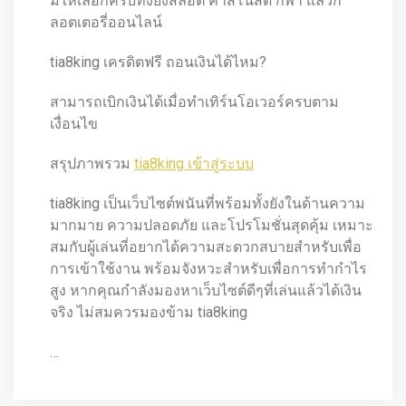
มีให้เลือกครบทั้งยังสล็อต คาสิโนสด กีฬา แล้วก็
ลอตเตอรี่ออนไลน์
tia8king เครดิตฟรี ถอนเงินได้ไหม?
สามารถเบิกเงินได้เมื่อทำเทิร์นโอเวอร์ครบตาม
เงื่อนไข
สรุปภาพรวม
tia8king เข้าสู่ระบบ
tia8king เป็นเว็บไซต์พนันที่พร้อมทั้งยังในด้านความ
มากมาย ความปลอดภัย และโปรโมชั่นสุดคุ้ม เหมาะ
สมกับผู้เล่นที่อยากได้ความสะดวกสบายสำหรับเพื่อ
การเข้าใช้งาน พร้อมจังหวะสำหรับเพื่อการทำกำไร
สูง หากคุณกำลังมองหาเว็บไซต์ดีๆที่เล่นแล้วได้เงิน
จริง ไม่สมควรมองข้าม tia8king
…