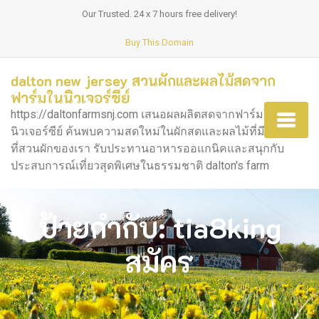
Our Trusted. 24 x 7 hours free delivery!
Buy This Domain
dalton new jersey สวนผักและผลไม้สดจาก
ฟาร์มในนิวเจอร์ซีย์
https://daltonfarmsnj.com เสนอผลผลิตสดจากฟาร์มใน
นิวเจอร์ซีย์ ค้นพบความสดใหม่ในผักสดและผลไม้ที่มีคุณภาพ
ที่สวนผักของเรา รับประทานอาหารออแกนิคและสนุกกับ
ประสบการณ์เที่ยวสุดพิเศษในธรรมชาติ dalton's farm
ป้ายกำกับ:
tia8king
สมัคร