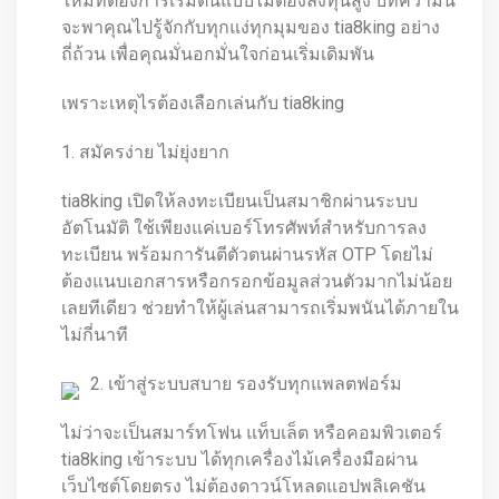
ใหม่ที่ต้องการเริ่มต้นแบบไม่ต้องลงทุนสูง บทความนี้
จะพาคุณไปรู้จักกับทุกแง่ทุกมุมของ tia8king อย่าง
ถี่ถ้วน เพื่อคุณมั่นอกมั่นใจก่อนเริ่มเดิมพัน
เพราะเหตุไรต้องเลือกเล่นกับ tia8king
1. สมัครง่าย ไม่ยุ่งยาก
tia8king เปิดให้ลงทะเบียนเป็นสมาชิกผ่านระบบ
อัตโนมัติ ใช้เพียงแค่เบอร์โทรศัพท์สำหรับการลง
ทะเบียน พร้อมการันตีตัวตนผ่านรหัส OTP โดยไม่
ต้องแนบเอกสารหรือกรอกข้อมูลส่วนตัวมากไม่น้อย
เลยทีเดียว ช่วยทำให้ผู้เล่นสามารถเริ่มพนันได้ภายใน
ไม่กี่นาที
2. เข้าสู่ระบบสบาย รองรับทุกแพลตฟอร์ม
ไม่ว่าจะเป็นสมาร์ทโฟน แท็บเล็ต หรือคอมพิวเตอร์
tia8king เข้าระบบ ได้ทุกเครื่องไม้เครื่องมือผ่าน
เว็บไซต์โดยตรง ไม่ต้องดาวน์โหลดแอปพลิเคชัน