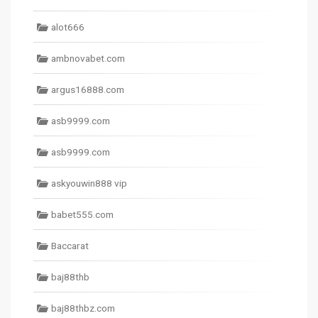
alot666
ambnovabet.com
argus16888.com
asb9999.com
asb9999.com
askyouwin888 vip
babet555.com
Baccarat
baj88thb
baj88thbz.com