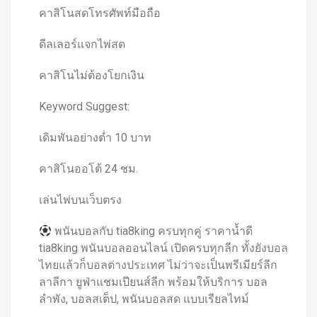
คาสิโนสดโทรศัพท์มือถือ
ดีลเลอร์แจกไพ่สด
คาสิโนไม่ต้องโยกเงิน
Keyword Suggest:
เดิมพันอย่างต่ำ 10 บาท
คาสิโนออโต้ 24 ชม.
เล่นไพ่บนเว็บตรง
พนันบอลกับ tia8king ครบทุกคู่ ราคาน้ำดี
tia8king พนันบอลออนไลน์ เปิดครบทุกลีก ทั้งยังบอล
ไทยแล้วก็บอลต่างประเทศ ไม่ว่าจะเป็นพรีเมียร์ลีก
ลาลีกา ยูฟ่าแชมเปียนส์ลีก พร้อมให้บริการ บอล
ลำพัง, บอลสเต็ป, พนันบอลสด แบบเรียลไทม์