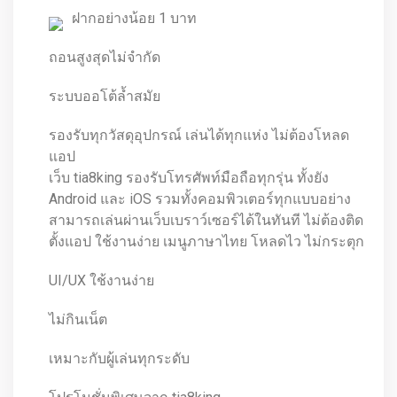
ฝากอย่างน้อย 1 บาท
ถอนสูงสุดไม่จำกัด
ระบบออโต้ล้ำสมัย
รองรับทุกวัสดุอุปกรณ์ เล่นได้ทุกแห่ง ไม่ต้องโหลด
แอป
เว็บ tia8king รองรับโทรศัพท์มือถือทุกรุ่น ทั้งยัง
Android และ iOS รวมทั้งคอมพิวเตอร์ทุกแบบอย่าง
สามารถเล่นผ่านเว็บเบราว์เซอร์ได้ในทันที ไม่ต้องติด
ตั้งแอป ใช้งานง่าย เมนูภาษาไทย โหลดไว ไม่กระตุก
UI/UX ใช้งานง่าย
ไม่กินเน็ต
เหมาะกับผู้เล่นทุกระดับ