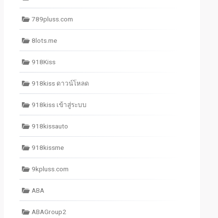
789pluss.com
8lots.me
918Kiss
918kiss ดาวน์โหลด
918kiss เข้าสู่ระบบ
918kissauto
918kissme
9kpluss.com
ABA
ABAGroup2