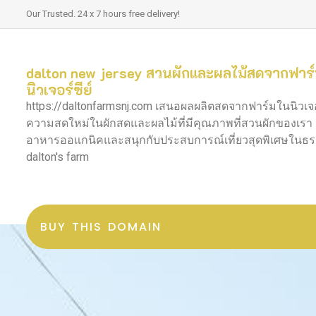
Our Trusted. 24 x 7 hours free delivery!
dalton new jersey สวนผักและผลไม้สดจากฟาร
นิวเจอร์ซีย์
https://daltonfarmsnj.com เสนอผลผลิตสดจากฟาร์มในนิวเจอ
ความสดใหม่ในผักสดและผลไม้ที่มีคุณภาพที่สวนผักของเรา
อาหารออแกนิคและสนุกกับประสบการณ์เที่ยวสุดพิเศษในธร
dalton's farm
BUY THIS DOMAIN