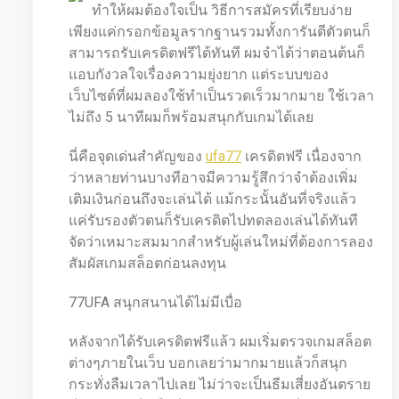
ทำให้ผมต้องใจเป็น วิธีการสมัครที่เรียบง่าย
เพียงแค่กรอกข้อมูลรากฐานรวมทั้งการันตีตัวตนก็
สามารถรับเครดิตฟรีได้ทันที ผมจำได้ว่าตอนต้นก็
แอบกังวลใจเรื่องความยุ่งยาก แต่ระบบของ
เว็บไซต์ที่ผมลองใช้ทำเป็นรวดเร็วมากมาย ใช้เวลา
ไม่ถึง 5 นาทีผมก็พร้อมสนุกกับเกมได้เลย
นี่คือจุดเด่นสำคัญของ
ufa77
เครดิตฟรี เนื่องจาก
ว่าหลายท่านบางทีอาจมีความรู้สึกว่าจำต้องเพิ่ม
เติมเงินก่อนถึงจะเล่นได้ แม้กระนั้นอันที่จริงแล้ว
แค่รับรองตัวตนก็รับเครดิตไปทดลองเล่นได้ทันที
จัดว่าเหมาะสมมากสำหรับผู้เล่นใหม่ที่ต้องการลอง
สัมผัสเกมสล็อตก่อนลงทุน
77UFA สนุกสนานได้ไม่มีเบื่อ
หลังจากได้รับเครดิตฟรีแล้ว ผมเริ่มตรวจเกมสล็อต
ต่างๆภายในเว็บ บอกเลยว่ามากมายแล้วก็สนุก
กระทั่งลืมเวลาไปเลย ไม่ว่าจะเป็นธีมเสี่ยงอันตราย