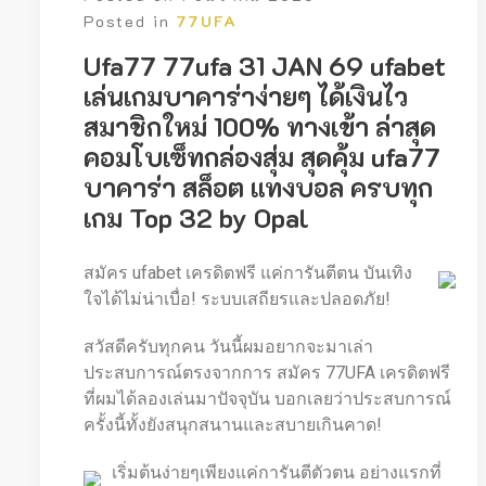
Posted in
77UFA
Ufa77 77ufa 31 JAN 69 ufabet
เล่นเกมบาคาร่าง่ายๆ ได้เงินไว
สมาชิกใหม่ 100% ทางเข้า ล่าสุด
คอมโบเซ็ทกล่องสุ่ม สุดคุ้ม ufa77
บาคาร่า สล็อต แทงบอล ครบทุก
เกม Top 32 by Opal
สมัคร ufabet เครดิตฟรี แค่การันตีตน บันเทิง
ใจได้ไม่น่าเบื่อ! ระบบเสถียรและปลอดภัย!
สวัสดีครับทุกคน วันนี้ผมอยากจะมาเล่า
ประสบการณ์ตรงจากการ สมัคร 77UFA เครดิตฟรี
ที่ผมได้ลองเล่นมาปัจจุบัน บอกเลยว่าประสบการณ์
ครั้งนี้ทั้งยังสนุกสนานและสบายเกินคาด!
เริ่มต้นง่ายๆเพียงแค่การันตีตัวตน อย่างแรกที่