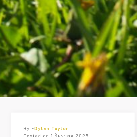
By -
Dylan Taylor
Posted on
1 ธันวาคม 2025