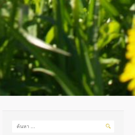
ค้นหา
สำหรับ: