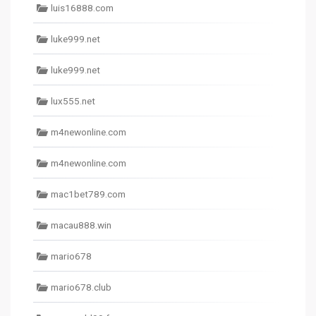
luis16888.com
luke999.net
luke999.net
lux555.net
m4newonline.com
m4newonline.com
mac1bet789.com
macau888.win
mario678
mario678.club