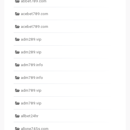
abbet789.com
acebet789.com
acebet789.com
adm289.vip
adm289.vip
adm789.info
adm789.info
adm789.vip
adm789.vip
allbet24hr
allone745s.com