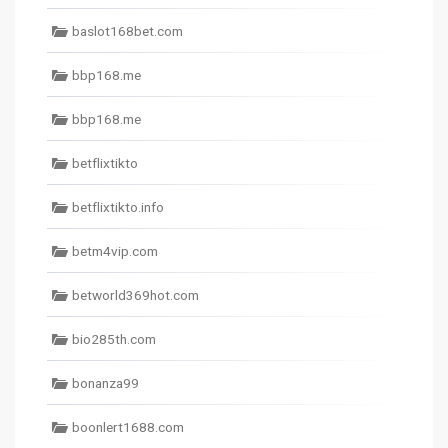
baslot168bet.com
bbp168.me
bbp168.me
betflixtikto
betflixtikto.info
betm4vip.com
betworld369hot.com
bio285th.com
bonanza99
boonlert1688.com