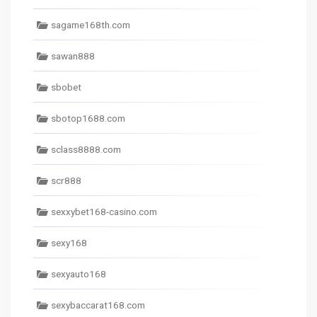
sagame168th.com
sawan888
sbobet
sbotop1688.com
sclass8888.com
scr888
sexxybet168-casino.com
sexy168
sexyauto168
sexybaccarat168.com