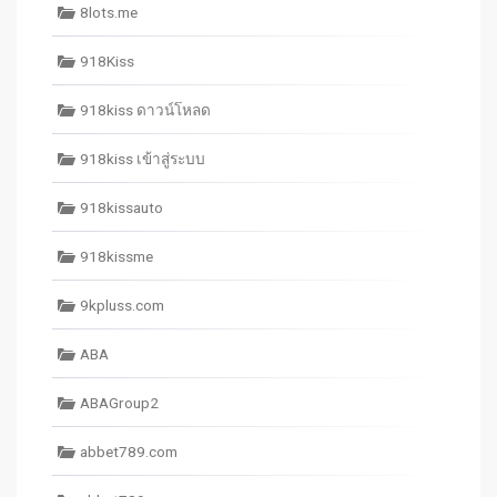
8lots.me
918Kiss
918kiss ดาวน์โหลด
918kiss เข้าสู่ระบบ
918kissauto
918kissme
9kpluss.com
ABA
ABAGroup2
abbet789.com