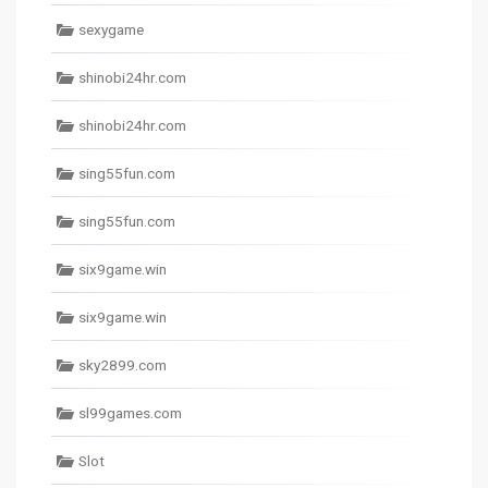
sexygame
shinobi24hr.com
shinobi24hr.com
sing55fun.com
sing55fun.com
six9game.win
six9game.win
sky2899.com
sl99games.com
Slot