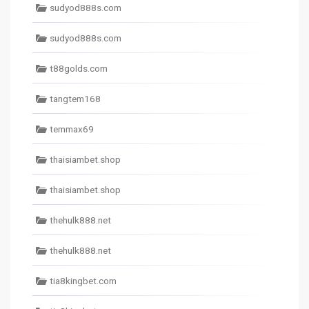
sudyod888s.com
sudyod888s.com
t88golds.com
tangtem168
temmax69
thaisiambet.shop
thaisiambet.shop
thehulk888.net
thehulk888.net
tia8kingbet.com