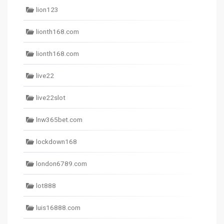
lion123
lionth168.com
lionth168.com
live22
live22slot
lnw365bet.com
lockdown168
london6789.com
lot888
luis16888.com