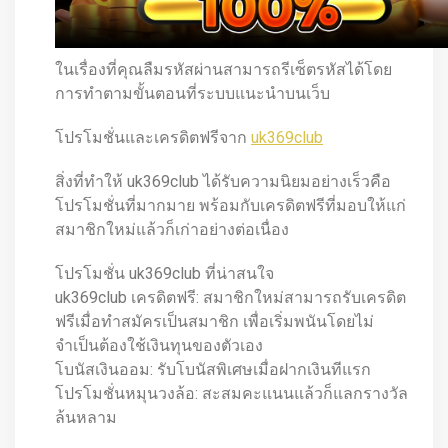
ในเรื่องที่คุณลืมรหัสผ่านสามารถรีเซ็ตรหัสได้โดย
การทำตามขั้นตอนที่ระบบแนะนำบนเว็บ
โปรโมชั่นและเครดิตฟรีจาก
uk369club
สิ่งที่ทำให้ uk369club ได้รับความนิยมอย่างเร็วคือ
โปรโมชั่นที่มากมาย พร้อมกับเครดิตฟรีที่มอบให้แก่
สมาชิกใหม่แล้วก็เก่าอย่างต่อเนื่อง
โปรโมชั่น uk369club ที่น่าสนใจ
uk369club เครดิตฟรี: สมาชิกใหม่สามารถรับเครดิต
ฟรีเมื่อทำสมัครเป็นสมาชิก เพื่อเริ่มพนันโดยไม่
จำเป็นต้องใช้เงินทุนของตัวเอง
โบนัสเงินออม: รับโบนัสพิเศษเมื่อฝากเงินทีแรก
โปรโมชั่นหมุนวงล้อ: สะสมคะแนนแล้วก็แลกรางวัล
ล้นหลาม