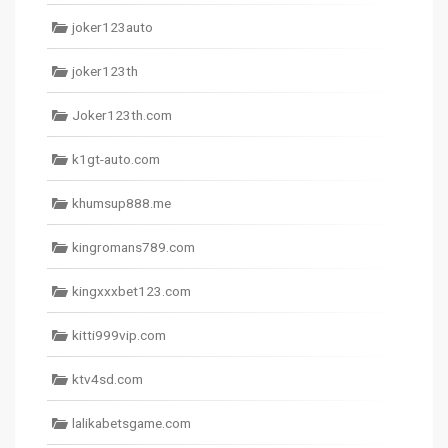
joker123auto
joker123th
Joker123th.com
k1gt-auto.com
khumsup888.me
kingromans789.com
kingxxxbet123.com
kitti999vip.com
ktv4sd.com
lalikabetsgame.com