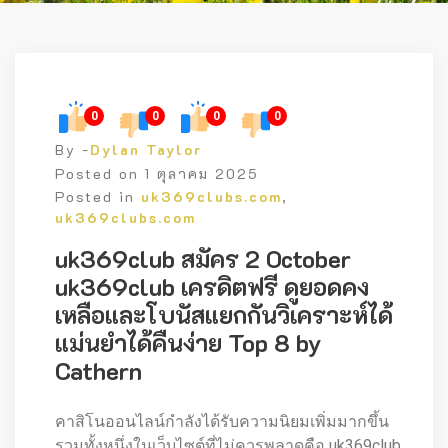
0
0
0
0
By -
Dylan Taylor
Posted on
1 ตุลาคม 2025
Posted in
uk369clubs.com
,
uk369clubs.com
uk369club สมัคร 2 October
uk369club เครดิตฟรี ดูยอดคง
เหลือและโบนัสแยกกันวิเคราะห์ได้
แม่นยำได้คืนง่าย Top 8 by
Cathern
คาสิโนออนไลน์กำลังได้รับความนิยมเพิ่มมากขึ้น
รวมทั้งหนึ่งในเว็บไซต์ที่ไม่ควรพลาดคือ uk369club