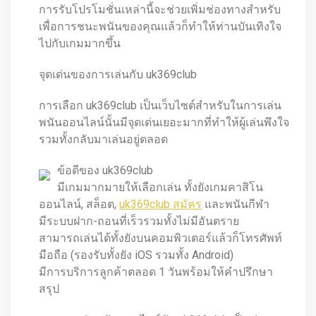
การรับโปรโมชั่นเหล่านี้จะช่วยเพิ่มช่องทางสำหรับ
เพื่อการชนะพนันของคุณแล้วก็ทำให้ท่านบันเทิงใจ
ไปกับเกมมากขึ้น
จุดเด่นของการเล่นกับ uk369club
การเลือก uk369club เป็นเว็บไซต์สำหรับในการเล่น
พนันออนไลน์นั้นมีจุดเด่นเยอะมากที่ทำให้ผู้เล่นพึงใจ
รวมทั้งกลับมาเล่นอยู่ตลอด
ข้อดีของ uk369club
มีเกมมากมายให้เลือกเล่น ทั้งยังเกมคาสิโน
ออนไลน์, สล็อต,
uk369club สมัคร
และพนันกีฬา
มีระบบฝาก-ถอนที่เร็วรวมทั้งไม่มีอันตราย
สามารถเล่นได้ทั้งยังบนคอมพิวเตอร์แล้วก็โทรศัพท์
มือถือ (รองรับทั้งยัง iOS รวมทั้ง Android)
มีการบริการลูกค้าตลอด 1 วันพร้อมให้คำปรึกษา
สรุป