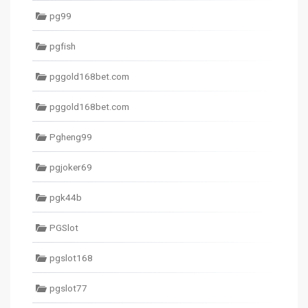
pg99
pgfish
pggold168bet.com
pggold168bet.com
Pgheng99
pgjoker69
pgk44b
PGSlot
pgslot168
pgslot77