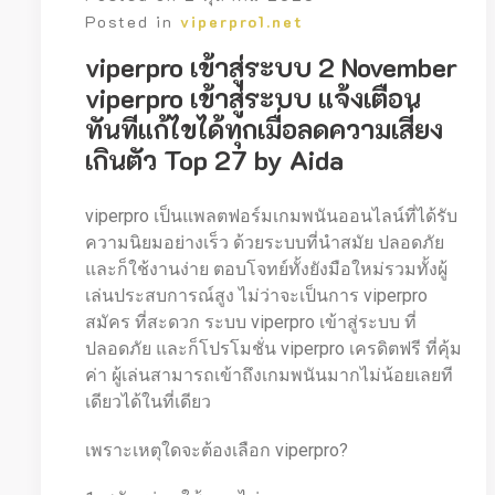
Posted in
viperpro1.net
viperpro เข้าสู่ระบบ 2 November
viperpro เข้าสู่ระบบ แจ้งเตือน
ทันทีแก้ไขได้ทุกเมื่อลดความเสี่ยง
เกินตัว Top 27 by Aida
viperpro เป็นแพลตฟอร์มเกมพนันออนไลน์ที่ได้รับ
ความนิยมอย่างเร็ว ด้วยระบบที่นำสมัย ปลอดภัย
และก็ใช้งานง่าย ตอบโจทย์ทั้งยังมือใหม่รวมทั้งผู้
เล่นประสบการณ์สูง ไม่ว่าจะเป็นการ viperpro
สมัคร ที่สะดวก ระบบ viperpro เข้าสู่ระบบ ที่
ปลอดภัย และก็โปรโมชั่น viperpro เครดิตฟรี ที่คุ้ม
ค่า ผู้เล่นสามารถเข้าถึงเกมพนันมากไม่น้อยเลยที
เดียวได้ในที่เดียว
เพราะเหตุใดจะต้องเลือก viperpro?