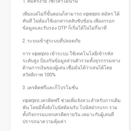
1. สมัครง่าย ใช้เวลาไม่นาน
เพียงแต่ไม่กี่ขั้นตอนก็สามารถ viperpro สมัคร ได้
ทันที ไม่ต้องใช้เอกสารสลับซับซ้อน เพียงกรอก
ข้อมูลและรับรอง OTP ก็เริ่มได้ในไม่กี่นาที
2. ระบบเข้าสู่ระบบที่ปลอดภัย
การ viperpro เข้าระบบ ใช้เทคโนโลยีเข้ารหัส
ระดับสูง ป้องกันข้อมูลส่วนตัวรวมทั้งธุรกรรมทาง
ด้านการเงินของผู้เล่น เชื่อมั่นได้ว่าเล่นได้โดย
สวัสดิภาพ 100%
3. เครดิตฟรีและก็โปรโมชั่น
viperpro เครดิตฟรี ช่วยเพิ่มจังหวะสำหรับการเดิม
พัน โดยมีทั้งยังโบนัสต้อนรับ โบนัสฝากแรก รวม
ทั้งกิจกรรมแจกเครดิตรายวัน เหมาะกับผู้เล่นที่
ปรารถนาความคุ้มค่า