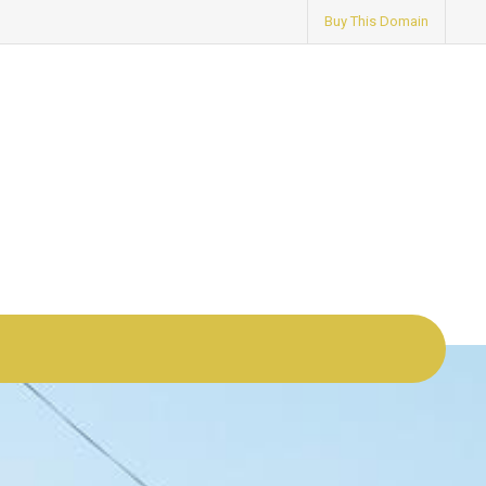
Buy This Domain