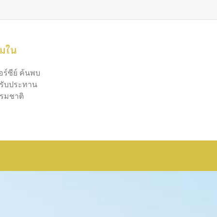
์มใน
ร์ซีย์ ค้นพบ
 รับประทาน
รมชาติ