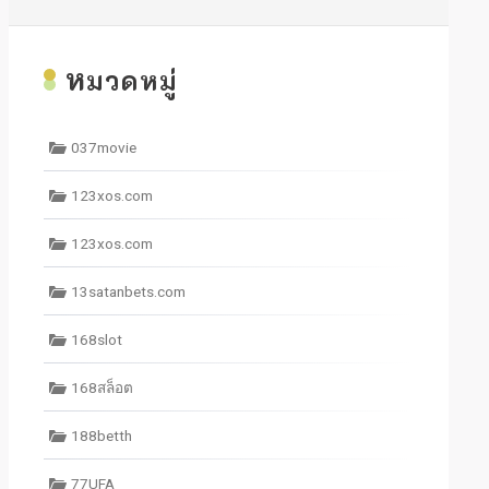
ห
มวดหมู่
037movie
123xos.com
123xos.com
13satanbets.com
168slot
168สล็อต
188betth
77UFA